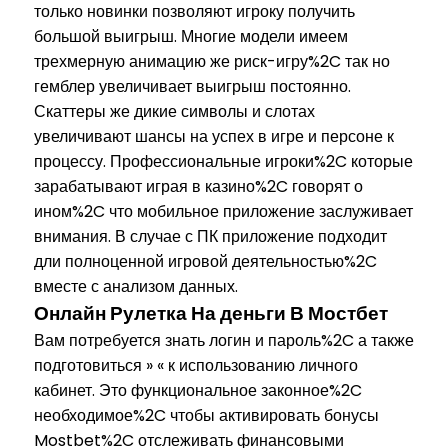
только новинки позволяют игроку получить
большой выигрыш. Многие модели имеем
трехмерную анимацию же риск-игру%2C так но
гемблер увеличивает выигрыш постоянно.
Скаттеры же дикие символы и слотах
увеличивают шансы на успех в игре и персоне к
процессу. Профессиональные игроки%2C которые
зарабатывают играя в казино%2C говорят о
ином%2C что мобильное приложение заслуживает
внимания. В случае с ПК приложение подходит
дли полноценной игровой деятельностью%2C
вместе с анализом данных.
Онлайн Рулетка На деньги В Мостбет
Вам потребуется знать логин и пароль%2C а также
подготовиться » « к использованию личного
кабинет. Это функциональное законное%2C
необходимое%2C чтобы активировать бонусы
Mostbet%2C отслеживать финансовыми