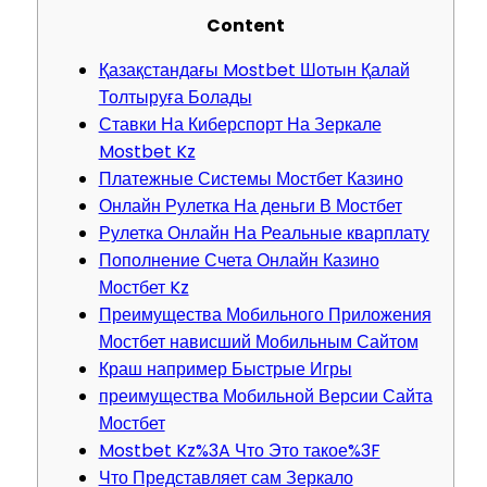
Content
Қазақстандағы Mostbet Шотын Қалай
Толтыруға Болады
Ставки На Киберспорт На Зеркале
Mostbet Kz
Платежные Системы Мостбет Казино
Онлайн Рулетка На деньги В Мостбет
Рулетка Онлайн На Реальные кварплату
Пополнение Счета Онлайн Казино
Мостбет Kz
Преимущества Мобильного Приложения
Мостбет нависший Мобильным Сайтом
Краш например Быстрые Игры
преимущества Мобильной Версии Сайта
Мостбет
Mostbet Kz%3A Что Это такое%3F
Что Представляет сам Зеркало