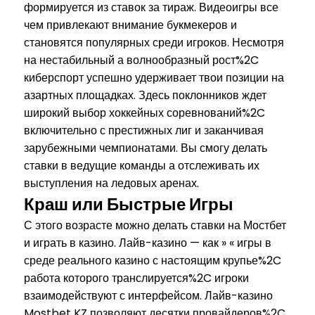
формируется из ставок за тираж. Видеоигры все
чем привлекают внимание букмекеров и
становятся популярных среди игроков. Несмотря
на нестабильный а волнообразный рост%2C
киберспорт успешно удерживает твои позиции на
азартных площадках. Здесь поклонников ждет
широкий выбор хоккейных соревнований%2C
включительно с престижных лиг и заканчивая
зарубежными чемпионатами. Вы смогу делать
ставки в ведущие команды а отслеживать их
выступления на ледовых аренах.
Краш или Быстрые Игры
С этого возрасте можно делать ставки на Мостбет
и играть в казино. Лайв-казино — как » « игры в
среде реального казино с настоящим крупье%2C
работа которого транслируется%2C игроки
взаимодействуют с интерфейсом. Лайв-казино
Mostbet KZ позволяют десятки провайдеров%2C