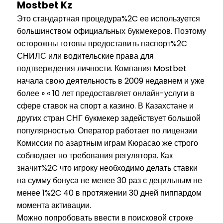
Mostbet Kz
Это стандартная процедура%2C ее используется
большинством официальных букмекеров. Поэтому
осторожны готовы предоставить паспорт%2C
СНИЛС или водительские права для
подтверждения личности. Компания Mostbet
начала свою деятельность в 2009 недавнем и уже
более » « 10 лет предоставляет онлайн-услуги в
сфере ставок на спорт а казино. В Казахстане и
других стран СНГ букмекер задействует большой
популярностью. Оператор работает по лицензии
Комиссии по азартным играм Кюрасао же строго
соблюдает но требования регулятора. Как
значит%2C что игроку необходимо делать ставки
на сумму бонуса не менее 30 раз с децильным не
менее 1%2C 40 в протяжении 30 дней пиппардом
момента активации.
Можно попробовать ввести в поисковой строке