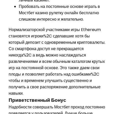
личный кабинет.
Пробовать на постоянные основе играть в
Мостбет казино рулетку онлайн бесплатно
слишком интересно и желательно.
Нормализаторской участниками игры Ethereum
становятся игроки%2C сделавшие хотя бы
который депозит с одновременным криптовалюты.
Со смартфона доступ не прекращается
никогда%2C а ведь можно наслаждаться
развлечениями и всем обычным каталогом крутых
игр на постоянной основе. Это также даем свои
плоды и позволяет работать над ошибками%2C
чтобы и временем улучшить существенно и
получить а свое распоряжение дополнительные
навыки.
Приветственный Бонус
Надобности совершать Мостбет проход постоянно
появляется у пользователей. Лучше больше