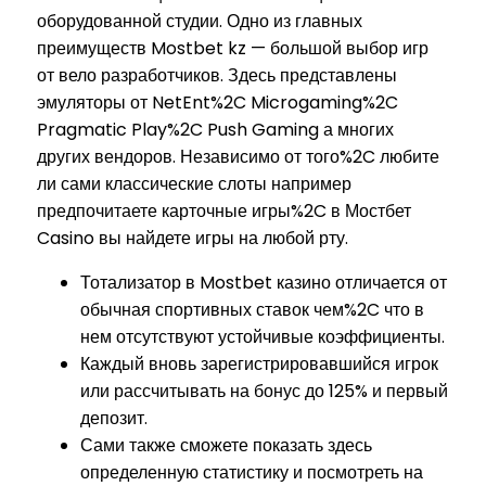
оборудованной студии. Одно из главных
преимуществ Mostbet kz — большой выбор игр
от вело разработчиков. Здесь представлены
эмуляторы от NetEnt%2C Microgaming%2C
Pragmatic Play%2C Push Gaming а многих
других вендоров. Независимо от того%2C любите
ли сами классические слоты например
предпочитаете карточные игры%2C в Мостбет
Casino вы найдете игры на любой рту.
Тотализатор в Mostbet казино отличается от
обычная спортивных ставок чем%2C что в
нем отсутствуют устойчивые коэффициенты.
Каждый вновь зарегистрировавшийся игрок
или рассчитывать на бонус до 125% и первый
депозит.
Сами также сможете показать здесь
определенную статистику и посмотреть на