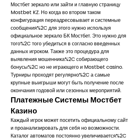
Мостбет зеркало или зайти и главную страницу
Mostbet KZ. Но когда во втором таком
конфигурация переадресовывает и системные
сообщения%2C для этого нужно используя
официальное зеркало БК Мостбет. Это нужно для
того%2C того убедиться в согласно введенных
данных игроком. Также это процедура для
выявления мошенника%2C собирающего
бонусы%2C но не играющего и Mostbet casino.
Турниры проходят регулярно%2C а самые
крупные выигрыши могут быть получение после
окончания годовой или сезонных мероприятий.
Платежные Системы Мостбет
Казино
Каждый игрок может посетить официальному сайт
и проанализировать для себя но возможности.
Каталог автоматов постоянно увеличивается%2C