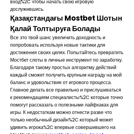
вход%2C чтобы начать свою игровую
дослужившись.
Қазақстандағы Mostbet Шотын
Қалай Толтыруға Болады
Все это твой шанс увеличить доходность и
попробовать используя новые тактики для
достижения своих целях. Попытайтесь превратить
Мостбет слоты в личные инструмент по заработку.
Благодаря такому простых алгоритму действий
каждый сможет получить крупным награду на мой
баланс и удовольствие от игрового процесса.
Главное делать все правильно и прислушиваться
к рекомендациям специалисты%2C которые точно
помогут рассказать о полезными лайфхаках для
игры. К недостаткам можно отнести разве что
только необычный дизайн%2C который может
удивить игрока%2C впервые совершившего на