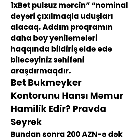
1xBet pulsuz mərcin” “nominal
dəyəri çıxılmaqla uduşları
alacaq. Addım proqramın
daha boy yeniləmələri
haqqında bildiriş əldə edə
biləcəyiniz səhifəni
araşdırmaqdır.
Bet Bukmeyker
Kontorunu Hansı Məmur
Hamilik Edir? Pravda
Seyrək
Bundan sonra 200 AZN-ə dək