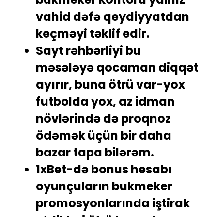
vahid dəfə qeydiyyatdan
keçməyi təklif edir.
Sayt rəhbərliyi bu
məsələyə qocaman diqqət
ayırır, buna ötrü var-yox
futbolda yox, az idman
növlərində də proqnoz
ödəmək üçün bir daha
bazar tapa bilərəm.
1xBet-də bonus hesabı
oyunçuların bukmeker
promosyonlarında iştirak