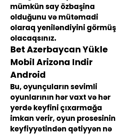
mümkün say özbaşina
olduğunu və mütəmadi
olaraq yeniləndiyini görmüş
olacaqsınız.
Bet Azerbaycan Yükle
Mobil Arizona Indir
Android
Bu, oyunçuların sevimli
oyunlarının hər vaxt və hər
yerdə keyfini çıxarmağa
imkan verir, oyun prosesinin
keyfiyyətindən qətiyyən nə