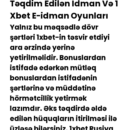
Təqdim Edilən Idman Və 1
Xbet E-idman Oyunları
Yalnız bu məqsədlə dövr
şərtləri 1xbet-in təsvir etdiyi
ara ərzində yerinə
yetirilməlidir. Bonuslardan
istifadə edərkən mütləq
bonuslardan istifadənin
şərtlərinə və müddətinə
hörmətcillik yetirmək
lazımdır. Əks təqdirdə əldə
edilən hüquqların itirilməsi ilə
üzləşə bilərsiniz. 1xbet Rusiya