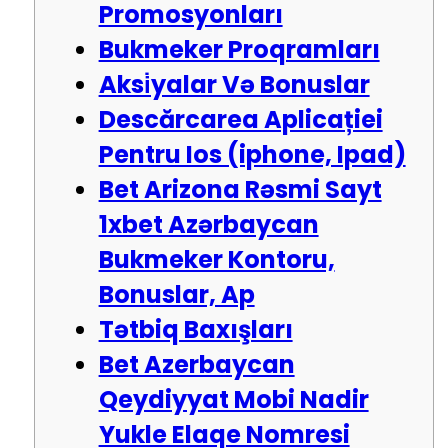
Promosyonları
Bukmeker Proqramları
Aksi̇yalar Və Bonuslar
Descărcarea Aplicației
Pentru Ios (iphone, Ipad)
Bet Arizona Rəsmi Sayt
1xbet Azərbaycan
Bukmeker Kontoru,
Bonuslar, Ap
Tətbiq Baxışları
Bet Azerbaycan
Qeydiyyat Mobi Nadir
Yukle Elaqe Nomresi