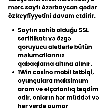
mərc saytı Azərbaycan qədər
öz keyfiyyətini davam etdirir.
Saytın sahib olduğu SSL
sertifikatı və özgə
qoruyucu alətlərlə bütün
məlumatlarınız
qabaqlama altına alınır.
1Win casino mobil tətbiqi,
oyunçulara maksimum
aram və əlçatanlıq təqdim
edir, onların hər müddət və
hər yerdə qumar