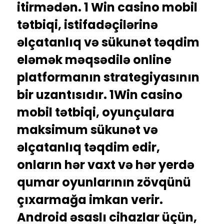
itirmədən. 1 Win casino mobil
tətbiqi, istifadəçilərinə
əlçatanlıq və sükunət təqdim
eləmək məqsədilə online
platformanın strategiyasının
bir uzantısıdır. 1Win casino
mobil tətbiqi, oyunçulara
maksimum sükunət və
əlçatanlıq təqdim edir,
onların hər vaxt və hər yerdə
qumar oyunlarının zövqünü
çıxarmağa imkan verir.
Android əsaslı cihazlar üçün,