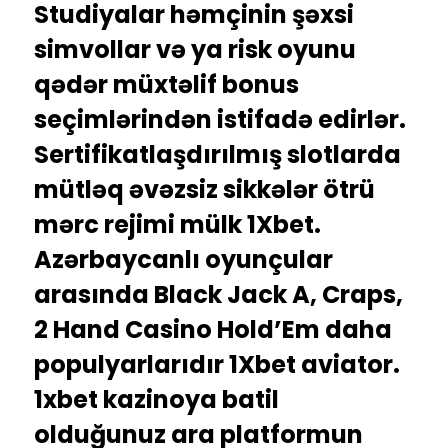
Studiyalar həmçinin şəxsi
simvollar və ya risk oyunu
qədər müxtəlif bonus
seçimlərindən istifadə edirlər.
Sertifikatlaşdırılmış slotlarda
mütləq əvəzsiz sikkələr ötrü
mərc rejimi mülk 1Xbet.
Azərbaycanlı oyunçular
arasında Black Jack A, Craps,
2 Hand Casino Hold’Em daha
populyarlarıdır 1Xbet aviator.
1xbet kazinoya batil
olduğunuz ara platformun