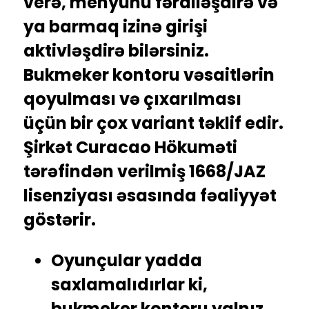
verə, menyunu fərdiləşdirə və
ya barmaq izinə girişi
aktivləşdirə bilərsiniz.
Bukmeker kontoru vəsaitlərin
qoyulması və çıxarılması
üçün bir çox variant təklif edir.
Şirkət Curacao Hökuməti
tərəfindən verilmiş 1668/JAZ
lisenziyası əsasında fəaliyyət
göstərir.
Oyunçular yadda
saxlamalıdırlar ki,
bukmeker kontoru yalnız