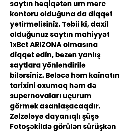
saytın həqiqətən um mərc
kontoru olduğuna da diqqət
yetirməlisiniz. Təbii ki, daxil
olduğunuz saytın mahiyyət
1xBet ARIZONA olmasına
diqqət edin, bəzən yanlış
saytlara yönləndirilə
bilərsiniz. Beləcə həm kainatın
tarixini oxumaq həm də
supernovaları uçurum
görmək asanlaşacaqdır.
Zəlzələyə dayanıqlı şüşə
Fotoşəkildə görülən sürüşkən