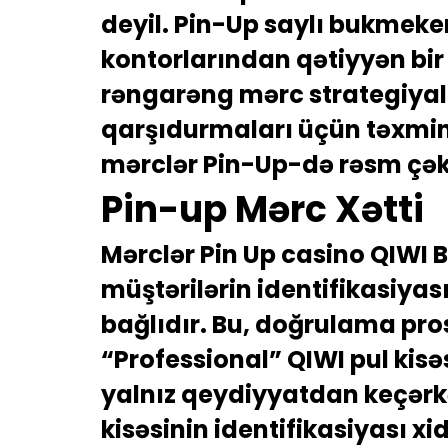
deyil. Pin-Up saylı bukmeke
kontorlarından qətiyyən bir
rəngarəng mərc strategiyal
qarşıdurmaları üçün təxminə
mərclər Pin-Up-də rəsm ç
Pin-up Mərc Xətti
Mərclər Pin Up casino QIWI B
müştərilərin identifikasiya
bağlıdır. Bu, doğrulama pro
“Professional” QIWI pul kis
yalnız qeydiyyatdan keçərkə
kisəsinin identifikasiyası 