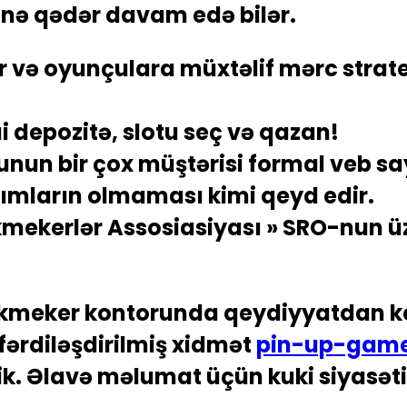
nə qədər davam edə bilər.
r və oyunçulara müxtəlif mərc strat
i depozitə, slotu seç və qazan!
nun bir çox müştərisi formal veb sa
yımların olmaması kimi qeyd edir.
ukmekerlər Assosiasiyası » SRO-nun ü
bukmeker kontorunda qeydiyyatdan k
fərdiləşdirilmiş xidmət
pin-up-gam
rik. Əlavə məlumat üçün kuki siyasət