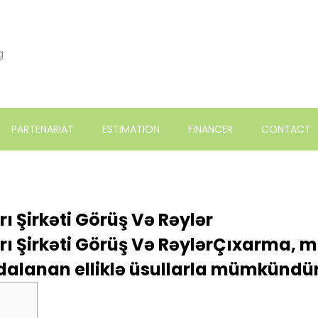
g
PARTENARIAT
ESTIMATION
FINANCER
CONTACT
 Şirkəti Görüş Və Rəylər
 Şirkəti Görüş Və Rəylər
Çıxarma, m
dalanan elliklə üsullarla mümkündür