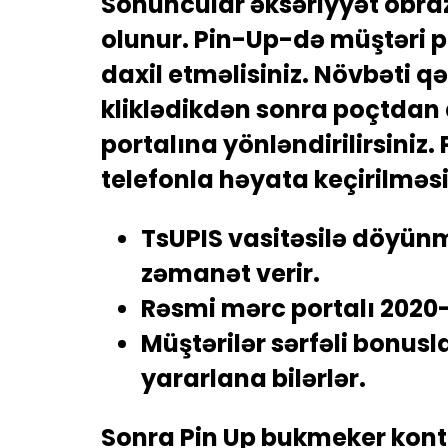
Sonuncular əksəriyyət obrazl
olunur. Pin-Up-də müştəri p
daxil etməlisiniz. Növbəti 
kliklədikdən sonra poçtdan
portalına yönləndirilirsiniz.
telefonla həyata keçirilməsi
TsUPIS vasitəsilə döyünmə
zəmanət verir.
Rəsmi mərc portalı 2020-c
Müştərilər sərfəli bonus
yararlana bilərlər.
Sonra Pin Up bukmeker konto