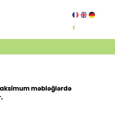
aksimum məbləğlərdə
.