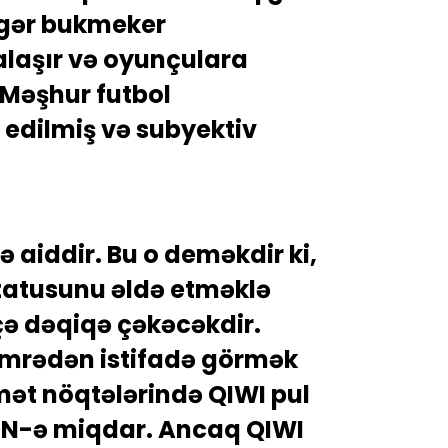
igər bukmeker
alaşır və oyunçulara
 Məşhur futbol
 edilmiş və subyektiv
 aiddir. Bu o deməkdir ki,
statusunu əldə etməklə
çə dəqiqə çəkəcəkdir.
nömrədən istifadə görmək
mət nöqtələrində QIWI pul
 AZN-ə miqdar. Ancaq QIWI