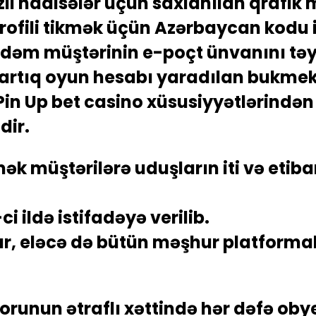
i hadisələr üçün saxlanılan qrafik m
rofili tikmək üçün Azərbaycan kodu i
qədəm müştərinin e-poçt ünvanını tə
 artıq oyun hesabı yaradılan bukme
 Pin Up bet casino xüsusiyyətlərindən
dir.
k müştərilərə uduşların iti və etiba
i ildə istifadəyə verilib.
lar, eləcə də bütün məşhur platform
runun ətraflı xəttində hər dəfə oby