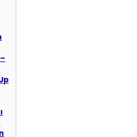
n
 –
 Up
ı
p
n