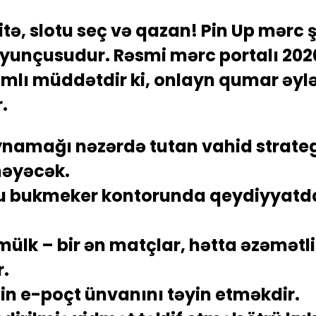
itə, slotu seç və qazan! Pin Up mərc
unçusudur. Rəsmi mərc portalı 2020-c
amlı müddətdir ki, onlayn qumar əyl
.
namağı nəzərdə tutan vahid strategi
məyəcək.
bu bukmeker kontorunda qeydiyyatd
ülk – bir ən matçlar, hətta əzəmətli 
r.
n e-poçt ünvanını təyin etməkdir.