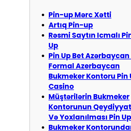
Pin-up Mərc Xətti
Artıq Pin-up
Rəsmi Saytın Icmalı Pi
Up
Pin Up Bet Azərbaycan
Formal Azerbaycan
Bukmeker Kontoru Pin
Casino
Müştərilərin Bukmeker
Kontorunun Qeydiyyat
Və Yoxlanılması Pin U
Bukmeker Kontorunda