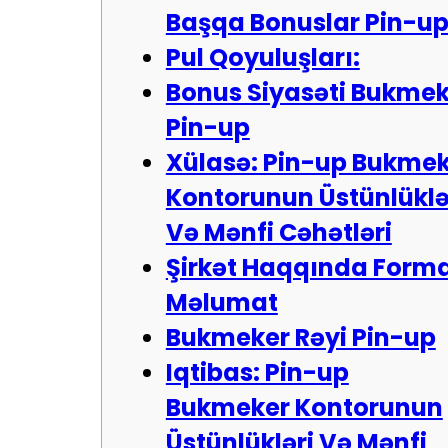
Başqa Bonuslar Pin-u
Pul Qoyuluşları:
Bonus Siyasəti Bukmek
Pin-up
Xülasə: Pin-up Bukme
Kontorunun Üstünlüklə
Və Mənfi Cəhətləri
Şirkət Haqqında Forma
Məlumat
Bukmeker Rəyi Pin-up
Iqtibas: Pin-up
Bukmeker Kontorunun
Üstünlükləri Və Mənfi