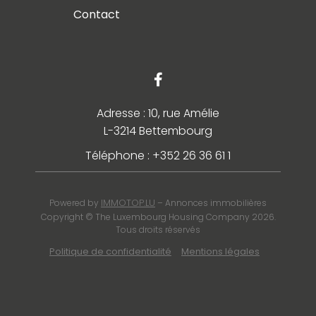
Contact
Adresse : 10, rue Amélie
L-3214 Bettembourg
Téléphone : +352 26 36 61 1
IMMOTOP.LU
Powered by
– Annonces immobilières
Copyright © The Luxembourg Housing Company 2026.
Tous droits réservés
Politique de confidentialité
Mentions légales