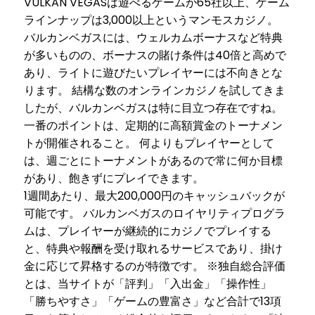
VULKAN VEGASは遊べるゲームが65社以上、ゲーム
ラインナップは3,000以上というマンモスカジノ。
バルカンベガスには、ウェルカムボーナスなど特典
が多いものの、ボーナスの賭け条件は40倍と高めで
あり、ライトに遊びたいプレイヤーには不向きとな
ります。 結構な数のオンラインカジノを試してきま
したが、バルカンベガスは特に目立つ存在ですね。
一番のポイントは、定期的に高額賞金のトーナメン
トが開催されること。 何よりもプレイヤーとして
は、週ごとにトーナメントがあるので常に何か目標
があり、飽きずにプレイできます。
1週間あたり、最大200,000円のキャッシュバックが
可能です。 バルカンベガスのロイヤリティプログラ
ムは、プレイヤーが継続的にカジノでプレイする
と、特典や報酬を受け取れるサービスであり、掛け
金に応じて昇格するのが特徴です。 ※独自総合評価
とは、当サイトが「評判」「入出金」「操作性」
「勝ちやすさ」「ゲームの豊富さ」など合計で13項