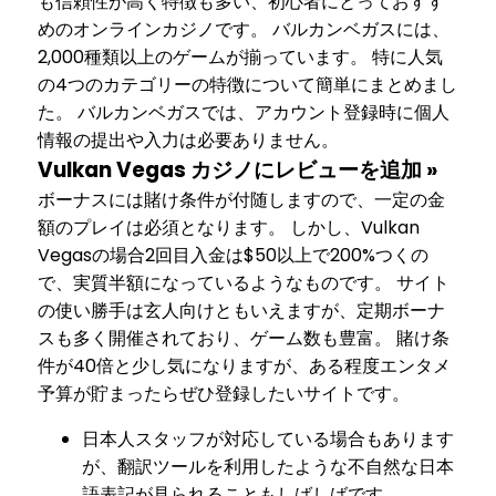
も信頼性が高く特徴も多い、初心者にとっておすす
めのオンラインカジノです。 バルカンベガスには、
2,000種類以上のゲームが揃っています。 特に人気
の4つのカテゴリーの特徴について簡単にまとめまし
た。 バルカンベガスでは、アカウント登録時に個人
情報の提出や入力は必要ありません。
Vulkan Vegas カジノにレビューを追加 »
ボーナスには賭け条件が付随しますので、一定の金
額のプレイは必須となります。 しかし、Vulkan
Vegasの場合2回目入金は$50以上で200%つくの
で、実質半額になっているようなものです。 サイト
の使い勝手は玄人向けともいえますが、定期ボーナ
スも多く開催されており、ゲーム数も豊富。 賭け条
件が40倍と少し気になりますが、ある程度エンタメ
予算が貯まったらぜひ登録したいサイトです。
日本人スタッフが対応している場合もあります
が、翻訳ツールを利用したような不自然な日本
語表記が見られることもしばしばです。