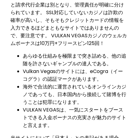
と請求代行企業は別となり、管理責任が明確に分け
られています。 SSL対応していないカジノは詐欺の
確率が高いし、そもそもクレジットカードの情報を
入力できるほどまともなサイトではありませんの
で、要注意です。 VULKAN VEGASカジノのウェルカ
ムボーナスは10万円+フリースピン125回！
あらゆる仕組みを極限まで突き詰める、他の追
随を許さないギャンブルの達人である。
Vulkan Vegasのサイトには、eCogra（イー
コグラ）の認証マークがあります。
海外で合法的に運営されているオンラインカジ
ノであっても、日本国内から接続して賭博を行
うことは犯罪になります。
VULKAN VEGASは、一気にスタートをブース
トできる入金ボーナスの充実さが魅力のサイト
と言えます。
当サイトにおいて「日本人」との表記がある場合、