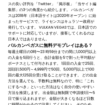
スの良い評判を「Twitter」「掲示板」「当サイト編
集部」の3つの角度から紹介します。 バルカンベガ
スは2018年（日本語サイトは2020年オープン）に始
まったサービスで、ライセンスはキュラソー政府が
発行しています。 VULKAN VEGASでは、日本語での
サポートに対応していますが、接客してくれるのは
日本人ではありません。
バルカンベガスに無料デモプレイはある？
毎週土曜日の0時〜23 時59分までの間に1,000円以上
の入金を5回行うと、合計金額を5で割った平均額が
ボーナスとして付与されます。 1回目の入金で25回、
2回目1,500円～4,999円で50回、5,000円以上で100
回の最大125回分受け取ることができます。 どの出金
方法を選んでも、手数料は無料なので、特に「これ
にするべき」といった方法はなく自分の使いやすい
方法を推奨します。 出金額は無制限で申請後1日〜5
日で振り込まれますが、金額が大きくなるほど日数
に時間がかかるので注意してください。 そのため、