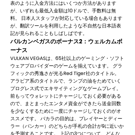
表のように入金方法にはいくつか方法があります
が、いずれも最低入金額は10ドルで、手数料は無
料。 日本人スタッフが対応している場合もあります
が、翻訳ツールを利用したような不自然な日本語表
記が見られることもしばしばです。
バルカンベガスのボーナス2：ウェルカムボ
ーナス
VULKAN VEGASは、65社以上のゲーミング・ソフト
ウェアプロバイダーのゲームを揃えています。 グラ
フィックの秀逸さが光るRed Tiger社のタイトル。
アラビア系のタイトルで、ランプの油をためていく
プログレス式でエキサイティングなゲームプレイ。
前もってウォレットにチャージしておく必要がある
ので、まとまったエンタメ資金ができたら送金回数
を少なくするために一度にチャージしておくのがオ
ススメです。 バカラの目的は、プレイヤーとディー
ラー（バンカー）のどちらが手札の合計が9に近いか
を予測することです。 上記の3つについて、どんな