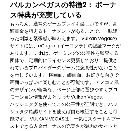
バルカンベガスの特徴2： ボーナ
ス特典が充実している
もちろん、通常のゲームプレイも楽しいですが、高
額賞金を狙えるトーナメントがあることで、一味違
った刺激と緊張感が味わえます。 Vulkan Vegasの
サイトには、eCogra（イーコグラ）の認証マークが
あります。 これは、ゲーミングの公平性を監査する
団体で、定期的にライセンス更新しており、提供さ
れているプロバイダーのゲームに恣意性がないこと
を示しています。 横画面、縦画面、お好きな向きで
画面いっぱいに楽しむことが可能です。 アメコミ風
のデザインが斬新な、ページ上部に選びやすくプロ
モーション情報がまとまったVulkan Vegas。
ハッシュタグを使ってこの公平性が証明でき、ハッ
シュタグ確認サイトを使えば自ら検証することも可
能です。 VULKAN VEGASは、一気にスタートをブー
ストできる入金ボーナスの充実さが魅力のサイトと