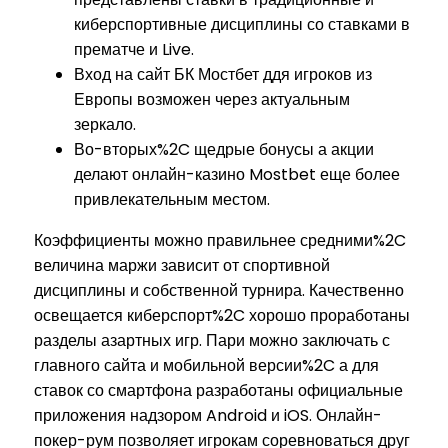
киберспортивные дисциплины со ставками в
прематче и Live.
Вход на сайт БК Мостбет ддя игроков из
Европы возможен через актуальным
зеркало.
Во-вторых%2C щедрые бонусы а акции
делают онлайн-казино Mostbet еще более
привлекательным местом.
Коэффициенты можно правильнее средними%2C
величина маржи зависит от спортивной
дисциплины и собственной турнира. Качественно
освещается киберспорт%2C хорошо проработаны
разделы азартных игр. Пари можно заключать с
главного сайта и мобильной версии%2C а для
ставок со смартфона разработаны официальные
приложения надзором Android и iOS. Онлайн-
покер-рум позволяет игрокам соревноваться друг