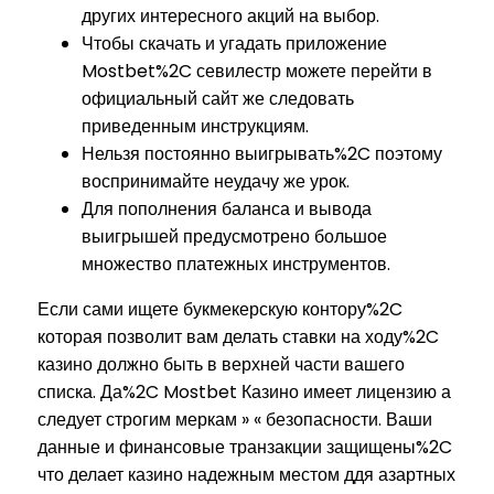
других интересного акций на выбор.
Чтобы скачать и угадать приложение
Mostbet%2C севилестр можете перейти в
официальный сайт же следовать
приведенным инструкциям.
Нельзя постоянно выигрывать%2C поэтому
воспринимайте неудачу же урок.
Для пополнения баланса и вывода
выигрышей предусмотрено большое
множество платежных инструментов.
Если сами ищете букмекерскую контору%2C
которая позволит вам делать ставки на ходу%2C
казино должно быть в верхней части вашего
списка. Да%2C Mostbet Казино имеет лицензию а
следует строгим меркам » « безопасности. Ваши
данные и финансовые транзакции защищены%2C
что делает казино надежным местом ддя азартных