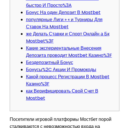
быстро И Просто%3A
Бонус На один Депозит В Mostbet
популярные Лиги » « и Турниры Для
Ставок На Mostbet
же Делать Ставки и Спорт Онлайн а Бк
Mostbet%3F
Какие экспериентальные Внесения
Депозита проводит Mostbet Казино%3F
Бездепозитный Бонус
Бонусы%2C Акции И Промокоды
Какой процесс Регистрации В Mostbet
Казино%3F
как Верифицировать Свой Счет В
Mostbet
Посетители игровой платформы Мостбет порой
сталкиваются с невозможностью входа на