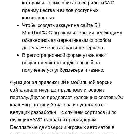
котором историю описана ее работы%2C
преимущества и видов доступных
комиссионных.
Чтобы создать аккаунт на сайте БК
Mostbet%2C игрокам из России необходимо
обзавестись альтернативным способом
доступа – через актуальное зеркало.
В регистрационной форме указывают
возраст и дают утвердительный на
получение услуг букмекера и казино.
Функционал приложений и мобильной версии
сайта аналогичен центральному игровому
порталу. Другая предлагает коллекцию слотов%2C
краш-игр по типу Авиатора и пустовало от
ведущих разработки – с случаем сортировки по
функциям%2C жанрам и провайдерам.
Бесплатные демоверсии игровых автоматов в