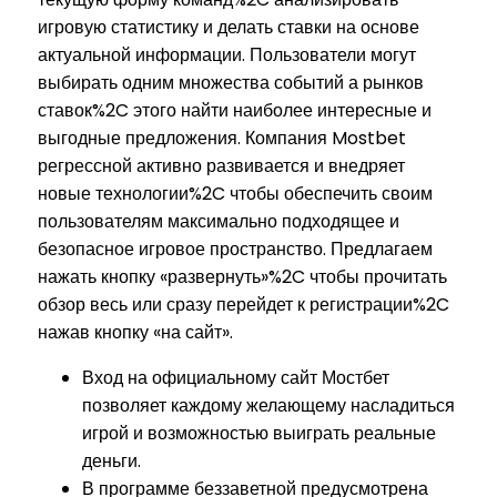
игровую статистику и делать ставки на основе
актуальной информации. Пользователи могут
выбирать одним множества событий а рынков
ставок%2C этого найти наиболее интересные и
выгодные предложения. Компания Mostbet
регрессной активно развивается и внедряет
новые технологии%2C чтобы обеспечить своим
пользователям максимально подходящее и
безопасное игровое пространство. Предлагаем
нажать кнопку «развернуть»%2C чтобы прочитать
обзор весь или сразу перейдет к регистрации%2C
нажав кнопку «на сайт».
Вход на официальному сайт Мостбет
позволяет каждому желающему насладиться
игрой и возможностью выиграть реальные
деньги.
В программе беззаветной предусмотрена