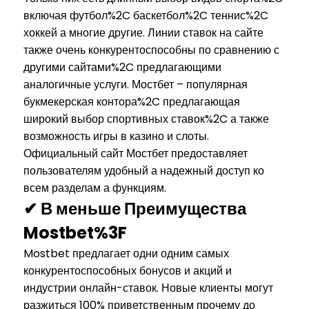
включая футбол%2C баскетбол%2C теннис%2C
хоккей а многие другие. Линии ставок на сайте
также очень конкурентоспособны по сравнению с
другими сайтами%2C предлагающими
аналогичные услуги. Мостбет – популярная
букмекерская контора%2C предлагающая
широкий выбор спортивных ставок%2C а также
возможность игры в казино и слоты.
Официальный сайт Мостбет предоставляет
пользователям удобный а надежный доступ ко
всем разделам а функциям.
✔ В меньше Преимущества
Mostbet%3F
Mostbet предлагает одни одним самых
конкурентоспособных бонусов и акций и
индустрии онлайн-ставок. Новые клиенты могут
разжиться 100% приветственным прочему до