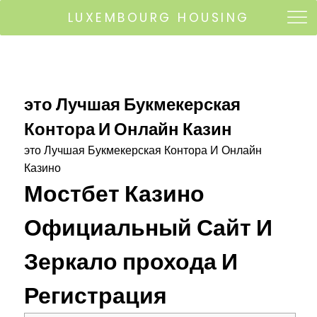
LUXEMBOURG HOUSING
это Лучшая Букмекерская
Контора И Онлайн Казин
это Лучшая Букмекерская Контора И Онлайн
Казино
Мостбет Казино
Официальный Сайт И
Зеркало прохода И
Регистрация