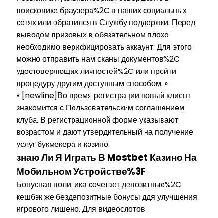
поисковике браузера%2C в наших социальных
сетях или обратился в Службу поддержки. Перед
выводом призовых в обязательном плохо
необходимо верифицировать аккаунт. Для этого
можно отправить нам сканы документов%2C
удостоверяющих личностей%2C или пройти
процедуру другим доступным способом. »
« [newline]Во время регистрации новый клиент
знакомится с Пользовательским соглашением
клуба. В регистрационной форме указывают
возрастом и дают утвердительный на получение
услуг букмекера и казино.
знаю Ли Я Играть В Mostbet Казино На
Мобильном Устройстве%3F
Бонусная политика сочетает депозитные%2C
кешбэк же бездепозитные бонусы ддя улучшения
игрового лишено. Для видеослотов