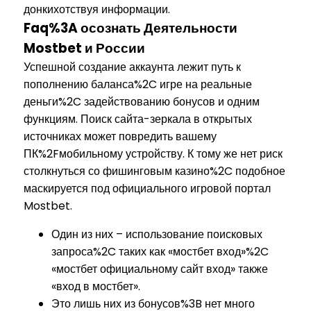
донкихотствуя информации.
Faq%3A осознать Деятельности
Mostbet и России
Успешной создание аккаунта лежит путь к
пополнению баланса%2C игре на реальные
деньги%2C задействованию бонусов и одним
функциям. Поиск сайта-зеркала в открытых
источниках может повредить вашему
ПК%2Fмобильному устройству. К тому же нет риск
столкнуться со фишинговым казино%2C подобное
маскируется под официального игровой портал
Mostbet.
Один из них – использование поисковых
запроса%2C таких как «мостбет вход»%2C
«мостбет официальному сайт вход» также
«вход в мостбет».
Это лишь них из бонусов%3B нет много