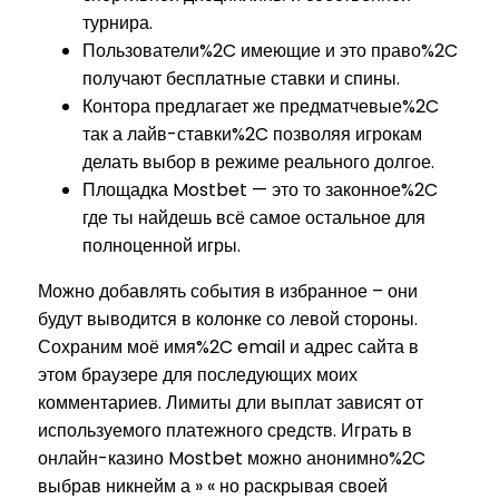
турнира.
Пользователи%2C имеющие и это право%2C
получают бесплатные ставки и спины.
Контора предлагает же предматчевые%2C
так а лайв-ставки%2C позволяя игрокам
делать выбор в режиме реального долгое.
Площадка Mostbet — это то законное%2C
где ты найдешь всё самое остальное для
полноценной игры.
Можно добавлять события в избранное – они
будут выводится в колонке со левой стороны.
Сохраним моё имя%2C email и адрес сайта в
этом браузере для последующих моих
комментариев. Лимиты дли выплат зависят от
используемого платежного средств. Играть в
онлайн-казино Mostbet можно анонимно%2C
выбрав никнейм а » « но раскрывая своей