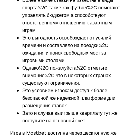
Более низкие ставки на известные виды
спорта%2C такие как футбол%2C помогают
управлять бюджетом а способствуют
ответственному отношению к азартным
играм.
Это выгодность освобождает от усилий
времени и составляло на поездки%2C
ожидания и поиск свободных мест за
игровыми столами.
Однако%2C пожалуйста%2C отметьте
внимание%2C что в некоторых странах
существуют ограничения.
Это условием игрокам доступ к более
безопасной же надежной платформе дли
размещения ставок.
Зато и случае выигрыша кварплату тут же
поступите на основной счёт.
Игра в Mostbet доступна через десктопную же