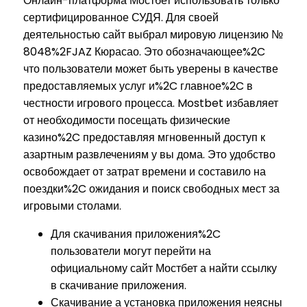
Онлайн-платформа Мостбет использовать только
сертифицированное СУДЯ. Для своей
деятельностью сайт выбрал мировую лицензию №
8048%2FJAZ Кюрасао. Это обозначающее%2C
что пользователи может быть уверены в качестве
предоставляемых услуг и%2C главное%2C в
честности игрового процесса. Mostbet избавляет
от необходимости посещать физические
казино%2C предоставляя мгновенный доступ к
азартным развлечениям у вы дома. Это удобство
освобождает от затрат времени и составило на
поездки%2C ожидания и поиск свободных мест за
игровыми столами.
Для скачивания приложения%2C
пользователи могут перейти на
официальному сайт Мостбет а найти ссылку
в скачивание приложения.
Скачивание а установка приложения неясны