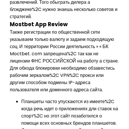
развлечений. Того обыграть дилера а
блэкджеке%2C нужно знаешь несколько советов и
стратегий.
Mostbet App Review
Также регистрации по общественной сети
указываем только валюту и задаем подходящую
соц. И территории России деятельность » « БК
Moctbet. com запрещена%2C так как не
лицензии ФНС РОССИЙСКОЙ на работу а стране.
Для обхода блокировки необходимо обзавестись
рабочим зеркалом%2C VPN%2C прокси или
другим способом подмены IP-адреса
пользователя или доменного адреса сайта.
Планшеты часто упускаются из имеете%2C
когда речь идет о приложениях дли ставок на
спорт%2C но этот сайт позаботился о
помощи всех основных брендов планшетов.