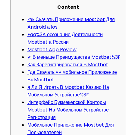
Content
как Скачать Приложение Mostbet Для
Android а Ios
Faq%3A осознание Деятельности
Mostbet а России
Mostbet App Review
✔ В меньше Преимущества Mostbet%3F
Как Зарегистрироваться В Mostbet
Где Скачать » « мобильное Приложение
Бк Mostbet
я Ли Я Играть В Mostbet Казино На
Мобильном Устройстве%3F
Интерфейс Букмекерской Конторы
Mostbet На Мобильном Устройстве
Регистрация
Мобильное Приложение Mostbet Для
Пользователей