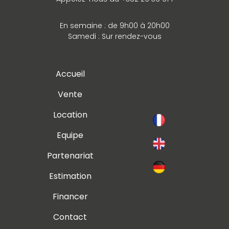
En semaine : de 9h00 à 20h00
Samedi : Sur rendez-vous
Accueil
Vente
Location
Equipe
Partenariat
Estimation
Financer
Contact