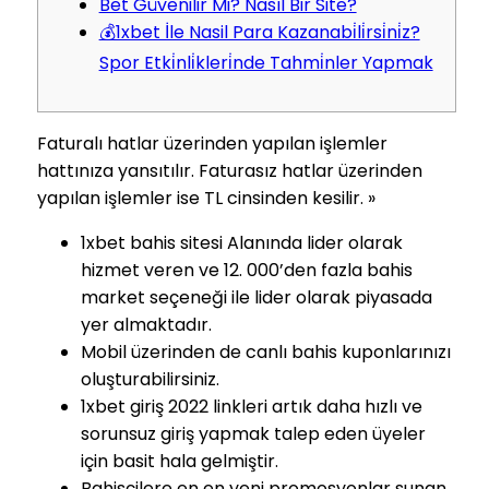
Bet Güvenilir Mi? Nasıl Bir Site?
💰1xbet İle Nasil Para Kazanabi̇li̇rsi̇ni̇z?
Spor Etki̇nli̇kleri̇nde Tahmi̇nler Yapmak
Faturalı hatlar üzerinden yapılan işlemler
hattınıza yansıtılır. Faturasız hatlar üzerinden
yapılan işlemler ise TL cinsinden kesilir. »
1xbet bahis sitesi Alanında lider olarak
hizmet veren ve 12. 000’den fazla bahis
market seçeneği ile lider olarak piyasada
yer almaktadır.
Mobil üzerinden de canlı bahis kuponlarınızı
oluşturabilirsiniz.
1xbet giriş 2022 linkleri artık daha hızlı ve
sorunsuz giriş yapmak talep eden üyeler
için basit hala gelmiştir.
Bahisçilere en en yeni promosyonlar sunan