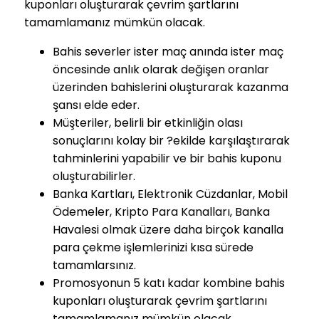
kuponları oluşturarak çevrim şartlarını
tamamlamanız mümkün olacak.
Bahis severler ister maç anında ister maç
öncesinde anlık olarak değişen oranlar
üzerinden bahislerini oluşturarak kazanma
şansı elde eder.
Müşteriler, belirli bir etkinliğin olası
sonuçlarını kolay bir ?ekilde karşılaştırarak
tahminlerini yapabilir ve bir bahis kuponu
oluşturabilirler.
Banka Kartları, Elektronik Cüzdanlar, Mobil
Ödemeler, Kripto Para Kanalları, Banka
Havalesi olmak üzere daha birçok kanalla
para çekme işlemlerinizi kısa sürede
tamamlarsınız.
Promosyonun 5 katı kadar kombine bahis
kuponları oluşturarak çevrim şartlarını
tamamlamanız mümkün olacak.