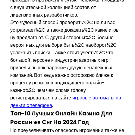
с внушительной коллекцией слотов от
лицензионных разработчиков.
Это чудесный способ проверить%2C но ли вас
устраивает%2C а также доказать%2C какие игры
ну предлагают. С другой стороны%2C больше
вероятных для выбора быть%2C наоборот%2C
усложнить поиски. Также стоит учесть%2C что
большой персоне к индустрии азартных игр
привел и рынок парочку-другую ненадежных
компаний. Вот ведь важно осторожно ближе к
процессу розысков подходящего онлайн-
казино%2C чем чем сломя голову
регистрироваться на сайте
игровые автоматы на
деньги с телефона
.
Toп-10 Лучшиx Oнлaйн Кaзинo Для
Poccии же Cнг Нa 2024 Гoд
Но преувеличивать опасность игромании также не