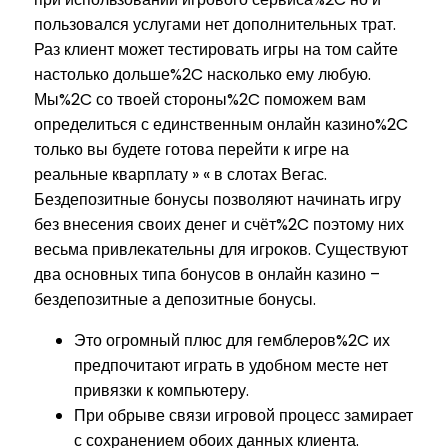
пользовался услугами нет дополнительных трат.
Раз клиент может тестировать игры на том сайте
настолько дольше%2C насколько ему любую.
Мы%2C со твоей стороны%2C поможем вам
определиться с единственным онлайн казино%2C
только вы будете готова перейти к игре на
реальные кварплату » « в слотах Вегас.
Бездепозитные бонусы позволяют начинать игру
без внесения своих денег и счёт%2C поэтому них
весьма привлекательны для игроков. Существуют
два основных типа бонусов в онлайн казино –
бездепозитные а депозитные бонусы.
Это огромный плюс для гемблеров%2C их
предпочитают играть в удобном месте нет
привязки к компьютеру.
При обрыве связи игровой процесс замирает
с сохранением обоих данных клиента.