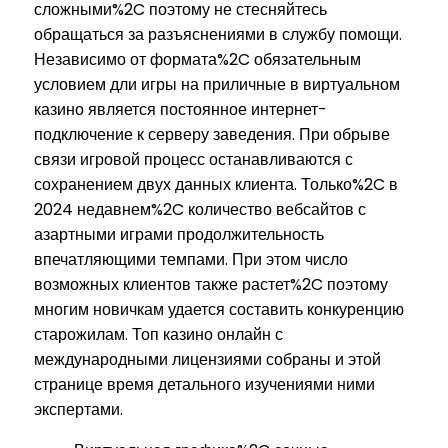
сложными%2C поэтому не стесняйтесь
обращаться за разъяснениями в службу помощи.
Независимо от формата%2C обязательным
условием дли игры на приличные в виртуальном
казино является постоянное интернет-
подключение к серверу заведения. При обрыве
связи игровой процесс останавливаются с
сохранением двух данных клиента. Только%2C в
2024 недавнем%2C количество вебсайтов с
азартными играми продолжительность
впечатляющими темпами. При этом число
возможных клиентов также растет%2C поэтому
многим новичкам удается составить конкуренцию
старожилам. Топ казино онлайн с
международными лицензиями собраны и этой
странице время детального изучениями ними
экспертами.