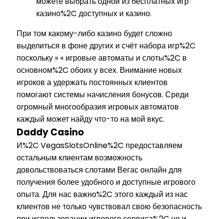
можете выбрать одной из бесплатных игр
казино%2C доступных и казино.
При том какому-либо казино будет сложно
выделиться в фоне других и счёт набора игр%2C
поскольку » « игровые автоматы и слоты%2C в
основном%2C обоих у всех. Внимание новых
игроков а удержать постоянных клиентов
помогают системы начисления бонусов. Среди
огромный многообразия игровых автоматов
каждый может найду что-то на мой вкус.
Daddy Casino
И%2C VegasSlotsOnline%2C предоставляем
остальным клиентам возможность
довольствоваться слотами Вегас онлайн для
получения более удобного и доступные игрового
опыта. Для нас важно%2C этого каждый из нас
клиентов не только чувствовал свою безопасность
при использовании игрового сервиса%2C но и