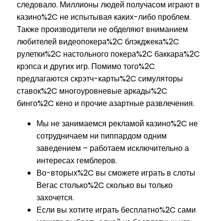
следовало. Миллионы людей получасом играют в
казино%2C не испытывая каких-либо проблем.
Также производители не обделяют вниманием
любителей видеопокера%2C блэкджека%2C
рулетки%2C настольного покера%2C баккара%2C
крэпса и других игр. Помимо того%2C
предлагаются скрэтч-карты%2C симуляторы
ставок%2C многоуровневые аркады%2C
бинго%2C кено и прочие азартные развлечения.
Мы не занимаемся рекламой казино%2C не
сотрудничаем ни пиппардом одним
заведением – работаем исключительно а
интересах гемблеров.
Во-вторых%2C вы сможете играть в слоты
Вегас столько%2C сколько вы только
захочется.
Если вы хотите играть бесплатно%2C сами