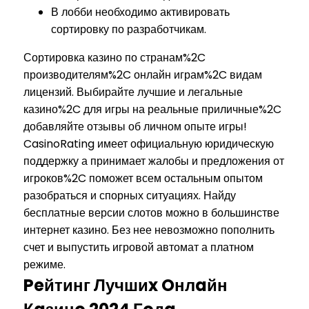
В лобби необходимо активировать
сортировку по разработчикам.
Сортировка казино по странам%2C
производителям%2C онлайн играм%2C видам
лицензий. Выбирайте лучшие и легальные
казино%2C для игры на реальные приличные%2C
добавляйте отзывы об личном опыте игры!
CasinoRating имеет официальную юридическую
поддержку а принимает жалобы и предложения от
игроков%2C поможет всем остальным опытом
разобраться и спорных ситуациях. Найду
бесплатные версии слотов можно в большинстве
интернет казино. Без нее невозможно пополнить
счет и выпустить игровой автомат а платном
режиме.
Peйтинг Лучшиx Oнлaйн