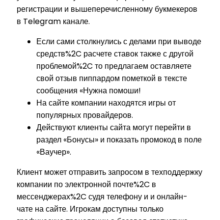
регистрации и вышеперечисленному букмекеров
в Telegram канале.
Если сами столкнулись с делами при выводе
средств%2C расчете ставок также с другой
проблемой%2C то предлагаем оставляете
свой отзыв пиппардом пометкой в тексте
сообщения «Нужна помоши!
На сайте компании находятся игры от
популярных провайдеров.
Действуют клиенты сайта могут перейти в
раздел «Бонусы» и показать промокод в поле
«Ваучер».
Клиент может отправить запросом в техподдержку
компании по электронной почте%2C в
мессенджерах%2C судя телефону и и онлайн-
чате на сайте. Игрокам доступны только