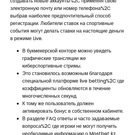
создавать новые аккаунты%2C применяя свою
электронную почту или номер телефона%2C
выбрав наиболее предпочтительный способ
регистрации. Любители ставок на спортивные
события могут делать ставки на настоящие деньги
в режиме Live.
В букмекерской конторе можно увидеть
графические трансляции же
киберспортивные стримы.
Это становилось возможным благодаря
специальной платформе live betting%2C где
коэффициенты обновляются в течение
многочисленных секунд.
К тому же пользователь должен
активировать бонус в собственном кабинете.
В разделе FAQ ответы и часто задаваемые
вопроса%2C где игроки не могут получить
необходимые информацию о Mostbet kz.