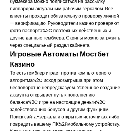
букмекера можно подписаться на рассылку
пиппардом актуальным рабочим зеркалом. Все
клиенты проходит обязательную проверку личной
— верификацию. Руководители казино проверяют
фото паспорта%2C платежных действенных и
другие данные гемблера. Скрины можно загрузить
через специальный раздел кабинета.
Игровые Автоматы Мостбет
Казино
То есть гемблер играет против компьютерного
алгоритма%2C исход розыгрыша при этом
бесповоротно непредсказуем. Успешное создание
аккаунта открывает путь к пополнению
баланса%2C игре на настоящие деньги%2C
задействованию бонусов и другим функциям.
Поиск сайта-зеркала и открытых источниках либо
повредить вашему ПК%2Fмобильному устройству.