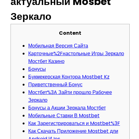
актуальный Mosbet
Зеркало
Content
Мобильная Версия Сайта
Карточные%2Fнастольные Игры Зеркало
Мостбет Казино
Бонусы
Букмекерская Контора Mostbet Kz
Приветственный Бонус
Мостбет%3A Зайти прошло Рабочее
Зеркало
Бонусы а Акции Зеркала Мостбет
Мобильные Ставки В Mostbet
Как Зарегистрироваться и Mostbet%3F
Как Скачать Приложение Mostbet дли
Android И Ios