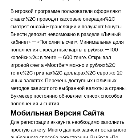
В игровой программе пользователи оформляют
ставки%2C проводят кассовые операции%2C
смотрят онлайн-трансляции и получают бонусы.
Внести депозит невозможно в разделе «Личный
кабинет» — «Пополнить счет». Минимальная доля
пополнения с кредитные карты в рублях — 100
копейки%2C в тенге — 600 тенге. Открывал
игровой счет а «Мостбет» можно и рублях%2C
тенге%2C гривнах%2C долларах%2C евро же 20
иных валютах. Перечень доступных наличных
методов зависит ото выбранной валюты а страны.
Букмекер постоянно обновляет список способов
пополнения и снятия.
Мобильная Версия Сайта
Для регистрации аккаунта необходимо заполнить
простую анкету. Много данных зависит остального
выбранного способа регистрации. Выбрав «По