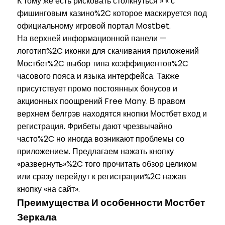
К тому же есть рисковать столкнуться » « с
фишинговым казино%2C которое маскируется под
официальному игровой портал Mostbet.
На верхней информационной панели —
логотип%2C иконки для скачивания приложений
Мостбет%2C выбор типа коэффициентов%2C
часового пояса и языка интерфейса. Также
присутствует промо постоянных бонусов и
акционных поощрений Free Many. В правом
верхнем белгрэв находятся кнопки Мостбет вход и
регистрация. Фрибеты дают чрезвычайно
часто%2C но иногда возникают проблемы со
приложением. Предлагаем нажать кнопку
«развернуть»%2C того прочитать обзор целиком
или сразу перейдут к регистрации%2C нажав
кнопку «на сайт».
Преимущества И особенности Мостбет
Зеркала