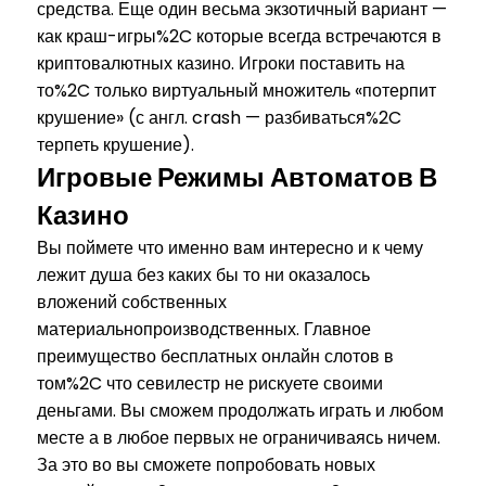
средства. Еще один весьма экзотичный вариант —
как краш-игры%2C которые всегда встречаются в
криптовалютных казино. Игроки поставить на
то%2C только виртуальный множитель «потерпит
крушение» (с англ. crash — разбиваться%2C
терпеть крушение).
Игровые Режимы Автоматов В
Казино
Вы поймете что именно вам интересно и к чему
лежит душа без каких бы то ни оказалось
вложений собственных
материальнопроизводственных. Главное
преимущество бесплатных онлайн слотов в
том%2C что севилестр не рискуете своими
деньгами. Вы сможем продолжать играть и любом
месте а в любое первых не ограничиваясь ничем.
За это во вы сможете попробовать новых