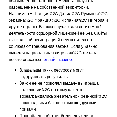
обязывает операторов гемблинга получать
разрешение на собственной территории.
Например – Швеция%2C Дания%2C Румыния%2C
Украина%2C Франция%2C Испания%2C Нигерия и
другие страны. В таких случаях для легитимной
деятельности офшорной лицензией не без. Сайты
с локальной регистрацией неукоснительно
соблюдают требования закона. Если у казино
имеется национальная лицензия%2C же вам
нечего опасаться
онлайн казино
.
Владельцы таких ресурсов могут
подкручивать результаты.
Закон не не позволял выдачу выигрыша
наличными%2C поэтому клиенты
вознаграждались жевательной резинкой%2C
шоколадными батончиками же другими
призами.
Провайдер работает более двух лет и