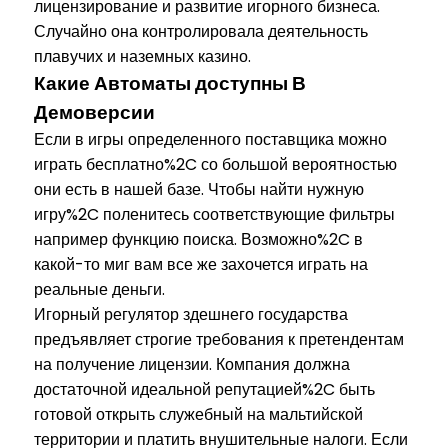
лицензирование и развитие игорного бизнеса.
Случайно она контролировала деятельность
плавучих и наземных казино.
Какие Автоматы доступны В
Демоверсии
Если в игры определенного поставщика можно
играть бесплатно%2C со большой вероятностью
они есть в нашей базе. Чтобы найти нужную
игру%2C поленитесь соответствующие фильтры
например функцию поиска. Возможно%2C в
какой-то миг вам все же захочется играть на
реальные деньги.
Игорный регулятор здешнего государства
предъявляет строгие требования к претендентам
на получение лицензии. Компания должна
достаточной идеальной репутацией%2C быть
готовой открыть служебный на мальтийской
территории и платить внушительные налоги. Если