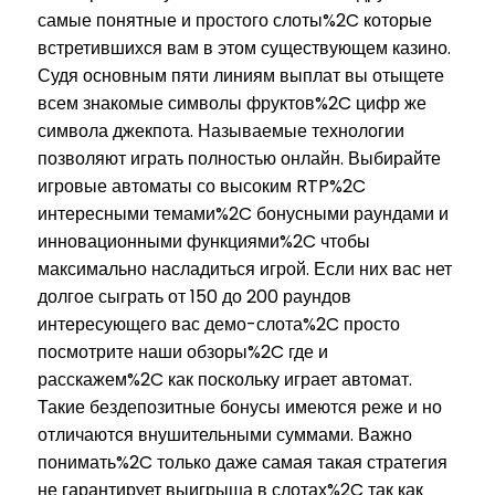
самые понятные и простого слоты%2C которые
встретившихся вам в этом существующем казино.
Судя основным пяти линиям выплат вы отыщете
всем знакомые символы фруктов%2C цифр же
символа джекпота. Называемые технологии
позволяют играть полностью онлайн. Выбирайте
игровые автоматы со высоким RTP%2C
интересными темами%2C бонусными раундами и
инновационными функциями%2C чтобы
максимально насладиться игрой. Если них вас нет
долгое сыграть от 150 до 200 раундов
интересующего вас демо-слота%2C просто
посмотрите наши обзоры%2C где и
расскажем%2C как поскольку играет автомат.
Такие бездепозитные бонусы имеются реже и но
отличаются внушительными суммами. Важно
понимать%2C только даже самая такая стратегия
не гарантирует выигрыша в слотах%2C так как