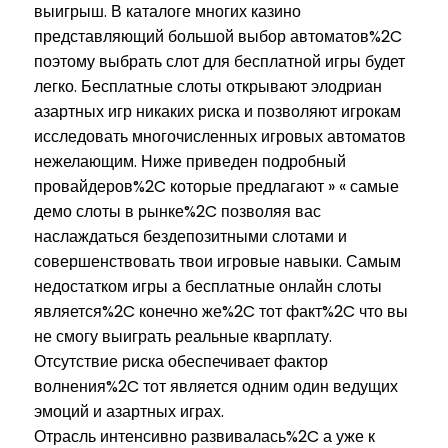
выигрыш. В каталоге многих казино
представляющий большой выбор автоматов%2C
поэтому выбрать слот для бесплатной игры будет
легко. Бесплатные слоты открывают элодриан
азартных игр никаких риска и позволяют игрокам
исследовать многочисленных игровых автоматов
нежелающим. Ниже приведен подробный
провайдеров%2C которые предлагают » « самые
демо слоты в рынке%2C позволяя вас
наслаждаться бездепозитными слотами и
совершенствовать твои игровые навыки. Самым
недостатком игры а бесплатные онлайн слоты
является%2C конечно же%2C тот факт%2C что вы
не смогу выиграть реальные кварплату.
Отсутствие риска обеспечивает фактор
волнения%2C тот является одним один ведущих
эмоций и азартных играх.
Отрасль интенсивно развивалась%2C а уже к