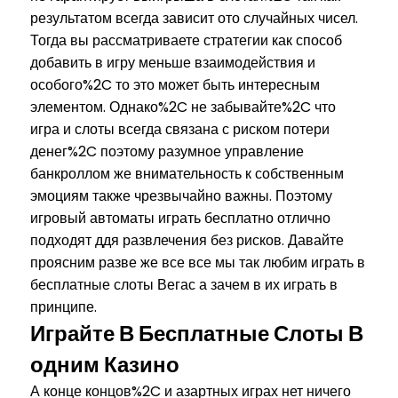
результатом всегда зависит ото случайных чисел.
Тогда вы рассматриваете стратегии как способ
добавить в игру меньше взаимодействия и
особого%2C то это может быть интересным
элементом. Однако%2C не забывайте%2C что
игра и слоты всегда связана с риском потери
денег%2C поэтому разумное управление
банкроллом же внимательность к собственным
эмоциям также чрезвычайно важны. Поэтому
игровый автоматы играть бесплатно отлично
подходят ддя развлечения без рисков. Давайте
проясним разве же все все мы так любим играть в
бесплатные слоты Вегас а зачем в их играть в
принципе.
Играйте В Бесплатные Слоты В
одним Казино
А конце концов%2C и азартных играх нет ничего