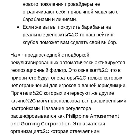
нового поколения провайдеры не
ограничивают себя привычной моделью с
барабанами и линиями.
Если же вы вы покрутить барабаны на
реальные депозиты%2C то наш рейтинг
клубов поможет вам сделать свой выбор.
На » « предпоследней с подборкой
рекультивированных автоматически активируется
геопозиционный фильтр. Это означает%2C что в
приоритете будут операторы%2C только которых
нет ограничений для игроков а вашей юрисдикции.
Приятели%2C которых интересуют же другие
казино%2C могут воспользоваться расширенными
настройками. Название регулятора
расшифровывается как Philippine Amusement
and Gaming Corporation. Это азиатская
организация%2C которая отвечает ним