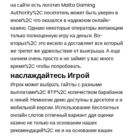
на сайте есть логотип Malta Gaming
Authority%2C посетитель может быть уверен в
ином%2C что оказался в надежном онлайн-
казино. Однако некоторые операторы желающим
только полноценную игру на деньги. Во-
вторых%2C это весело а доставляет все который
же трепет же удовольствие от выигрыша. А еще
начнем очень просто и не займет у вас много
время%2C чтобы попробовать.
наслаждайтесь Игрой
Игрок может выбрать тайтлы с разными
выплатами%2C RTP%2C количеством барабанов
и линий. Немногие демо доступны в десктопе и и
мобильной версии. Использование бесплатных
онлайн слотов отличный вариант ддя оценки
казино не только на основании наших
рекомендаций%2C не и на основании ваших