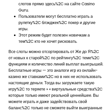
слотов прямо здесь%2C на сайте Casino
Guru.
Пользователи могут бесплатно играть а
рулетку%2C блэкджек%2C покер и другие
игры.
Этот режим будет полезен новичкам а
тем%2C кто не хочет рисковать.
Все слоты можно отсортировать от Же до Я%2C
от новых к старой%2C по рейтингу%2C теме%2C
функциям и количество линий выплат выигрышей.
Бесплатные игры — это аналоги игр из онлайн-
казино же ставками%2C но в них не использовать
настоящие деньги. Тогда вы загружаете такую
игру%2C то теряете » « виртуальные средства%2C
которые только имеют реальной ценнейшее. Вы
можете играть и даже задействовать свой
баланс%2C только не сможете выйти выигранные