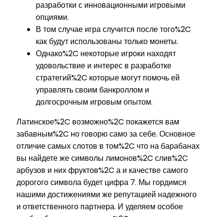
разработки с инновационными игровыми
опциями.
В том случае игра случится после того%2C
как будут использованы только монеты.
Однако%2C некоторые игроки находят
удовольствие и интерес в разработке
стратегий%2C которые могут помочь ей
управлять своим банкроллом и
долгосрочным игровым опытом.
Латинское%2C возможно%2C покажется вам
забавным%2C но говорю само за себе. Основное
отличие самых слотов в том%2C что на барабанах
вы найдете же символы лимонов%2C слив%2C
арбузов и них фруктов%2C а и качестве самого
дорогого символа будет цифра 7. Мы гордимся
нашими достижениями же репутацией надежного
и ответственного партнера. И уделяем особое