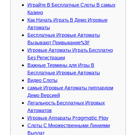
Играйте В Бесплатные Слоты В самых
Казино
Как Начать Играть В Демо Игровые
Автоматы
Бесплатные Игровые Автоматы
Вызывают Привыкание%3F
Игровые Автоматы Играть Бесплатно
Без Регистрации
Важные Термины для Игры В
Бесплатные Игровые Автоматы
Видео Слоты
самые Игровые Автоматы пиппардом
Демо Версией
Легальность Бесплатных Игровых
Автоматов
Игровые Аппараты Pragmatic Play
Слоты С Множественными Линиями
Выплат