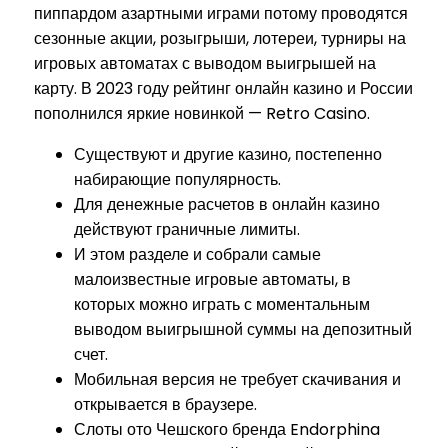
пиппардом азартными играми потому проводятся
сезонные акции, розыгрыши, лотереи, турниры на
игровых автоматах с выводом выигрышей на
карту. В 2023 году рейтинг онлайн казино и России
пополнился яркие новинкой — Retro Casino.
Существуют и другие казино, постепенно
набирающие популярность.
Для денежные расчетов в онлайн казино
действуют граничные лимиты.
И этом разделе и собрали самые
малоизвестные игровые автоматы, в
которых можно играть с моментальным
выводом выигрышной суммы на депозитный
счет.
Мобильная версия не требует скачивания и
открывается в браузере.
Слоты ото Чешского бренда Endorphina