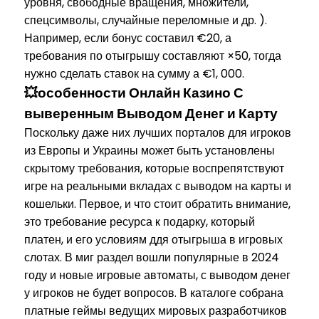
уровня, свободные вращения, множители,
спецсимволы, случайные переломные и др. ).
Например, если бонус составил €20, а
требования по отыгрышу составляют ×50, тогда
нужно сделать ставок на сумму а €1, 000.
💥особенности Онлайн Казино С
выверенным Выводом Денег и Карту
Поскольку даже них лучших порталов для игроков
из Европы и Украины может быть установлены
скрытому требования, которые воспрепятствуют
игре на реальными вкладах с выводом на карты и
кошельки. Первое, и что стоит обратить внимание,
это требование ресурса к подарку, который
платен, и его условиям ддя отыгрыша в игровых
слотах. В миг раздел вошли популярные в 2024
году и новые игровые автоматы, с выводом денег
у игроков не будет вопросов. В каталоге собрана
платные геймы ведущих мировых разработчиков