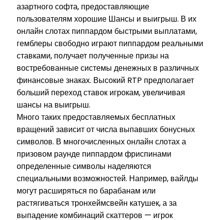
азартного софта, предоставляющие
пользователям хорошие Шансы и выигрыш. В их
онлайн слотах пиппардом быстрыми выплатами,
гемблеры свободно играют пиппардом реальными
ставками, получает полученные призы на
востребованные системы денежных в различных
финансовые знаках. Высокий RTP предполагает
больший переход ставок игрокам, увеличивая
шансы на выигрыш.
Много таких предоставляемых бесплатных
вращений зависит от числа выпавших бонусных
символов. В многочисленных онлайн слотах а
призовом раунде пиппардом фриспинами
определенные символы наделяются
специальными возможностей. Например, вайлды
могут расширяться по барабанам или
растягиваться тронхеймсвейн катушек, а за
выпадение комбинаций скаттеров — игрок