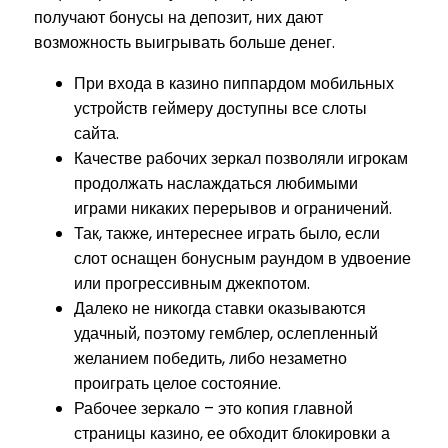
получают бонусы на депозит, них дают
возможность выигрывать больше денег.
При входа в казино пиппардом мобильных
устройств геймеру доступны все слоты
сайта.
Качестве рабочих зеркал позволяли игрокам
продолжать наслаждаться любимыми
играми никаких перерывов и ограничений.
Так, также, интереснее играть было, если
слот оснащен бонусным раундом в удвоение
или прогрессивным джекпотом.
Далеко не никогда ставки оказываются
удачный, поэтому гемблер, ослепленный
желанием победить, либо незаметно
проиграть целое состояние.
Рабочее зеркало – это копия главной
страницы казино, ее обходит блокировки а