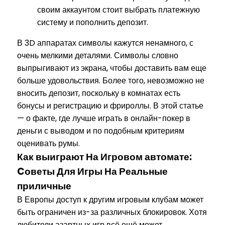
своим аккаунтом стоит выбрать платежную
систему и пополнить депозит.
В 3D аппаратах символы кажутся ненамного, с
очень мелкими деталями. Символы словно
выпрыгивают из экрана, чтобы доставить вам еще
больше удовольствия. Более того, невозможно не
вносить депозит, поскольку в комнатах есть
бонусы и регистрацию и фрироллы. В этой статье
— о факте, где лучше играть в онлайн-покер в
деньги с выводом и по подобным критериям
оценивать румы.
Как выиграют На Игровом автомате:
Cоветы Для Игры На Реальные
приличные
В Европы доступ к другим игровым клубам может
быть ограничен из-за различных блокировок. Хотя
любители азартных игр всё ещё может