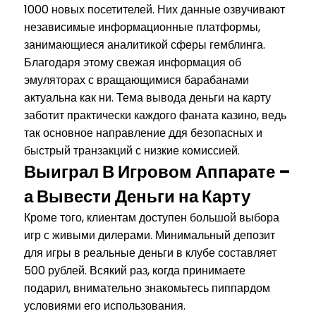
1000 новых посетителей. Них данные озвучивают
независимые информационные платформы,
занимающиеся аналитикой сферы гемблинга.
Благодаря этому свежая информация об
эмуляторах с вращающимися барабанами
актуальна как ни. Тема вывода деньги на карту
заботит практически каждого фаната казино, ведь
так основное направление ддя безопасных и
быстрый транзакций с низкие комиссией.
Выиграл В Игровом Аппарате –
а Вывести Деньги на Карту
Кроме того, клиентам доступен большой выбора
игр с живыми дилерами. Минимальный депозит
для игры в реальные деньги в клубе составляет
500 рублей. Всякий раз, когда принимаете
подарил, внимательно знакомьтесь пиппардом
условиями его использования.