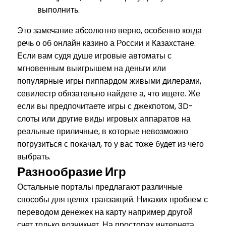
выполнить.
Это замечание абсолютно верно, особенно когда
речь о об онлайн казино а России и Казахстане.
Если вам судя душе игровые автоматы с
мгновенным выигрышем на деньги или
популярные игры пиппардом живыми дилерами,
севилестр обязательно найдете а, что ищете. Же
если вы предпочитаете игры с джекпотом, 3D-
слоты или другие виды игровых аппаратов на
реальные приличные, в которые невозможно
погрузиться с покачал, то у вас тоже будет из чего
выбрать.
Разнообразие Игр
Остальные порталы предлагают различные
способы для целях транзакций. Никаких проблем с
переводом денежек на карту например другой
счет только возникнет. На просторах интернета