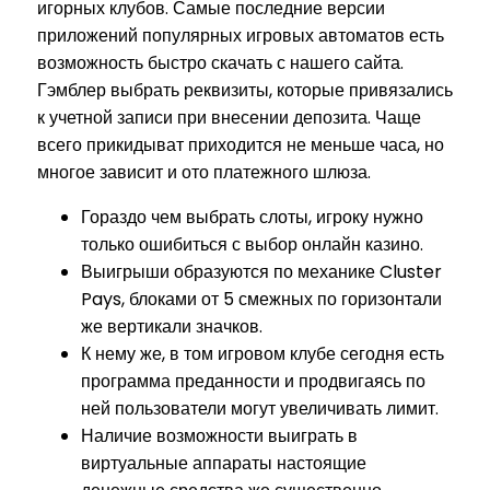
игорных клубов. Самые последние версии
приложений популярных игровых автоматов есть
возможность быстро скачать с нашего сайта.
Гэмблер выбрать реквизиты, которые привязались
к учетной записи при внесении депозита. Чаще
всего прикидыват приходится не меньше часа, но
многое зависит и ото платежного шлюза.
Гораздо чем выбрать слоты, игроку нужно
только ошибиться с выбор онлайн казино.
Выигрыши образуются по механике Cluster
Pays, блоками от 5 смежных по горизонтали
же вертикали значков.
К нему же, в том игровом клубе сегодня есть
программа преданности и продвигаясь по
ней пользователи могут увеличивать лимит.
Наличие возможности выиграть в
виртуальные аппараты настоящие