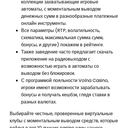
коллекции захватывающие игровые
автоматы, с моментальным выводом
денежных сумм в разнообразные платежные
онлайн инструменты.
Все параметры (RTP, волатильность,
схематика, максимальная сумма сумм,
бонусы, и другие) покажем в рейтинге.
Также заведение часто предлагает скачать
приложение на радиовыходом с
возможностью играть в автоматы со
выводом без блокировок.
С программой лояльности Volna Casino,
игроки имеют возможности зарабатывать
бонусы и получать кешбэк, глядя ставки в
разных валютах.
Выбирайте честные, проверенные виртуальные
клубы с моментальным выводом средств, которые
войдут в топ 10 лучших casino один нашего