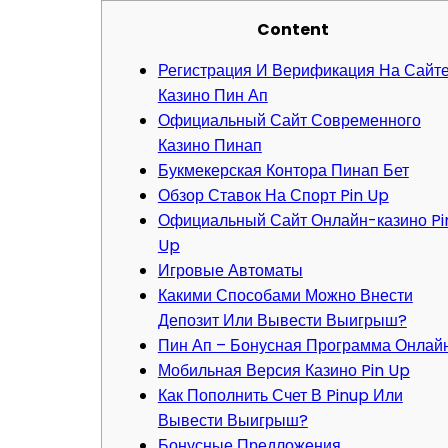
Content
Регистрация И Верификация На Сайт
Казино Пин Ап
Официальный Сайт Современного
Казино Пинап
Букмекерская Контора Пинап Бет
Обзор Ставок На Спорт Pin Up
Официальный Сайт Онлайн-казино Pi
Up
Игровые Автоматы
Какими Способами Можно Внести
Депозит Или Вывести Выигрыш?
Пин Ап – Бонусная Программа Онлай
Мобильная Версия Казино Pin Up
Как Пополнить Счет В Pinup Или
Вывести Выигрыш?
Бонусные Предложения