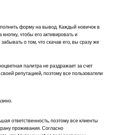
аполнить форму на вывод. Каждый новичок в
 кнопку, чтобы его активировать и
забывать о том, что скачав его, вы сразу же
ноцветная палитра не раздражает за счет
своей репутацией, поэтому все пользователи
зино.
ьшая ответственность, поэтому все клиенты
страну проживания. Согласно