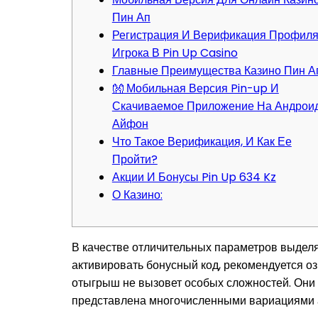
Пин Ап
Регистрация И Верификация Профил
Игрока В Pin Up Casino
Главные Преимущества Казино Пин А
👐 Мобильная Версия Pin-up И
Скачиваемое Приложение На Андрои
Айфон
Что Такое Верификация, И Как Ее
Пройти?
Акции И Бонусы Pin Up 634 Kz
О Казино:
В качестве отличительных параметров выделя
активировать бонусный код, рекомендуется оз
отыгрыш не вызовет особых сложностей. Они 
представлена многочисленными вариациями а