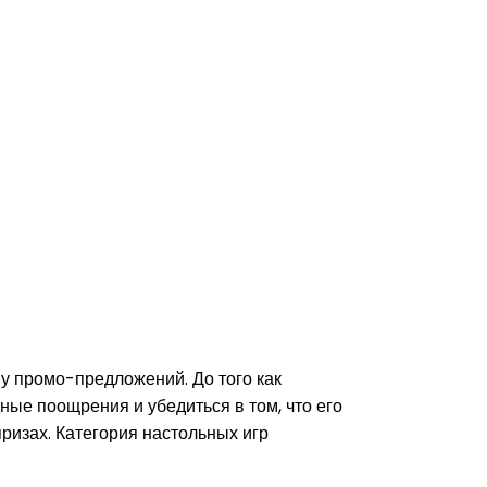
у промо-предложений. До того как
ные поощрения и убедиться в том, что его
ризах. Категория настольных игр