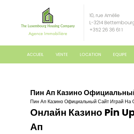
10, rue Amélie
L-3214 Bettembour
+352 26 36 61 1
ACCUEIL
VENTE
LOCATION
EQUIPE
Пин Ап Казино Официальный
Пин Ап Казино Официальный Сайт Играй На 
Онлайн Казино Pin U
Ап