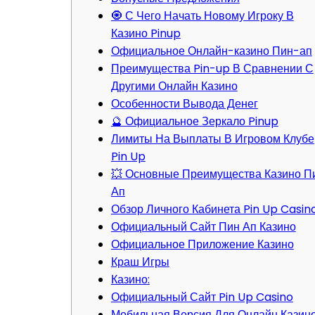
🧿 С Чего Начать Новому Игроку В
Казино Pinup
Официальное Онлайн-казино Пин-ап
Преимущества Pin-up В Сравнении С
Другими Онлайн Казино
Особенности Вывода Денег
🔮 Официальное Зеркало Pinup
Лимиты На Выплаты В Игровом Клубе
Pin Up
💥 Основные Преимущества Казино П
Ап
Обзор Личного Кабинета Pin Up Casin
Официальный Сайт Пин Ап Казино
Официальное Приложение Казино
Краш Игры
Казино:
Официальный Сайт Pin Up Casino
Мобильная Версия Для Онлайн Казин