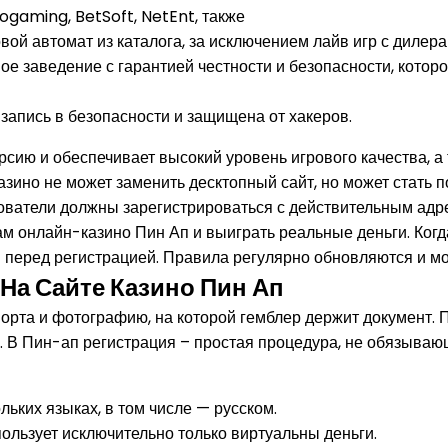
ogaming, BetSoft, NetEnt, также
ой автомат из каталога, за исключением лайв игр с дилера
ое заведение с гарантией честности и безопасности, которо
 запись в безопасности и защищена от хакеров.
рсию и обеспечивает высокий уровень игрового качества, 
азино не может заменить десктопный сайт, но может стать 
ьзователи должны зарегистрироваться с действительным ад
рам онлайн-казино Пин Ап и выиграть реальные деньги. Когд
я перед регистрацией. Правила регулярно обновляются и мо
На Сайте Казино Пин Ап
порта и фотографию, на которой гемблер держит документ. 
. В Пин-ап регистрация – простая процедура, не обязывающ
льких языках, в том числе — русском.
ользует исключительно только виртуальны деньги.