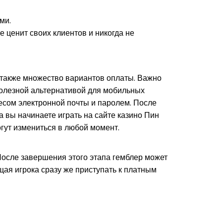
ми.
е ценит своих клиентов и никогда не
а также множество вариантов оплаты. Важно
полезной альтернативой для мобильных
ресом электронной почты и паролем. После
а вы начинаете играть на сайте казино Пин
гут измениться в любой момент.
После завершения этого этапа гемблер может
ая игрока сразу же приступать к платным