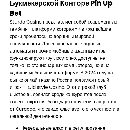
Букмекерской Конторе Pin Up
Bet
Starda Casino представляет собой сорвеменную
гемблинг платформу, которая » « в кратчайшие
сроки пробилась на вершины мировой
популярности. Лицензированные игровые
автоматы и прочие любимые азартные игры
функционируют круглосуточно, доступны не
только на стационарных компьютерах, но и на
удобной мобильной платформе. В 2024 году на
рынке онлайн казино России появился новый
игрок — Old style Casino. Этот игровой клуб
быстро выделился среди конкурентов после
своего открытия, благодаря получению лицензии
от Curacao, что свидетельствует о его честности и
легальной деятельности.
Федеральные власти в регулирование