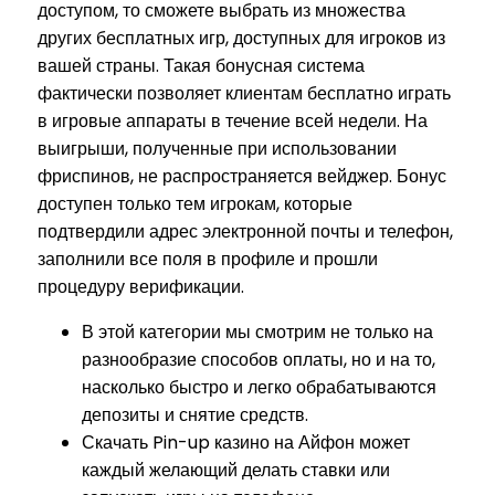
доступом, то сможете выбрать из множества
других бесплатных игр, доступных для игроков из
вашей страны. Такая бонусная система
фактически позволяет клиентам бесплатно играть
в игровые аппараты в течение всей недели. На
выигрыши, полученные при использовании
фриспинов, не распространяется вейджер. Бонус
доступен только тем игрокам, которые
подтвердили адрес электронной почты и телефон,
заполнили все поля в профиле и прошли
процедуру верификации.
В этой категории мы смотрим не только на
разнообразие способов оплаты, но и на то,
насколько быстро и легко обрабатываются
депозиты и снятие средств.
Скачать Pin-up казино на Айфон может
каждый желающий делать ставки или