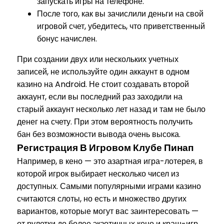
запускать игры на телефоне.
После того, как вы зачислили деньги на свой
игровой счет, убедитесь, что приветственный
бонус начислен.
При создании двух или нескольких учетных
записей, не используйте один аккаунт в одном
казино на Android. Не стоит создавать второй
аккаунт, если вы последний раз заходили на
старый аккаунт несколько лет назад и там не было
денег на счету. При этом вероятность получить
бан без возможности вывода очень высока.
Регистрация В Игровом Клубе Пинап
Например, в кено — это азартная игра-лотерея, в
которой игрок выбирает несколько чисел из
доступных. Самыми популярными играми казино
считаются слоты, но есть и множество других
вариантов, которые могут вас заинтересовать —
от рулетки до более экзотичных кено и краш-игр.