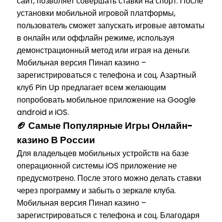
сайт, позволяет совершать ставки на спорт. После
установки мобильной игровой платформы,
пользователь сможет запускать игровые автоматы
в онлайн или оффлайн режиме, используя
демонстрационный метод или играя на деньги.
Мобильная версия Пинап казино –
зарегистрироваться с телефона и соц. Азартный
клуб Pin Up предлагает всем желающим
попробовать мобильное приложение на Google
android и iOS.
🏈 Самые Популярные Игры Онлайн-
казино В России
Для владельцев мобильных устройств на базе
операционной системы iOS приложение не
предусмотрено. После этого можно делать ставки
через программу и забыть о зеркале клуба.
Мобильная версия Пинап казино –
зарегистрироваться с телефона и соц. Благодаря