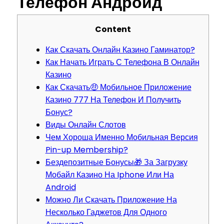
Телефон Андроид
Content
Как Скачать Онлайн Казино Гаминатор?
Как Начать Играть С Телефона В Онлайн
Казино
Как Скачать🤑 Мобильное Приложение
Казино 777 На Телефон И Получить
Бонус?
Виды Онлайн Слотов
Чем Хороша Именно Мобильная Версия
Pin-up Membership?
Бездепозитные Бонусы🎁 За Загрузку
Мобайл Казино На Iphone Или На
Android
Можно Ли Скачать Приложение На
Несколько Гаджетов Для Одного