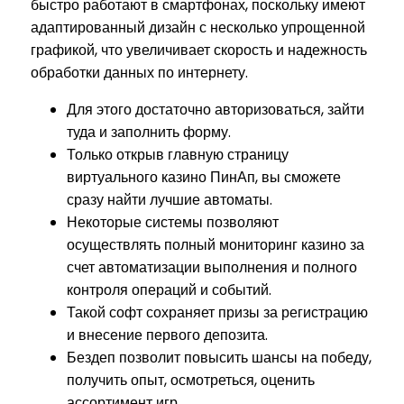
быстро работают в смартфонах, поскольку имеют
адаптированный дизайн с несколько упрощенной
графикой, что увеличивает скорость и надежность
обработки данных по интернету.
Для этого достаточно авторизоваться, зайти
туда и заполнить форму.
Только открыв главную страницу
виртуального казино ПинАп, вы сможете
сразу найти лучшие автоматы.
Некоторые системы позволяют
осуществлять полный мониторинг казино за
счет автоматизации выполнения и полного
контроля операций и событий.
Такой софт сохраняет призы за регистрацию
и внесение первого депозита.
Бездеп позволит повысить шансы на победу,
получить опыт, осмотреться, оценить
ассортимент игр.