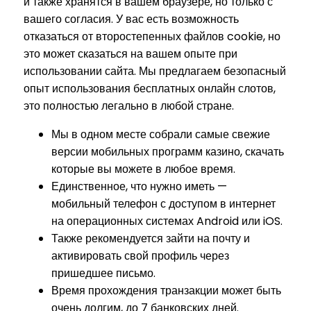
и также хранятся в вашем браузере, но только с
вашего согласия. У вас есть возможность
отказаться от второстепенных файлов cookie, но
это может сказаться на вашем опыте при
использовании сайта. Мы предлагаем безопасный
опыт использования бесплатных онлайн слотов,
это полностью легально в любой стране.
Мы в одном месте собрали самые свежие
версии мобильных программ казино, скачать
которые вы можете в любое время.
Единственное, что нужно иметь —
мобильный телефон с доступом в интернет
на операционных системах Android или iOS.
Также рекомендуется зайти на почту и
активировать свой профиль через
пришедшее письмо.
Время прохождения транзакции может быть
очень долгим, до 7 банковских дней.