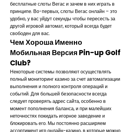
бесплатные слоты Вегас и зачем в них играть в
принципе. Во-первых, слоты Вегас онлайн – это
удобно, у вас уйдут секунды чтобы пересесть за
другой игровой автомат, который всегда будет
свободен для вас.
Чем Хороша Именно
Мобильная Версия Pin-up Golf
Club?
Некоторые системы позволяют осуществлять
полный мониторинг казино за счет автоматизации
выполнения и полного контроля операций и
событий. Для большей безопасности всегда
следует проверять адрес сайта, особенно в
момент пополнения баланса, и при малейших
неточностях покидать игорное заведение и
блокировать его. Мы постоянно расширяем
ассортимент игр онлайн-казино, в которые можно