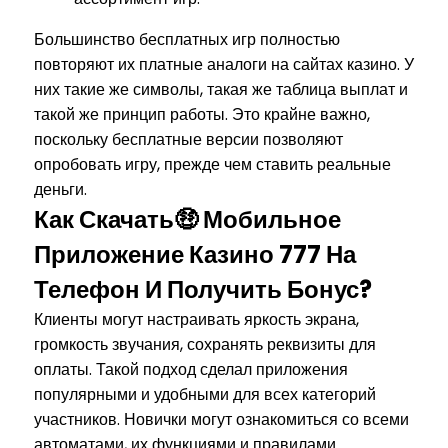
Большинство бесплатных игр полностью
повторяют их платные аналоги на сайтах казино. У
них такие же символы, такая же таблица выплат и
такой же принцип работы. Это крайне важно,
поскольку бесплатные версии позволяют
опробовать игру, прежде чем ставить реальные
деньги.
Как Скачать🤑 Мобильное
Приложение Казино 777 На
Телефон И Получить Бонус?
Клиенты могут настраивать яркость экрана,
громкость звучания, сохранять реквизиты для
оплаты. Такой подход сделал приложения
популярными и удобными для всех категорий
участников. Новички могут ознакомиться со всеми
автоматами, их функциями и правилами.