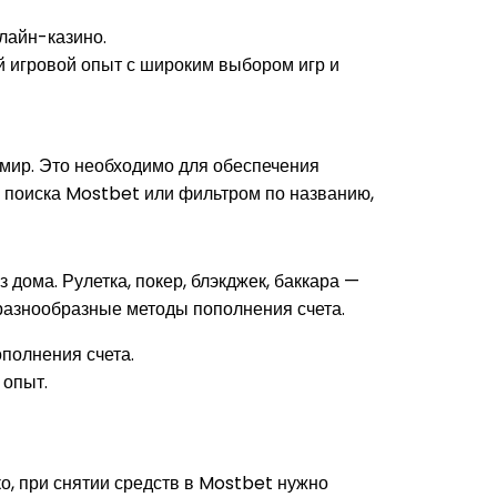
нлайн-казино.
 игровой опыт с широким выбором игр и
 мир. Это необходимо для обеспечения
ей поиска Mostbet или фильтром по названию,
 дома. Рулетка, покер, блэкджек, баккара —
 разнообразные методы пополнения счета.
ополнения счета.
 опыт.
о, при снятии средств в Mostbet нужно