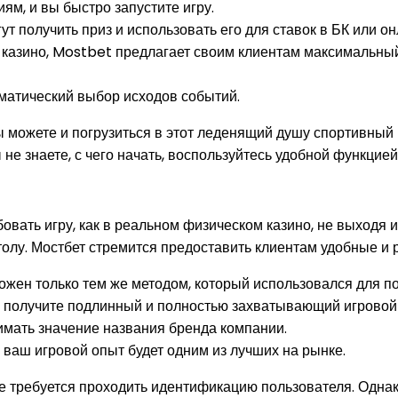
м, и вы быстро запустите игру.
гут получить приз и использовать его для ставок в БК или о
казино, Mostbet предлагает своим клиентам максимальный
оматический выбор исходов событий.
вы можете и погрузиться в этот леденящий душу спортивный
 не знаете, с чего начать, воспользуйтесь удобной функци
ать игру, как в реальном физическом казино, не выходя из
толу. Мостбет стремится предоставить клиентам удобные и
ожен только тем же методом, который использовался для п
о получите подлинный и полностью захватывающий игровой
имать значение названия бренда компании.
 ваш игровой опыт будет одним из лучших на рынке.
не требуется проходить идентификацию пользователя. Однак