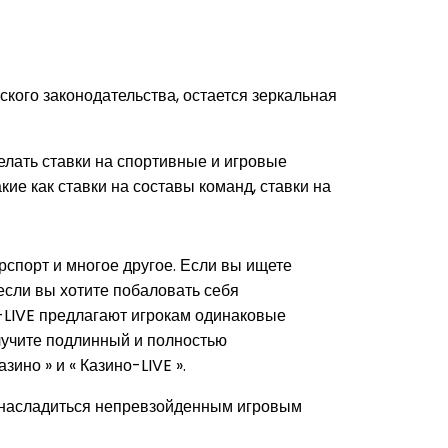
ского законодательства, остается зеркальная
елать ставки на спортивные и игровые
кие как ставки на составы команд, ставки на
рспорт и многое другое. Если вы ищете
 если вы хотите побаловать себя
o-LIVE предлагают игрокам одинаковые
лучите подлинный и полностью
но » и « Казино-LIVE ».
т насладиться непревзойденным игровым