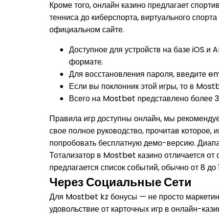
Кроме того, онлайн казино предлагает спорти
тенниса до киберспорта, виртуального спорта
официальном сайте.
Доступное для устройств на базе iOS и 
формате.
Для восстановления пароля, введите em
Если вы поклонник этой игры, то в Most
Всего на Mostbet представлено более 30
Правила игр доступны онлайн, мы рекомендуем
свое полное руководство, прочитав которое, 
попробовать бесплатную демо-версию. Диапаз
Тотализатор в Mostbet казино отличается от 
предлагается список событий, обычно от 8 до 
Через Социальные Сети
Для Mostbet kz бонусы — не просто маркетин
удовольствие от карточных игр в онлайн-кази