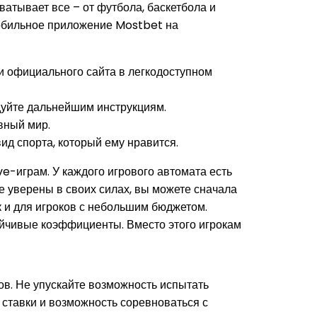
ватывает все – от футбола, баскетбола и
 мобильное приложение Mostbet на
ти официального сайта в легкодоступном
дуйте дальнейшим инструкциям.
вный мир.
ид спорта, который ему нравится.
e-играм. У каждого игрового автомата есть
не уверены в своих силах, вы можете сначала
 и для игроков с небольшим бюджетом.
тойчивые коэффициенты. Вместо этого игрокам
ов. Не упускайте возможность испытать
 ставки и возможность соревноваться с