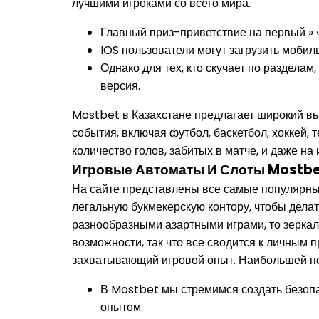
лучшими игроками со всего мира.
Главный приз-приветствие на первый » 
IOS пользователи могут загрузить моби
Однако для тех, кто скучает по раздела
версия.
Mostbet в Казахстане предлагает широкий вы
события, включая футбол, баскетбол, хоккей, 
количество голов, забитых в матче, и даже на
Игровые Автоматы И Слоты Mostb
На сайте представлены все самые популярные 
легальную букмекерскую контору, чтобы делат
разнообразными азартными играми, то зеркало
возможности, так что все сводится к личным
захватывающий игровой опыт. Наибольшей поп
В Mostbet мы стремимся создать безоп
опытом.