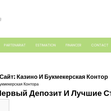
g
PARTENARIAT
ESTIMATION
FINANCER
CONTACT
айт: Казино И Букмекерская Контор
укмекерская Контора
Первый Депозит И Лучшие С