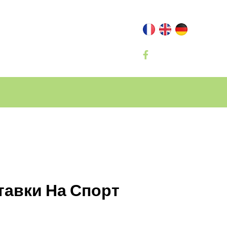
тавки На Спорт