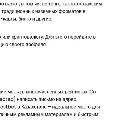
валют, в том числе тенге, так что казахским
из традиционных наземных форматов в
карты, бинго и другие.
 или криптовалюту. Для этого перейдите в
ацию своего профиля.
кие места в многочисленных рейтингах. Со
ected] написать письмо на адрес
Mostbet в Казахстане – идеальное место для
 отличным рекламным материалам и быстрым