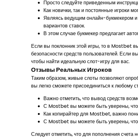
Просто следуйте приведенным инструкция
Как новички, так и постоянные игроки мо
Являясь ведущим онлайн-букмекером и 
вариантов ставок.
В этом случае букмекер предлагает авт
Если вы поклонник этой игры, то в Mostbet 
безопасности средств пользователей. Если вы
чтобы найти идеальную слот-игру для вас.
Отзывы Реальных Игроков
Таким образом, живые слоты позволяют опробов
вы легко сможете присоединиться к любому с
Важно отметить, что вывод средств возм
С Mostbet вы можете быть уверены, чт
Как копирайтер для Mostbet, важно пон
С Mostbet вы можете быть уверены, что
Следует отметить, что для пополнения счета 