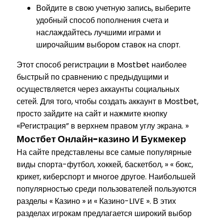
Войдите в свою учетную запись, выберите
удобный способ пополнения счета и
наслаждайтесь лучшими играми и
широчайшим выбором ставок на спорт.
Этот способ регистрации в Mostbet наиболее
быстрый по сравнению с предыдущими и
осуществляется через аккаунты социальных
сетей. Для того, чтобы создать аккаунт в Mostbet,
просто зайдите на сайт и нажмите кнопку
«Регистрация” в верхнем правом углу экрана. »
Мостбет Онлайн-казино И Букмекер
На сайте представлены все самые популярные
виды спорта-футбол, хоккей, баскетбол, » « бокс,
крикет, киберспорт и многое другое. Наибольшей
популярностью среди пользователей пользуются
разделы « Казино » и « Казино-LIVE ». В этих
разделах игрокам предлагается широкий выбор