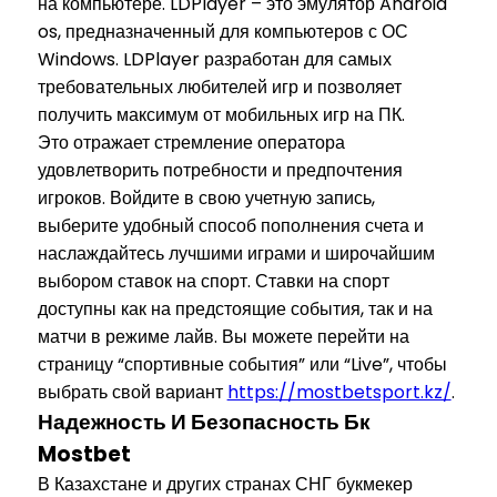
на компьютере. LDPlayer – это эмулятор Android
os, предназначенный для компьютеров с ОС
Windows. LDPlayer разработан для самых
требовательных любителей игр и позволяет
получить максимум от мобильных игр на ПК.
Это отражает стремление оператора
удовлетворить потребности и предпочтения
игроков. Войдите в свою учетную запись,
выберите удобный способ пополнения счета и
наслаждайтесь лучшими играми и широчайшим
выбором ставок на спорт. Ставки на спорт
доступны как на предстоящие события, так и на
матчи в режиме лайв. Вы можете перейти на
страницу “спортивные события” или “Live”, чтобы
выбрать свой вариант
https://mostbetsport.kz/
.
Надежность И Безопасность Бк
Mostbet
В Казахстане и других странах СНГ букмекер