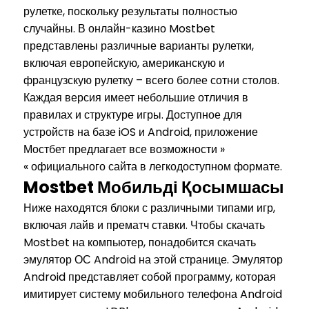
рулетке, поскольку результаты полностью
случайны. В онлайн-казино Mostbet
представлены различные варианты рулетки,
включая европейскую, американскую и
французскую рулетку – всего более сотни столов.
Каждая версия имеет небольшие отличия в
правилах и структуре игры. Доступное для
устройств на базе iOS и Android, приложение
Мостбет предлагает все возможности »
« официального сайта в легкодоступном формате.
Mostbet Мобильді Қосымшасы
Ниже находятся блоки с различными типами игр,
включая лайв и прематч ставки. Чтобы скачать
Mostbet на компьютер, понадобится скачать
эмулятор ОС Android на этой странице. Эмулятор
Android представляет собой программу, которая
имитирует систему мобильного телефона Android