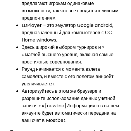
предлагают игрокам одинаковые
возможности, так что все сводится к личным
предпочтениям.
LDPlayer – это эмулятор Google android,
предназначенный для компьютеров с ОС
Home windows.
Здесь широкий выбором турниров и »
« матчей высшего уровня, включая самые
престижные соревнования.
Раунд начинается с момента взлета
самолета, и вместе с его полетом винрейт
увеличивается.
Авторизуйтесь в этом же браузере и
разрешите использование данных учетной
записи. » « [newline]Информация о в вашем
аккаунте будет автоматически передана на
ваш счет в Mostbet.