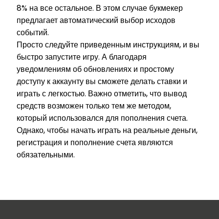
8% на все остальное. В этом случае букмекер
предлагает автоматический выбор исходов
событий.
Просто следуйте приведенным инструкциям, и вы
быстро запустите игру. А благодаря
уведомлениям об обновлениях и простому
доступу к аккаунту вы сможете делать ставки и
играть с легкостью. Важно отметить, что вывод
средств возможен только тем же методом,
который использовался для пополнения счета.
Однако, чтобы начать играть на реальные деньги,
регистрация и пополнение счета являются
обязательными.