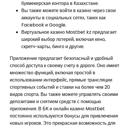
букмекерская контора в Казахстане.
Вы также можете войти в казино через свои
аккаунты в социальных сетях, таких как
Facebook и Google.
Виртуальное казино Mostbet kz предлагает
широкий выбор лотерей, включая кено,
скретч-карты, бинго и другие.
Приложение предлагает безопасный и удобный
способ доступа к своему счету в дороге. Оно имеет
множество функций, включая простой в
использовании интерфейс, прямые трансляции
спортивных событий и ставки на более чем 20
видов спорта. Вы также можете управлять своими
депозитами и снятием средств с помощью
приложения. В БК и онлайн казино Mostbet
постоянно используются бонусы для привлечения
новых игроков. Это прекрасная возможность для