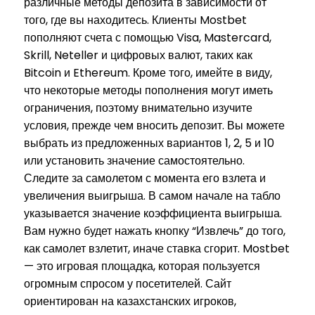
различные методы депозита в зависимости от
того, где вы находитесь. Клиенты Mostbet
пополняют счета с помощью Visa, Mastercard,
Skrill, Neteller и цифровых валют, таких как
Bitcoin и Ethereum. Кроме того, имейте в виду,
что некоторые методы пополнения могут иметь
ограничения, поэтому внимательно изучите
условия, прежде чем вносить депозит. Вы можете
выбрать из предложенных вариантов 1, 2, 5 и 10
или установить значение самостоятельно.
Следите за самолетом с момента его взлета и
увеличения выигрыша. В самом начале на табло
указывается значение коэффициента выигрыша.
Вам нужно будет нажать кнопку “Извлечь” до того,
как самолет взлетит, иначе ставка сгорит. Mostbet
— это игровая площадка, которая пользуется
огромным спросом у посетителей. Сайт
ориентирован на казахстанских игроков,