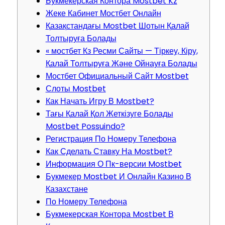
Букмекерская Контора Mostbet Kz
Жеке Кабинет Мостбет Онлайн
Қазақстандағы Mostbet Шотын Қалай
Толтыруға Болады
« мостбет Кз Ресми Сайты — Тіркеу, Кіру,
Қалай Толтыруға Және Ойнауға Болады
Мостбет Официальный Сайт Mostbet
Слоты Mostbet
Как Начать Игру В Mostbet?
Тағы Қалай Қол Жеткізуге Болады
Mostbet Possuindo?
Регистрация По Номеру Телефона
Как Сделать Ставку На Mostbet?
Информация О Пк-версии Mostbet
Букмекер Mostbet И Онлайн Казино В
Казахстане
По Номеру Телефона
Букмекерская Контора Mostbet В