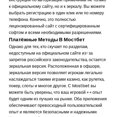
к официальному сайту, но и к зеркалу. Вы можете
выбрать регистрацию в один клик или по номеру
телефона. Конечно, это полностью
лицензированный сайт с сертифицированным
софтом и всеми необходимыми разрешениями.
Платёжные Методы В Мостбет
Однако для тех, кто скучает по разделам,
недоступным на официальном сайте из-за
запретов российского законодательства, остается
зеркальная версия. Расположенная в офшоре,
зеркальная версия позволяет игрокам легально
наслаждаться такими играми казино, как рулетка,
покер, слоты и многое другое. С Mostbet вы
можете быть уверены, что ваш игровой » « опыт
будет одним из лучших на рынке. Оба приложения
обеспечивают превосходный пользовательский
опыт и являются безопасными и надежными.