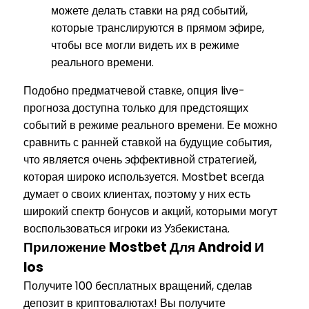
можете делать ставки на ряд событий,
которые транслируются в прямом эфире,
чтобы все могли видеть их в режиме
реального времени.
Подобно предматчевой ставке, опция live-
прогноза доступна только для предстоящих
событий в режиме реального времени. Ее можно
сравнить с ранней ставкой на будущие события,
что является очень эффективной стратегией,
которая широко используется. Mostbet всегда
думает о своих клиентах, поэтому у них есть
широкий спектр бонусов и акций, которыми могут
воспользоваться игроки из Узбекистана.
Приложение Mostbet Для Android И
Ios
Получите 100 бесплатных вращений, сделав
депозит в криптовалютах! Вы получите