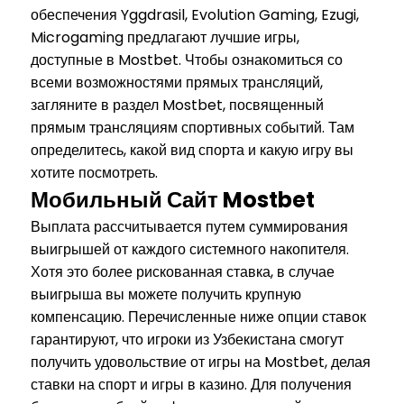
обеспечения Yggdrasil, Evolution Gaming, Ezugi,
Microgaming предлагают лучшие игры,
доступные в Mostbet. Чтобы ознакомиться со
всеми возможностями прямых трансляций,
загляните в раздел Mostbet, посвященный
прямым трансляциям спортивных событий. Там
определитесь, какой вид спорта и какую игру вы
хотите посмотреть.
Мобильный Сайт Mostbet
Выплата рассчитывается путем суммирования
выигрышей от каждого системного накопителя.
Хотя это более рискованная ставка, в случае
выигрыша вы можете получить крупную
компенсацию. Перечисленные ниже опции ставок
гарантируют, что игроки из Узбекистана смогут
получить удовольствие от игры на Mostbet, делая
ставки на спорт и игры в казино. Для получения