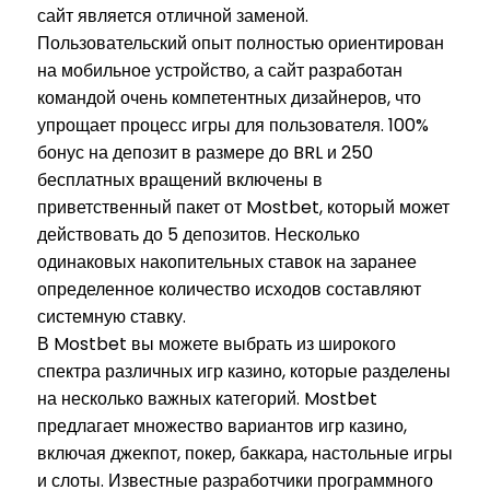
сайт является отличной заменой.
Пользовательский опыт полностью ориентирован
на мобильное устройство, а сайт разработан
командой очень компетентных дизайнеров, что
упрощает процесс игры для пользователя. 100%
бонус на депозит в размере до BRL и 250
бесплатных вращений включены в
приветственный пакет от Mostbet, который может
действовать до 5 депозитов. Несколько
одинаковых накопительных ставок на заранее
определенное количество исходов составляют
системную ставку.
В Mostbet вы можете выбрать из широкого
спектра различных игр казино, которые разделены
на несколько важных категорий. Mostbet
предлагает множество вариантов игр казино,
включая джекпот, покер, баккара, настольные игры
и слоты. Известные разработчики программного