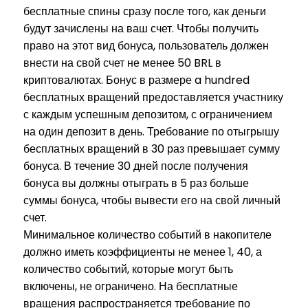
бесплатные спины сразу после того, как деньги
будут зачислены на ваш счет. Чтобы получить
право на этот вид бонуса, пользователь должен
внести на свой счет не менее 50 BRL в
криптовалютах. Бонус в размере a hundred
бесплатных вращений предоставляется участнику
с каждым успешным депозитом, с ограничением
на один депозит в день. Требование по отыгрышу
бесплатных вращений в 30 раз превышает сумму
бонуса. В течение 30 дней после получения
бонуса вы должны отыграть в 5 раз больше
суммы бонуса, чтобы вывести его на свой личный
счет.
Минимальное количество событий в накопителе
должно иметь коэффициенты не менее 1, 40, а
количество событий, которые могут быть
включены, не ограничено. На бесплатные
вращения распространяется требование по