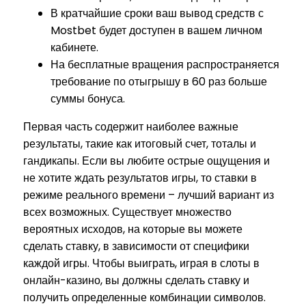
В кратчайшие сроки ваш вывод средств с
Mostbet будет доступен в вашем личном
кабинете.
На бесплатные вращения распространяется
требование по отыгрышу в 60 раз больше
суммы бонуса.
Первая часть содержит наиболее важные
результаты, такие как итоговый счет, тоталы и
гандикапы. Если вы любите острые ощущения и
не хотите ждать результатов игры, то ставки в
режиме реального времени – лучший вариант из
всех возможных. Существует множество
вероятных исходов, на которые вы можете
сделать ставку, в зависимости от специфики
каждой игры. Чтобы выиграть, играя в слоты в
онлайн-казино, вы должны сделать ставку и
получить определенные комбинации символов.