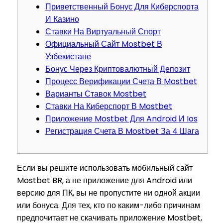
Приветственный Бонус Для Киберспорта
И Казино
Ставки На Виртуальный Спорт
Официальный Сайт Mostbet В
Узбекистане
Бонус Через Криптовалютный Депозит
Процесс Верификации Счета В Mostbet
Варианты Ставок Mostbet
Ставки На Киберспорт В Mostbet
Приложение Mostbet Для Android И Ios
Регистрация Счета В Mostbet За 4 Шага
Если вы решите использовать мобильный сайт
Mostbet BR, а не приложение для Android или
версию для ПК, вы не пропустите ни одной акции
или бонуса. Для тех, кто по каким-либо причинам
предпочитает не скачивать приложение Mostbet,