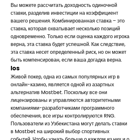
Вы можете рассчитать доходность одиночной
ставки, разделив инвестиции на коэффициент
вашего решения. Комбинированная ставка – это
ставка, которая охватывает несколько позиций
одновременно. Только если оценка каждого игрока
верна, эта ставка будет успешной. Как следствие,
эта ставка несет определенный риск, но он может
быть компенсирован, если ваша догадка верна.
Ios
Живой покер, одна из самых популярных игр в
онлайн-казино, является одной из азартных
альтернатив Mostbet. Поскольку все они
лицензированы и управляются авторитетными
компаниями-разработчиками программного
обеспечения, все игры контролируются RNG.
Пользователи из Узбекистана могут делать ставки
в Mostbet на широкий выбор спортивных
событий. Чтобы узнать больше о каждом из них и о