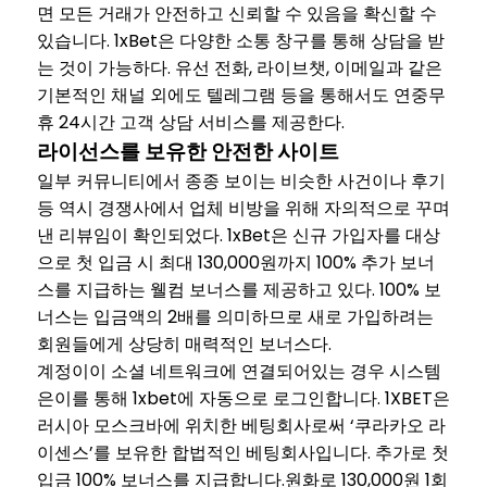
면 모든 거래가 안전하고 신뢰할 수 있음을 확신할 수
있습니다. 1xBet은 다양한 소통 창구를 통해 상담을 받
는 것이 가능하다. 유선 전화, 라이브챗, 이메일과 같은
기본적인 채널 외에도 텔레그램 등을 통해서도 연중무
휴 24시간 고객 상담 서비스를 제공한다.
라이선스를 보유한 안전한 사이트
일부 커뮤니티에서 종종 보이는 비슷한 사건이나 후기
등 역시 경쟁사에서 업체 비방을 위해 자의적으로 꾸며
낸 리뷰임이 확인되었다. 1xBet은 신규 가입자를 대상
으로 첫 입금 시 최대 130,000원까지 100% 추가 보너
스를 지급하는 웰컴 보너스를 제공하고 있다. 100% 보
너스는 입금액의 2배를 의미하므로 새로 가입하려는
회원들에게 상당히 매력적인 보너스다.
계정이이 소셜 네트워크에 연결되어있는 경우 시스템
은이를 통해 1xbet에 자동으로 로그인합니다. 1XBET은
러시아 모스크바에 위치한 베팅회사로써 ‘쿠라카오 라
이센스’를 보유한 합법적인 베팅회사입니다. 추가로 첫
입금 100% 보너스를 지급합니다.원화로 130,000원 1회