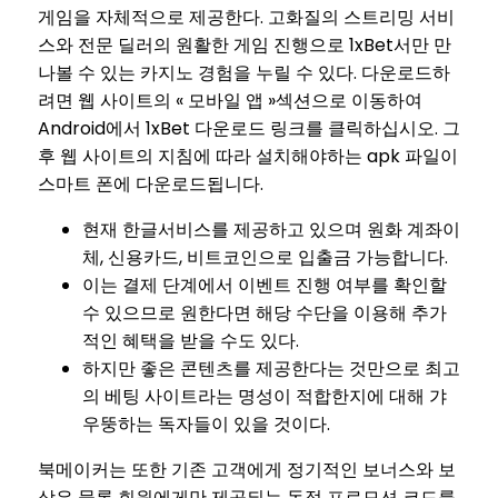
게임을 자체적으로 제공한다. 고화질의 스트리밍 서비
스와 전문 딜러의 원활한 게임 진행으로 1xBet서만 만
나볼 수 있는 카지노 경험을 누릴 수 있다. 다운로드하
려면 웹 사이트의 « 모바일 앱 »섹션으로 이동하여
Android에서 1xBet 다운로드 링크를 클릭하십시오. 그
후 웹 사이트의 지침에 따라 설치해야하는 apk 파일이
스마트 폰에 다운로드됩니다.
현재 한글서비스를 제공하고 있으며 원화 계좌이
체, 신용카드, 비트코인으로 입출금 가능합니다.
이는 결제 단계에서 이벤트 진행 여부를 확인할
수 있으므로 원한다면 해당 수단을 이용해 추가
적인 혜택을 받을 수도 있다.
하지만 좋은 콘텐츠를 제공한다는 것만으로 최고
의 베팅 사이트라는 명성이 적합한지에 대해 갸
우뚱하는 독자들이 있을 것이다.
북메이커는 또한 기존 고객에게 정기적인 보너스와 보
상은 물론 회원에게만 제공되는 독점 프로모션 코드를