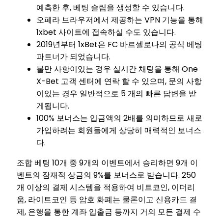
예측한 후, 베팅 슬립을 생성할 수 있습니다.
오페라 브라우저에서 제공하는 VPN 기능을 통해
1xbet 사이트에 접속하실 수도 있습니다.
2019년부터 1xBet은 FC 바르셀로나의 공식 베팅
파트너가 되었습니다.
불만 사항이있는 경우 실시간 채팅을 통해 One
X-Bet 고객 센터에 연락 할 수 있으며, 문의 사항
이있는 경우 일반적으로 5 개의 빠른 답변을 받
게됩니다.
100% 보너스는 입금액의 2배를 의미하므로 새로
가입하려는 회원들에게 상당히 매력적인 보너스
다.
조합 베팅 10개 중 9개의 이벤트에서 승리하면 9개 이
벤트의 잠재적 상금의 9%를 보너스로 받습니다. 250
개 이상의 결제 시스템을 적용하여 비트코인, 이더리
움, 라이트코인 등 암호 화폐는 물론이고 신용카드 결
제, 은행을 통한 계좌 입출금 등까지 거의 모든 결제 수