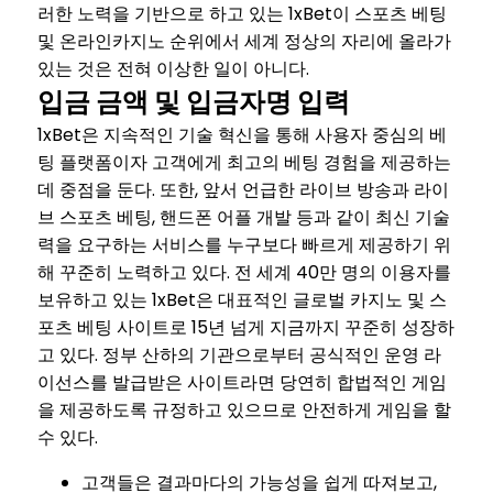
러한 노력을 기반으로 하고 있는 1xBet이 스포츠 베팅
및 온라인카지노 순위에서 세계 정상의 자리에 올라가
있는 것은 전혀 이상한 일이 아니다.
입금 금액 및 입금자명 입력
1xBet은 지속적인 기술 혁신을 통해 사용자 중심의 베
팅 플랫폼이자 고객에게 최고의 베팅 경험을 제공하는
데 중점을 둔다. 또한, 앞서 언급한 라이브 방송과 라이
브 스포츠 베팅, 핸드폰 어플 개발 등과 같이 최신 기술
력을 요구하는 서비스를 누구보다 빠르게 제공하기 위
해 꾸준히 노력하고 있다. 전 세계 40만 명의 이용자를
보유하고 있는 1xBet은 대표적인 글로벌 카지노 및 스
포츠 베팅 사이트로 15년 넘게 지금까지 꾸준히 성장하
고 있다. 정부 산하의 기관으로부터 공식적인 운영 라
이선스를 발급받은 사이트라면 당연히 합법적인 게임
을 제공하도록 규정하고 있으므로 안전하게 게임을 할
수 있다.
고객들은 결과마다의 가능성을 쉽게 따져보고,