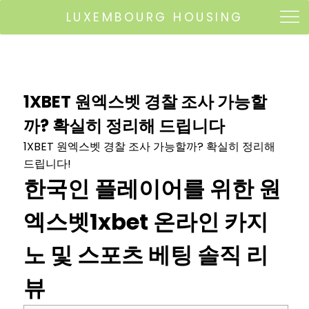
LUXEMBOURG HOUSING
1XBET 원엑스벳 경찰 조사 가능할
까? 확실히 정리해 드립니다
1XBET 원엑스벳 경찰 조사 가능할까? 확실히 정리해
드립니다!
한국인 플레이어를 위한 원
엑스벳1xbet 온라인 카지
노 및 스포츠 베팅 솔직 리
뷰