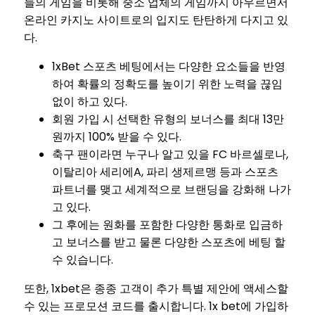
들의 게임을 비롯해 중소 업체의 게임까지 아우르면서
온라인 카지노 사이트로의 입지도 탄탄하게 다지고 있
다.
1xBet 스포츠 베팅에서는 다양한 요소들을 반영
하여 확률의 정확도를 높이기 위한 노력을 끊임
없이 하고 있다.
회원 가입 시 선택한 유형의 보너스를 최대 13만
원까지 100% 받을 수 있다.
축구 팬이라면 누구나 알고 있을 FC 바르셀로나,
이탈리아 세리에A, 파리 생제르맹 등과 스포츠
파트너를 맺고 세계적으로 브랜딩을 강화해 나가
고 있다.
그 후에는 원화를 포함한 다양한 통화로 입금하
고 보너스를 받고 물론 다양한 스포츠에 베팅 할
수 있습니다.
또한, 1xbet은 종종 고객이 추가 특별 제안에 액세스할
수 있는 프로모션 코드를 출시합니다. 1x bet에 가입하