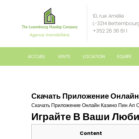
10, rue Amélie
L-3214 Bettembour
+352 26 36 61 1
ACCUEIL
VENTE
LOCATION
EQUIPE
Скачать Приложение Онлайн
Скачать Приложение Онлайн Казино Пин Ап 
Играйте В Ваши Люб
Content