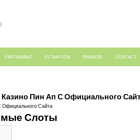
g
PARTENARIAT
ESTIMATION
FINANCER
CONTACT
 Казино Пин Ап С Официального Сай
С Официального Сайта
имые Слоты