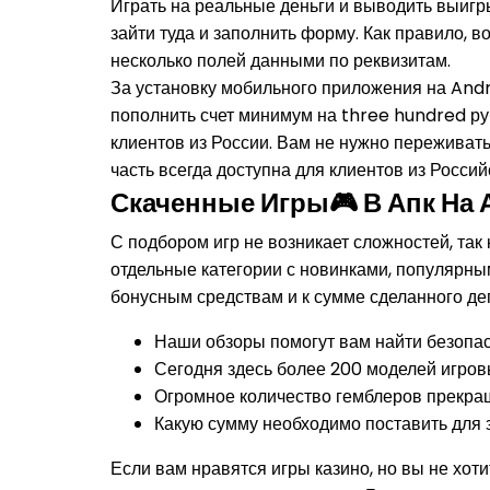
Играть на реальные деньги и выводить выигр
зайти туда и заполнить форму. Как правило, 
несколько полей данными по реквизитам.
За установку мобильного приложения на Andr
пополнить счет минимум на three hundred ру
клиентов из России. Вам не нужно переживать
часть всегда доступна для клиентов из Россий
Скаченные Игры🎮 В Апк На 
С подбором игр не возникает сложностей, так
отдельные категории с новинками, популярны
бонусным средствам и к сумме сделанного де
Наши обзоры помогут вам найти безопас
Сегодня здесь более 200 моделей игров
Огромное количество гемблеров прекра
Какую сумму необходимо поставить для з
Если вам нравятся игры казино, но вы не хот