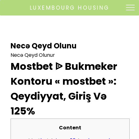
LUXEMBOURG HOUSING
Necə Qeyd Olunu
Necə Qeyd Olunur
Mostbet ᐉ Bukmeker
Kontoru « mostbet »:
Qeydiyyat, Giriş Və
125%
Content