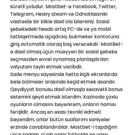
sürətli yoludur. Mostbet-ə Facebook, Twitter,
Telegram, Heavy steam və Odnoklassniki
vasitəsilə bir kliklə daxil ola bilərsiniz. Sosial
şəbəkədəki hesab artıq PC-də və ya mobil
tətbiqetmədə açıqdırsa, bukmeker kontoruna
giriş avtomatik olaraq baş verəcəkdir. MostBet-
ə daxil olmaq üçün müəyyən bir sosial şəbəkə
seçməzdən əvvəl oynamaq planlaşdırılan
valyutanı təyin etmək vacibdir.
Sadə menyu sayəsində hətta kiçik ekranlarda
belə bölmələr arasında keçid etmək asandır.
Qeydiyyat bonusu daxil olmaqla səxavətli bonus
sistemini qeyd etmək istərdim. Kazinoda çoxlu
oyunların olmasını bəyənirəm, onların hamısı
fərqlidir. Ancaq ən əsası texniki xidməti
bəyəndim, onlar bütün suallarımı saniyələr
ərzində cavablandırdılar. Mostbet-i tapdığım
üçün şadam, çünki onlar futbolda ən yaxşı