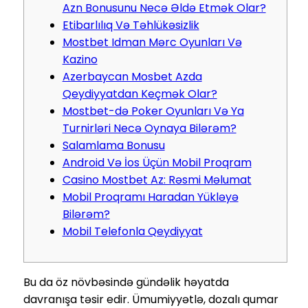
Azn Bonusunu Necə Əldə Etmək Olar?
Etibarlılıq Və Təhlükəsizlik
Mostbet Idman Mərc Oyunları Və
Kazino
Azerbaycan Mosbet Azda
Qeydiyyatdan Keçmək Olar?
Mostbet-də Poker Oyunları Və Ya
Turnirləri Necə Oynaya Bilərəm?
Salamlama Bonusu
Android Və İos Üçün Mobil Proqram
Casino Mostbet Az: Rəsmi Məlumat
Mobil Proqramı Haradan Yükləyə
Bilərəm?
Mobil Telefonla Qeydiyyat
Bu da öz növbəsində gündəlik həyatda
davranışa təsir edir. Ümumiyyətlə, dozalı qumar