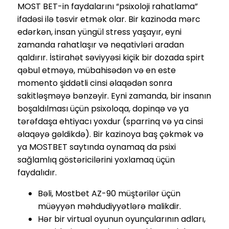
MOST BET-in faydalarını “psixoloji rahatlama”
ifadəsi ilə təsvir etmək olar. Bir kazinoda mərc
edərkən, insan yüngül stress yaşayır, eyni
zamanda rahatlaşır və neqativləri aradan
qaldırır. İstirahət səviyyəsi kiçik bir dozada spirt
qəbul etməyə, mübahisədən və en este
momento şiddətli cinsi əlaqədən sonra
sakitləşməyə bənzəyir. Eyni zamanda, bir insanın
boşaldılması üçün psixoloqa, dopinqə və ya
tərəfdaşa ehtiyacı yoxdur (sparrinq və ya cinsi
əlaqəyə gəldikdə). Bir kazinoya baş çəkmək və
ya MOSTBET saytında oynamaq da psixi
sağlamlıq göstəricilərini yoxlamaq üçün
faydalıdır.
Bəli, Mostbet AZ-90 müştərilər üçün
müəyyən məhdudiyyətlərə malikdir.
Hər bir virtual oyunun oyunçularının adları,