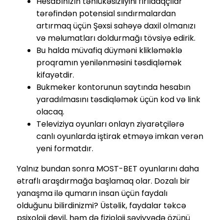
Hesabınızın təhlükəsizliyini fırıldaqçılar
tərəfindən potensial sındırmalardan
artırmaq üçün Şəxsi sahəyə daxil olmanızı
və məlumatları doldurmağı tövsiyə edirik.
Bu halda müvafiq düyməni klikləməklə
proqramın yenilənməsini təsdiqləmək
kifayətdir.
Bukmeker kontorunun saytında hesabın
yaradılmasını təsdiqləmək üçün kod və link
olacaq.
Televiziya oyunları onlayn ziyarətçilərə
canlı oyunlarda iştirak etməyə imkan verən
yeni formatdır.
Yalnız bundan sonra MOST-BET oyunlarını daha
ətraflı araşdırmağa başlamaq olar. Dozalı bir
yanaşma ilə qumarın insan üçün faydalı
olduğunu bilirdinizmi? Üstəlik, faydalar təkcə
psixoloji deyil, həm də fizioloji səviyyədə özünü