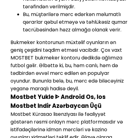
tərəfindən verilmişdir.
Bu, müştərilərə mərc edərkən məlumatlı
qərarlar qəbul etməyə və təhlükəsiz qumar
təcrübəsindən həzz almağa olanak verir.
Bukmeker kontorunun müxtəlif oyunların ən
geniş çeşidini təqdim etməsi vacibdir. Çox vaxt
MOSTBET bukmeker kontoru dedikdə ağlımıza
futbol gəlir. Əlbəttə ki, bu, həm canlı, həm də
tədbirdən əvvəl mərc edilən ən populyar
oyundur. Bununla belə, bu, mərc edə biləcəyiniz
yeganə maraqlı hadisə deyil.
Mostbet Yukle ᐈ Android Os, Ios
Mostbet Indir Azərbaycan Üçü
Mostbet Kürasao lisenziyası ilə fəaliyyət
göstərən rəsmi onlayn mərc platformasıdır və
istifadəçilərinə idman mərcləri və kazino
oyunları xidmətləri təklif edir. Əlavə olaraq,