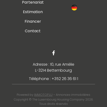
Partenariat
Estimation
Financer
Contact
Adresse : 10, rue Amélie
L-3214 Bettembourg
Téléphone : +352 26 36 61 1
IMMOTOP.LU
Powered by
– Annonces immobilières
Copyright © The Luxembourg Housing Company 2026.
Tous droits réservés