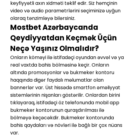
keyfiyyətli axın xidməti təklif edir. Siz həmçinin
video və audio parametrlərini seçiminizə uyğun
olaraq tənzimləyə bilərsiniz.
Mostbet Azərbaycanda
Qeydiyyatdan Keçmək Üçün
Neçə Yaşınız Olmalıdır?
Onların köməyi ilə istifadəçi oyundan əvvəl və ya
real vaxtda bahis bölməsinə keçir. Onların
altında promosyonlar və bukmeker kontoru
haqqında digər faydalı məlumatlar olan
bannerlər var. Üst hissədə smartfon əməliyyat
sistemlərinin nişanları göstərilir. Onlardan birini
tıklayaraq, istifadəçi öz telefonunda mobil app
bukmeker kontorunun quraşdırılması ilə
bölməyə keçəcəkdir. Bukmeker kontorunda
bahis qaydaları və növləri ilə bağlı bir çox nüans
var.