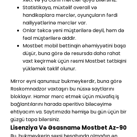
Statistikaya, müxtəlif overall və
handikaplara mərclər, oyunçuların fərdi
nailiyyətlərinə mərclər var.
Onlar təkcə yeni müştərilərə deyil, həm də
fəal müştərilərə aiddir.
Mostbet mobil bettinqin əhəmiyyətini başa
düşür, buna görə də resursda daha rahat
vaxt keçirmək üçün rəsmi Mostbet tətbiqini
yükləmək təklif olunur.
Mirror eyni qanunsuz bukmeykerdir, buna görə
Roskomnadzor vaxtaşırı bu nüsxə saytlarını
bloklayır. Hamar mərc etmək üçün müvafiq iş
bağlantılarını harada aperitivo biləcəyimə
ehtiyacım va. Saytımızda həmişə bu gün üçün bir
güzgü tapa bilərsiniz.
Lisenziya Və Əsasnamə Mostbet Az-90
Bu, bukmeykerin şəxsi hesabında olmağın ən