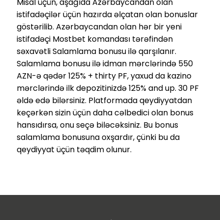
Misal üçün, aşağıda Azərbaycandan olan
istifadəçilər üçün hazırda əlçatan olan bonuslar
göstərilib. Azərbaycandan olan hər bir yeni
istifadəçi Mostbet komandası tərəfindən
səxavətli Salamlama bonusu ilə qarşılanır.
Salamlama bonusu ilə idman mərclərində 550
AZN-ə qədər 125% + thirty PF, yaxud da kazino
mərclərində ilk depozitinizdə 125% and up. 30 PF
əldə edə bilərsiniz. Platformada qeydiyyatdan
keçərkən sizin üçün daha cəlbedici olan bonus
hansıdırsa, onu seçə biləcəksiniz. Bu bonus
salamlama bonusuna oxşardır, çünki bu da
qeydiyyat üçün təqdim olunur.