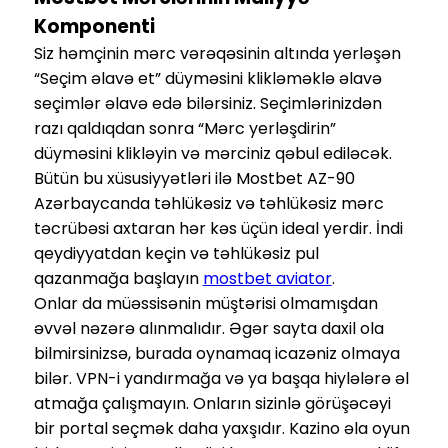
Komponenti
Siz həmçinin mərc vərəqəsinin altında yerləşən
“Seçim əlavə et” düyməsini klikləməklə əlavə
seçimlər əlavə edə bilərsiniz. Seçimlərinizdən
razı qaldıqdan sonra “Mərc yerləşdirin”
düyməsini klikləyin və mərciniz qəbul ediləcək.
Bütün bu xüsusiyyətləri ilə Mostbet AZ-90
Azərbaycanda təhlükəsiz və təhlükəsiz mərc
təcrübəsi axtaran hər kəs üçün ideal yerdir. İndi
qeydiyyatdan keçin və təhlükəsiz pul
qazanmağa başlayın
mostbet aviator
.
Onlar da müəssisənin müştərisi olmamışdan
əvvəl nəzərə alınmalıdır. Əgər sayta daxil ola
bilmirsinizsə, burada oynamaq icazəniz olmaya
bilər. VPN-i yandırmağa və ya başqa hiylələrə əl
atmağa çalışmayın. Onların sizinlə görüşəcəyi
bir portal seçmək daha yaxşıdır. Kazino əla oyun