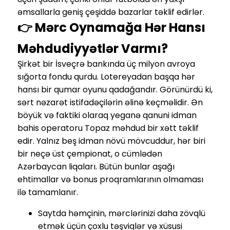
əmsallarla geniş çeşiddə bazarlar təklif edirlər.
👉 Mərc Oynamağa Hər Hansı
Məhdudiyyətlər Varmı?
Şirkət bir İsveçrə bankında üç milyon avroya
sığorta fondu qurdu. Lotereyadan başqa hər
hansı bir qumar oyunu qadağandır. Görünürdü ki,
sərt nəzarət istifadəçilərin əlinə keçməlidir. Ən
böyük və faktiki olaraq yeganə qanuni idman
bahis operatoru Topaz məhdud bir xətt təklif
edir. Yalnız beş idman növü mövcuddur, hər biri
bir neçə üst çempionat, o cümlədən
Azərbaycan liqaları. Bütün bunlar aşağı
ehtimallar və bonus proqramlarının olmaması
ilə tamamlanır.
Saytda həmçinin, mərclərinizi daha zövqlü
etmək üçün çoxlu təşviqlər və xüsusi