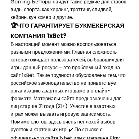
Gaming. Бетторы найдут такие редкие для ставок
виды спорта, как херлинг, троттинг, спидвей,
кейрин, кун кхмер и другие.
🏆ЧТО ГАРАНТИРУЕТ БУКМЕКЕРСКАЯ
КОМПАНИЯ 1xBet?
В настоящий момент можно воспользоваться
разными предложениями. Главная сложность,
которая ожидает пользователей, выбравших для
игры данный ресурс – это проблемный вход на
сайт 1xBet. Такие трудности обусловлены тем, что
российское законодательство не приветствует
организацию азартных игр даже в онлайн-
формате. Материалы сайта предназначены для
лиц старше 21 года (21+). Участие в азартных
играх может вызвать игровую зависимость.
Помимо слотов, здесь очень неплохой выбор
рулеток и карточных игр. ✔️ По ссылке с
официального сайта 1xbet или с магазина Play