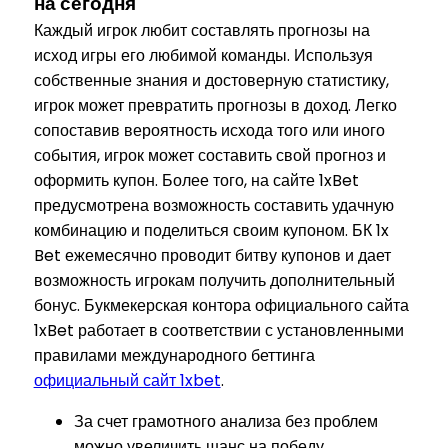
на сегодня
Каждый игрок любит составлять прогнозы на
исход игры его любимой команды. Используя
собственные знания и достоверную статистику,
игрок может превратить прогнозы в доход. Легко
сопоставив вероятность исхода того или иного
события, игрок может составить свой прогноз и
оформить купон. Более того, на сайте 1xBet
предусмотрена возможность составить удачную
комбинацию и поделиться своим купоном. БК 1x
Bet ежемесячно проводит битву купонов и дает
возможность игрокам получить дополнительный
бонус. Букмекерская контора официального сайта
1xBet работает в соответствии с установленными
правилами международного беттинга
официальный сайт 1xbet
.
За счет грамотного анализа без проблем
можно увеличить шанс на победу.