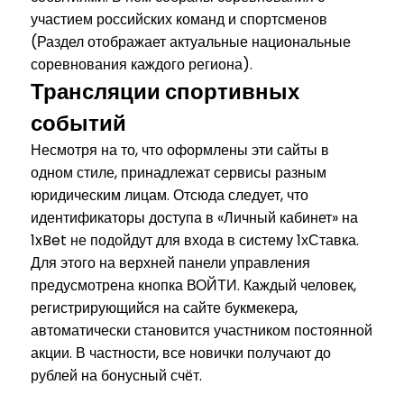
участием российских команд и спортсменов
(Раздел отображает актуальные национальные
соревнования каждого региона).
Трансляции спортивных
событий
Несмотря на то, что оформлены эти сайты в
одном стиле, принадлежат сервисы разным
юридическим лицам. Отсюда следует, что
идентификаторы доступа в «Личный кабинет» на
1xBet не подойдут для входа в систему 1хСтавка.
Для этого на верхней панели управления
предусмотрена кнопка ВОЙТИ. Каждый человек,
регистрирующийся на сайте букмекера,
автоматически становится участником постоянной
акции. В частности, все новички получают до
рублей на бонусный счёт.