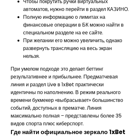
Чтобы покрутить ручки виртуальных
автоматов, нужно перейти в раздел КАЗИНО.
Полную информацию о лимитах на
финансовые операции в БК можно найти в
специальном разделе на ее сайте.
При желании его можно увеличить, однако
развернуть трансляцию на весь экран
нельзя.
При умелом подходе это делает беттинг
результативнее и прибыльнее. Предматчевая
линия и раздел Live в 1xBet практически
идентичны по наполнению. В режим реального
времени букмекер «выбрасывает» большинство
событий, доступных в прематче. Линия
максимально полная – представлены более 35
видов спорта плюс киберспорт.
Где найти официальное зеркало 1xBet