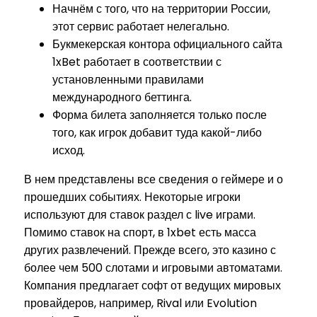
Начнём с того, что на территории России,
этот сервис работает нелегально.
Букмекерская контора официального сайта
1xBet работает в соответствии с
установленными правилами
международного беттинга.
Форма билета заполняется только после
того, как игрок добавит туда какой-либо
исход.
В нем представлены все сведения о геймере и о
прошедших событиях. Некоторые игроки
используют для ставок раздел с live играми.
Помимо ставок на спорт, в 1xbet есть масса
других развлечений. Прежде всего, это казино с
более чем 500 слотами и игровыми автоматами.
Компания предлагает софт от ведущих мировых
провайдеров, например, Rival или Evolution