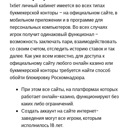
1хбет личный кабинет имеется во всех типах
букмекерской конторы – на официальном сайте, в
мобильном приложении и в программе для
персональных компьютеров. Во всех случаях
игрок получит одинаковый функционал –
возможность заключать пари, взаимодействовать
со своим счетом, отследить историю ставок и так
далее. Как уже всем известно, для доступа к
официальному сайту любого онлайн казино или
букмекерской конторы требуется найти способ
обойти блокировку Роскомнадзора.
При этом все сайты, на платформах которых
работает онлайн-казино, функционируют без
каких либо ограничений.
Создать аккаунт на сайте интернет-
заведения могут все игроки, которым
исполнилось 18 лет.