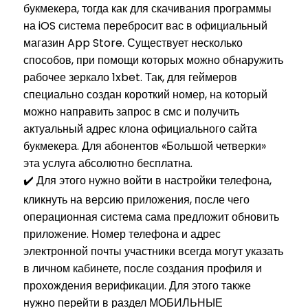
букмекера, тогда как для скачивания программы
на iOS система перебросит вас в официальный
магазин App Store. Существует несколько
способов, при помощи которых можно обнаружить
рабочее зеркало 1xbet. Так, для геймеров
специально создан короткий номер, на который
можно направить запрос в смс и получить
актуальный адрес клона официального сайта
букмекера. Для абонентов «Большой четверки»
эта услуга абсолютно бесплатна.
✔️ Для этого нужно войти в настройки телефона,
кликнуть на версию приложения, после чего
операционная система сама предложит обновить
приложение. Номер телефона и адрес
электронной почты участники всегда могут указать
в личном кабинете, после создания профиля и
прохождения верификации. Для этого также
нужно перейти в раздел МОБИЛЬНЫЕ