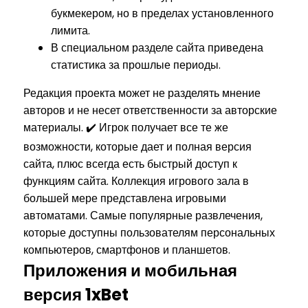
букмекером, но в пределах установленного
лимита.
В специальном разделе сайта приведена
статистика за прошлые периоды.
Редакция проекта может не разделять мнение
авторов и не несет ответственности за авторские
материалы. ✔️ Игрок получает все те же
возможности, которые дает и полная версия
сайта, плюс всегда есть быстрый доступ к
функциям сайта. Коллекция игрового зала в
большей мере представлена игровыми
автоматами. Самые популярные развлечения,
которые доступны пользователям персональных
компьютеров, смартфонов и планшетов.
Приложения и мобильная
версия 1xBet