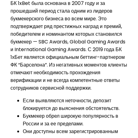
БК 1xBet была основана в 2007 году и за
прошедший период стала одним из лидеров
букмекерского бизнеса во всем мире. Это
подтверждает ряд престижных наград и премий,
победителем и номинантом которых становился
букмекер — SBC Awards, Global Gaming Awards
и International Gaming Awards. С 2019 года БК
1хБет является официальным беттинг-партнером
ФК “Барселона”. Из негативных моментов клиенты
отмечают необходимость прохождения
верификации и не всегда компетентные ответы
сотрудников сервисной поддержки.
Если выявляются неточности, депозит
блокируется до выяснения обстоятельств.
Букмекер обрел широкую популярность в
России и за ее пределами.
Они доступны всем зарегистрированным