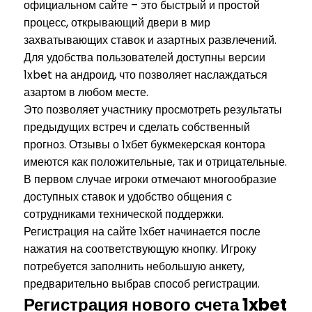
официальном сайте – это быстрый и простой
процесс, открывающий двери в мир
захватывающих ставок и азартных развлечений.
Для удобства пользователей доступны версии
1xbet на андроид, что позволяет наслаждаться
азартом в любом месте.
Это позволяет участнику просмотреть результаты
предыдущих встреч и сделать собственный
прогноз. Отзывы о 1хбет букмекерская контора
имеются как положительные, так и отрицательные.
В первом случае игроки отмечают многообразие
доступных ставок и удобство общения с
сотрудниками технической поддержки.
Регистрация на сайте 1хбет начинается после
нажатия на соответствующую кнопку. Игроку
потребуется заполнить небольшую анкету,
предварительно выбрав способ регистрации.
Регистрация нового счета 1xbet