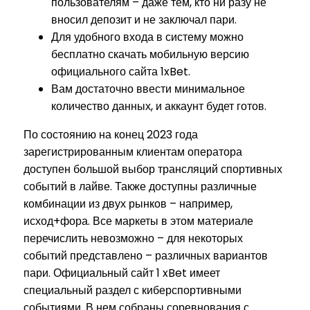
пользователям – даже тем, кто ни разу не
вносил депозит и не заключал пари.
Для удобного входа в систему можно
бесплатно скачать мобильную версию
официального сайта 1xBet.
Вам достаточно ввести минимальное
количество данных, и аккаунт будет готов.
По состоянию на конец 2023 года
зарегистрированным клиентам оператора
доступен большой выбор трансляций спортивных
событий в лайве. Также доступны различные
комбинации из двух рынков – например,
исход+фора. Все маркеты в этом материале
перечислить невозможно – для некоторых
событий представлено – различных вариантов
пари. Официальный сайт 1 xBet имеет
специальный раздел с киберспортивными
событиями. В нем собраны соревнования с