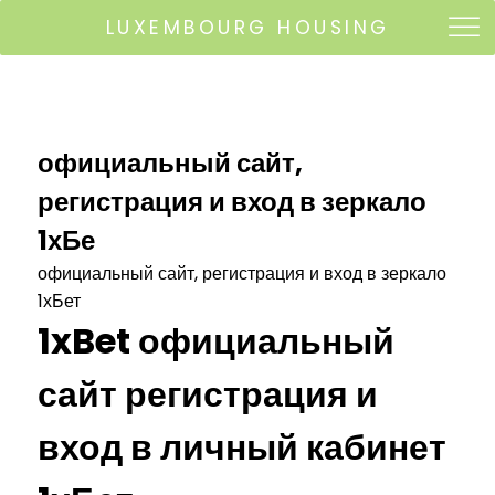
LUXEMBOURG HOUSING
официальный сайт,
регистрация и вход в зеркало
1хБе
официальный сайт, регистрация и вход в зеркало
1хБет
1xBet официальный
сайт регистрация и
вход в личный кабинет