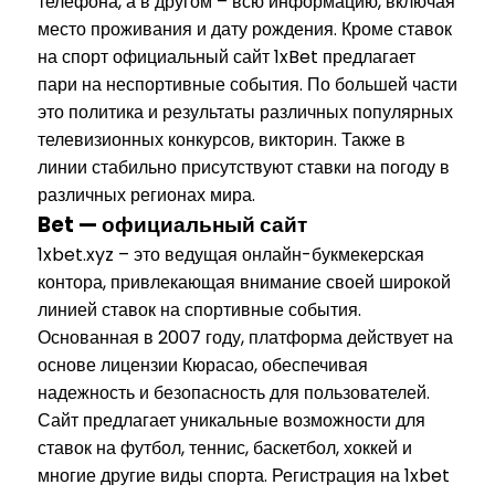
телефона, а в другом – всю информацию, включая
место проживания и дату рождения. Кроме ставок
на спорт официальный сайт 1xBet предлагает
пари на неспортивные события. По большей части
это политика и результаты различных популярных
телевизионных конкурсов, викторин. Также в
линии стабильно присутствуют ставки на погоду в
различных регионах мира.
Bet — официальный сайт
1xbet.xyz – это ведущая онлайн-букмекерская
контора, привлекающая внимание своей широкой
линией ставок на спортивные события.
Основанная в 2007 году, платформа действует на
основе лицензии Кюрасао, обеспечивая
надежность и безопасность для пользователей.
Сайт предлагает уникальные возможности для
ставок на футбол, теннис, баскетбол, хоккей и
многие другие виды спорта. Регистрация на 1xbet