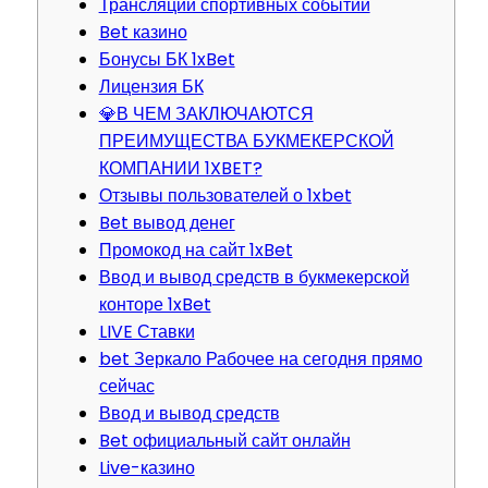
Трансляции спортивных событий
Bet казино
Бонусы БК 1xBet
Лицензия БК
💎В ЧЕМ ЗАКЛЮЧАЮТСЯ
ПРЕИМУЩЕСТВА БУКМЕКЕРСКОЙ
КОМПАНИИ 1XBET?
Отзывы пользователей о 1xbet
Bet вывод денег
Промокод на сайт 1xBet
Ввод и вывод средств в букмекерской
конторе 1xBet
LIVE Ставки
bet Зеркало Рабочее на сегодня прямо
сейчас
Ввод и вывод средств
Bet официальный сайт онлайн
Live-казино