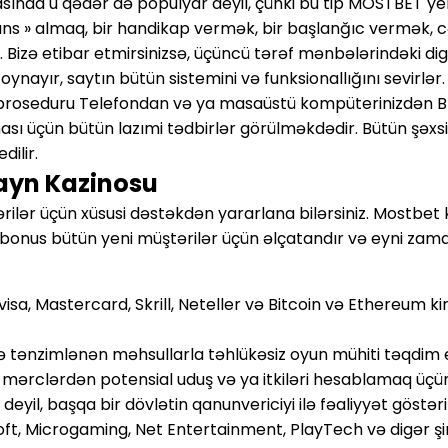
rasında u qədər də populyar deyil, çünki bu tip MOSTBET y
şans » almaq, bir handikap vermək, bir başlanğıc vermək, 
Bizə etibar etmirsinizsə, üçüncü tərəf mənbələrindəki digər
 oynayır, saytın bütün sistemini və funksionallığını sevirlər.
ı proseduru Telefondan və ya masaüstü kompüterinizdən BŞ-n
ası üçün bütün lazımi tədbirlər görülməkdədir. Bütün şəxs
ilir.
ayn Kazinosu
tərilər üçün xüsusi dəstəkdən yararlana bilərsiniz. Mostbet
 bonus bütün yeni müştərilər üçün əlçatandır və eyni zama
visa, Mastercard, Skrill, Neteller və Bitcoin və Ethereum 
 və tənzimlənən məhsullarla təhlükəsiz oyun mühiti təqdim e
mərclərdən potensial uduş və ya itkiləri hesablamaq üçün 
yil, başqa bir dövlətin qanunvericiyi ilə fəaliyyət göstəri
t, Microgaming, Net Entertainment, PlayTech və digər şir