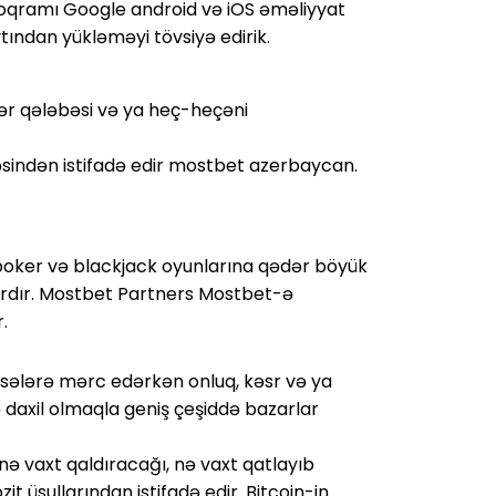
 proqramı Google android və iOS əməliyyat
ından yükləməyi tövsiyə edirik.
fər qələbəsi və ya heç-heçəni
məsindən istifadə edir mostbet azerbaycan.
ş poker və blackjack oyunlarına qədər böyük
ırdır. Mostbet Partners Mostbet-ə
.
isələrə mərc edərkən onluq, kəsr və ya
daxil olmaqla geniş çeşiddə bazarlar
nə vaxt qaldıracağı, nə vaxt qatlayıb
 üsullarından istifadə edir. Bitcoin-in