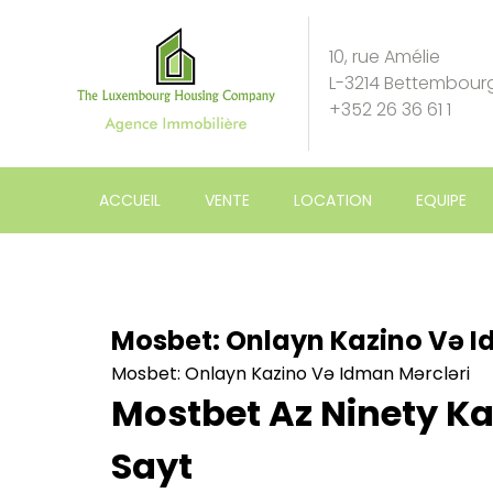
10, rue Amélie
L-3214 Bettembour
+352 26 36 61 1
ACCUEIL
VENTE
LOCATION
EQUIPE
Mosbet: Onlayn Kazino Və I
Mosbet: Onlayn Kazino Və Idman Mərcləri
Mostbet Az Ninety K
Sayt