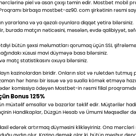
n mərclərinə piel və asan çıxışı təmin edir. Mostbet mobil
 Proqramı birbaşa mostbet-az90. com şirkətinin rəsmi sayt
ararlana və ya qəzalı oyunlara diqqət yetirə bilərsiniz.
ir, burada matçın nəticəsini, məsələn, evdə qalibiyyət, sə
l etdiyi bütün şəxsi məlumatları qorumaq üçün SSL şifrələ
ğındakı xüsusi mavi düyməyə basa bilərsiniz.
ə matç statistikasını oxuya bilərsiniz.
ayn kazinolardan biridir. Onların slot və ruletdən tutmu
 zaman hər hansı bir issue və ya sualla kömək etməyə haz
ədər komissiya ödəyən Mostbet-in rəsmi filial proqramıdır
Üçün Bonus 125%
müxtəlif əmsallar və bazarlar təklif edir. Müştərilər had
əmçinin Handikaplar, Düzgün Hesab və Ümumi Məqsədlər də 
xil edərək artırmaq düyməsini klikləyiriniz. Ona mərcləri 
uğu aydın olur. Kazino demək olar ki, bütün məşhur depozit