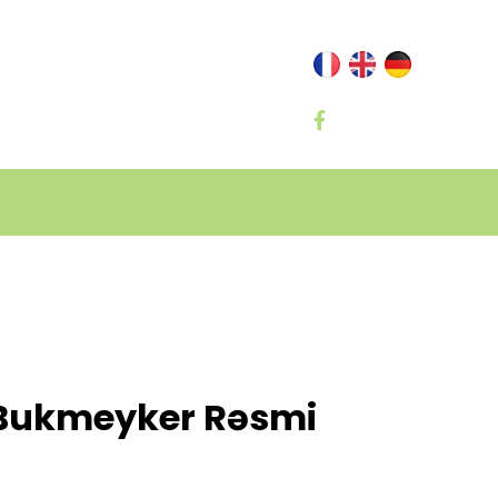
 Bukmeyker Rəsmi