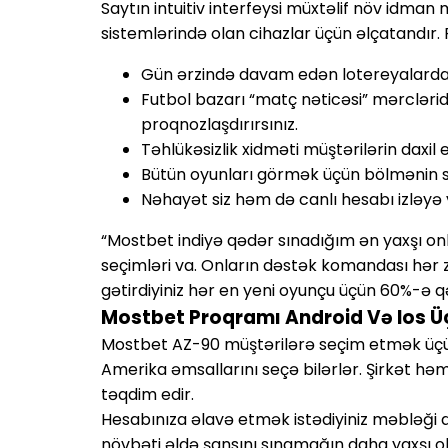
Saytın intuitiv interfeysi müxtəlif növ idma
sistemlərində olan cihazlar üçün əlçatandır.
Gün ərzində davam edən lotereyalardan y
Futbol bazarı “matç nəticəsi” mərclərid
proqnozlaşdırırsınız.
Təhlükəsizlik xidməti müştərilərin daxi
Bütün oyunları görmək üçün bölmənin sa
Nəhayət siz həm də canlı hesabı izləyə v
“Mostbet indiyə qədər sınadığım ən yaxşı onl
seçimləri va. Onların dəstək komandası hər
gətirdiyiniz hər en yeni oyunçu üçün 60%-ə q
Mostbet Proqramı Android Və Ios 
Mostbet AZ-90 müştərilərə seçim etmək üçün 
Amerika əmsallarını seçə bilərlər. Şirkət h
təqdim edir.
Hesabınıza əlavə etmək istədiyiniz məbləği da
növbəti əldə şansını sınamağın daha yaxşı old