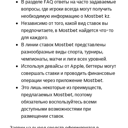
В разделе FAQ ответы на часто задаваемые
вопросы, где игроки всегда могут получить
необходимую информацию о Mostbet kz.
Независимо от того, какой вид ставок вы
предпочитаете, в Mostbet найдется что-то
для каждого.
В линии ставок Mostbet представлены
разнообразные виды спорта, турниры,
чемпионаты, матчи и лиги всех уровней.
Используя девайсы от Apple, беттеры могут
совершать ставки и проводить финансовые
операции через приложение Mostbet.
Это лишь некоторые из преимуществ,
предлагаемых Mostbet, поэтому
обязательно воспользуйтесь всеми
доступными возможностями при
размещении ставок.
Заявки на вывод средств оформляются в