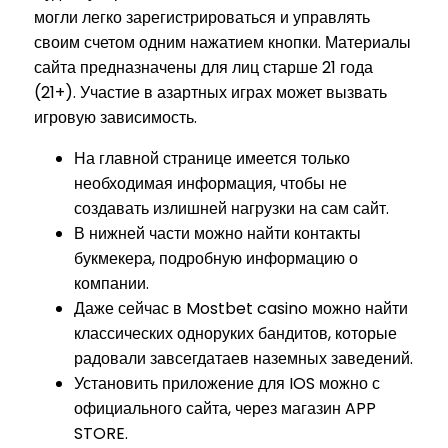
могли легко зарегистрироваться и управлять
своим счетом одним нажатием кнопки. Материалы
сайта предназначены для лиц старше 21 года
(21+). Участие в азартных играх может вызвать
игровую зависимость.
На главной странице имеется только
необходимая информация, чтобы не
создавать излишней нагрузки на сам сайт.
В нижней части можно найти контакты
букмекера, подробную информацию о
компании.
Даже сейчас в Mostbet casino можно найти
классических одноруких бандитов, которые
радовали завсегдатаев наземных заведений.
Установить приложение для IOS можно с
официального сайта, через магазин APP
STORE.