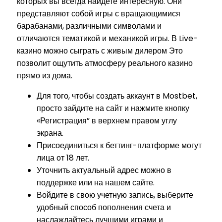
которых вы всегда найдете интересную. Они
представляют собой игры с вращающимися
барабанами, различными символами и
отличаются тематикой и механикой игры. В Live-
казино можно сыграть с живым дилером Это
позволит ощутить атмосферу реального казино
прямо из дома.
Для того, чтобы создать аккаунт в Mostbet,
просто зайдите на сайт и нажмите кнопку
«Регистрация” в верхнем правом углу
экрана.
Присоединиться к беттинг-платформе могут
лица от 18 лет.
Уточнить актуальный адрес можно в
поддержке или на нашем сайте.
Войдите в свою учетную запись, выберите
удобный способ пополнения счета и
наслаждайтесь лучшими играми и