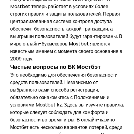
Mostbet теперь работает в условиях более
строгих правил и защиты пользователей. Первая
централизованная система контроля доступа
обеспечит безопасность каждой транзакции, а
выигрыши пользователей будут гарантированы. В
мире онлайн-букмекеров Mostbet является
известным именем с момента своего основания в
2009 году.
Частые вопросы по БК Мостбэт
Это необходимо для обеспечения безопасности
средств пользователей. Независимо от
выбранного вами способа регистрации,
обязательно ознакомьтесь с Положениями и
условиями Mostbet kz. Здесь вы изучите правила,
которые следует соблюдать для комфорта и
безопасности во время игры. В онлайн-казино
Мостбет есть несколько вариантов лотерей, среди