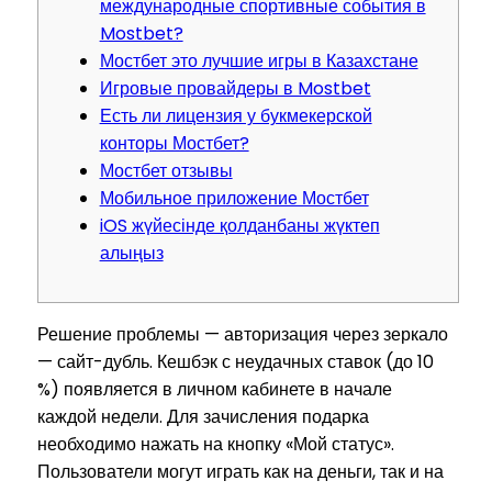
международные спортивные события в
Mostbet?
Мостбет это лучшие игры в Казахстане
Игровые провайдеры в Mostbet
Есть ли лицензия у букмекерской
конторы Мостбет?
Мостбет отзывы
Мобильное приложение Мостбет
iOS жүйесінде қолданбаны жүктеп
алыңыз
Решение проблемы — авторизация через зеркало
— сайт-дубль. Кешбэк с неудачных ставок (до 10
%) появляется в личном кабинете в начале
каждой недели. Для зачисления подарка
необходимо нажать на кнопку «Мой статус».
Пользователи могут играть как на деньги, так и на