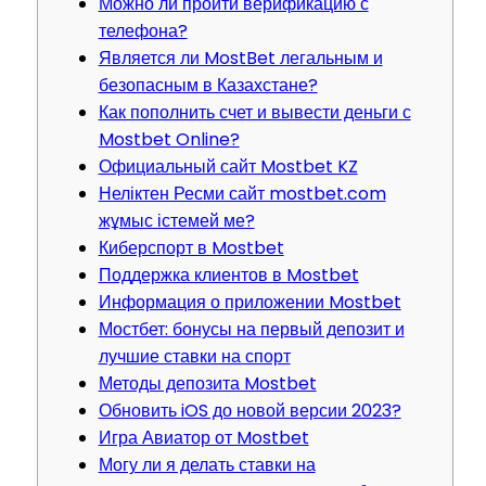
Можно ли пройти верификацию с
телефона?
Является ли MostBet легальным и
безопасным в Казахстане?
Как пополнить счет и вывести деньги с
Mostbet Online?
Официальный сайт Mostbet KZ
Неліктен Ресми сайт mostbet.com
жұмыс істемей ме?
Киберспорт в Mostbet
Поддержка клиентов в Mostbet
Информация о приложении Mostbet
Мостбет: бонусы на первый депозит и
лучшие ставки на спорт
Методы депозита Mostbet
Обновить iOS до новой версии 2023?
Игра Авиатор от Mostbet
Могу ли я делать ставки на