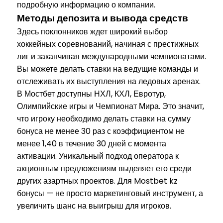
подробную информацию о компании.
Методы депозита и вывода средств
Здесь поклонников ждет широкий выбор
хоккейных соревнований, начиная с престижных
лиг и заканчивая международными чемпионатами.
Вы можете делать ставки на ведущие команды и
отслеживать их выступления на ледовых аренах.
В Мостбет доступны НХЛ, КХЛ, Евротур,
Олимпийские игры и Чемпионат Мира. Это значит,
что игроку необходимо делать ставки на сумму
бонуса не менее 30 раз с коэффициентом не
менее 1,40 в течение 30 дней с момента
активации. Уникальный подход оператора к
акционным предложениям выделяет его среди
других азартных проектов. Для Mostbet kz
бонусы — не просто маркетинговый инструмент, а
увеличить шанс на выигрыш для игроков.