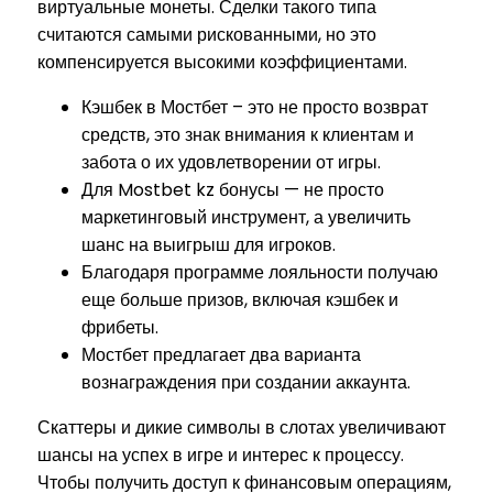
виртуальные монеты. Сделки такого типа
считаются самыми рискованными, но это
компенсируется высокими коэффициентами.
Кэшбек в Мостбет – это не просто возврат
средств, это знак внимания к клиентам и
забота о их удовлетворении от игры.
Для Mostbet kz бонусы — не просто
маркетинговый инструмент, а увеличить
шанс на выигрыш для игроков.
Благодаря программе лояльности получаю
еще больше призов, включая кэшбек и
фрибеты.
Мостбет предлагает два варианта
вознаграждения при создании аккаунта.
Скаттеры и дикие символы в слотах увеличивают
шансы на успех в игре и интерес к процессу.
Чтобы получить доступ к финансовым операциям,