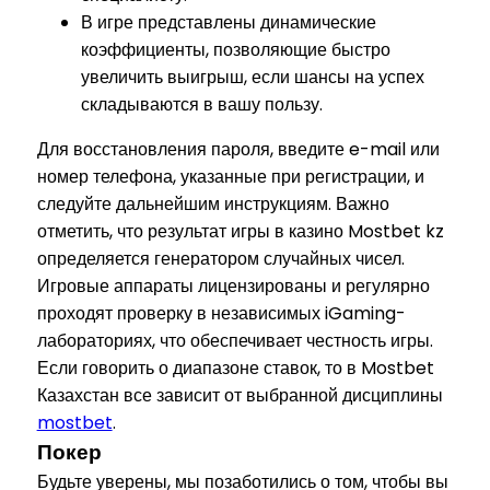
В игре представлены динамические
коэффициенты, позволяющие быстро
увеличить выигрыш, если шансы на успех
складываются в вашу пользу.
Для восстановления пароля, введите e-mail или
номер телефона, указанные при регистрации, и
следуйте дальнейшим инструкциям. Важно
отметить, что результат игры в казино Mostbet kz
определяется генератором случайных чисел.
Игровые аппараты лицензированы и регулярно
проходят проверку в независимых iGaming-
лабораториях, что обеспечивает честность игры.
Если говорить о диапазоне ставок, то в Mostbet
Казахстан все зависит от выбранной дисциплины
mostbet
.
Покер
Будьте уверены, мы позаботились о том, чтобы вы