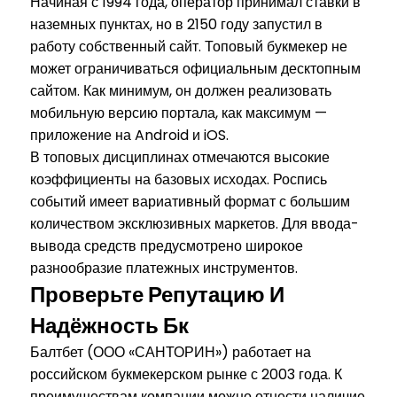
Начиная с 1994 года, оператор принимал ставки в
наземных пунктах, но в 2150 году запустил в
работу собственный сайт. Топовый букмекер не
может ограничиваться официальным десктопным
сайтом. Как минимум, он должен реализовать
мобильную версию портала, как максимум —
приложение на Android и iOS.
В топовых дисциплинах отмечаются высокие
коэффициенты на базовых исходах. Роспись
событий имеет вариативный формат с большим
количеством эксклюзивных маркетов. Для ввода-
вывода средств предусмотрено широкое
разнообразие платежных инструментов.
Проверьте Репутацию И
Надёжность Бк
Балтбет (ООО «САНТОРИН») работает на
российском букмекерском рынке с 2003 года. К
преимуществам компании можно отнести наличие