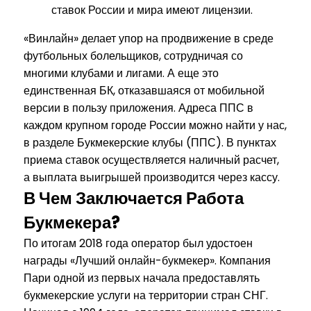
ставок России и мира имеют лицензии.
«Винлайн» делает упор на продвижение в среде
футбольных болельщиков, сотрудничая со
многими клубами и лигами. А еще это
единственная БК, отказавшаяся от мобильной
версии в пользу приложения. Адреса ППС в
каждом крупном городе России можно найти у нас,
в разделе Букмекерские клубы (ППС). В пунктах
приема ставок осуществляется наличный расчет,
а выплата выигрышей производится через кассу.
В Чем Заключается Работа
Букмекера?
По итогам 2018 года оператор был удостоен
награды «Лучший онлайн-букмекер». Компания
Пари одной из первых начала предоставлять
букмекерские услуги на территории стран СНГ.