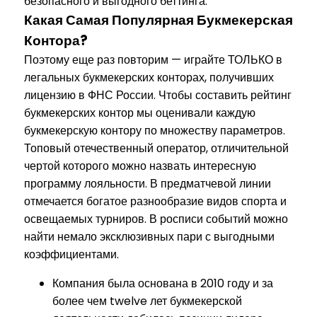
безопасного и выгодного беттинга.
Какая Самая Популярная Букмекерская
Контора?
Поэтому еще раз повторим — играйте ТОЛЬКО в
легальных букмекерских конторах, получивших
лицензию в ФНС России. Чтобы составить рейтинг
букмекерских контор мы оценивали каждую
букмекерскую контору по множеству параметров.
Топовый отечественный оператор, отличительной
чертой которого можно назвать интересную
программу лояльности. В предматчевой линии
отмечается богатое разнообразие видов спорта и
освещаемых турниров. В росписи событий можно
найти немало эксклюзивных пари с выгодными
коэффициентами.
Компания была основана в 2010 году и за
более чем twelve лет букмекерской