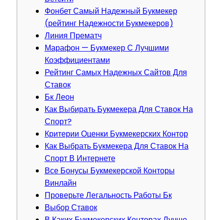
Фонбет Самый Надежный Букмекер
(рейтинг Надежности Букмекеров)
Линия Прематч
Марафон — Букмекер С Лучшими
Коэффициентами
Рейтинг Самых Надежных Сайтов Для
Ставок
Бк Леон
Как Выбирать Букмекера Для Ставок На
Спорт?
Критерии Оценки Букмекерских Контор
Как Выбрать Букмекера Для Ставок На
Спорт В Интернете
Все Бонусы Букмекерской Конторы
Винлайн
Проверьте Легальность Работы Бк
Выбор Ставок
В Каких Букмекерских Конторах Лучше