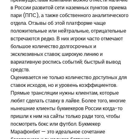
в России развитой сети наземных пунктов приема
пари (ППС), а также собственного аналитического
отдела. Отзывы об этой платформе чаще
положительные или нейтральные, отрицательные
встречаются редко. В них игроки часто отмечают
большое количество долгосрочных и
эксклюзивных ставок; широкую линию и
вариативную роспись событий; быстрый вывод
средств.
Оценивается не только количество доступных для
ставок исходов, но и уровень коэффициентов.
Прямые трансляции нужны клиентам, которые
любят сделать ставку в лайве. Более того, многие
нынешние клиенты букмекеров России когда-то
пришли к ним на сайты только ради того, чтобы
посмотреть бокс или футбол. Букмекер
Марафонбет — это идеальное сочетание