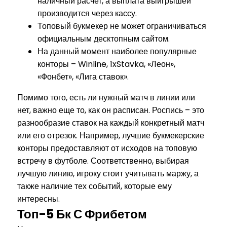
наличный расчет, а выплата выигрышей
производится через кассу.
Топовый букмекер не может ограничиваться
официальным десктопным сайтом.
На данный момент наиболее популярные
конторы – Winline, 1xStavka, «Леон»,
«Фонбет», «Лига ставок».
Помимо того, есть ли нужный матч в линии или
нет, важно еще то, как он расписан. Роспись – это
разнообразие ставок на каждый конкретный матч
или его отрезок. Например, лучшие букмекерские
конторы предоставляют от исходов на топовую
встречу в футболе. Соответственно, выбирая
лучшую линию, игроку стоит учитывать маржу, а
также наличие тех событий, которые ему
интересны.
Топ-5 Бк С Фрибетом