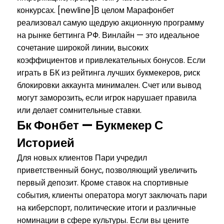
конкурсах. [newline]В целом Марафонбет
реализовал самую щедрую акционную программу
на рынке беттинга РФ. Винлайн — это идеальное
сочетание широкой линии, высоких
коэффициентов и привлекательных бонусов. Если
играть в БК из рейтинга лучших букмекеров, риск
блокировки аккаунта минимален. Счет или вывод
могут заморозить, если игрок нарушает правила
или делает сомнительные ставки.
Бк Фонбет — Букмекер С
Историей
Для новых клиентов Пари учредил
приветственный бонус, позволяющий увеличить
первый депозит. Кроме ставок на спортивные
события, клиенты оператора могут заключать пари
на киберспорт, политические итоги и различные
номинации в сфере культуры. Если вы цените