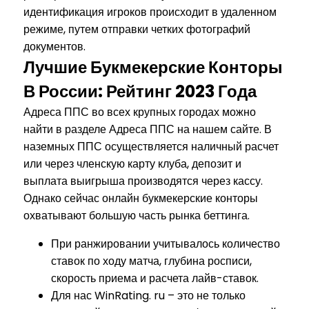
идентификация игроков происходит в удаленном
режиме, путем отправки четких фотографий
документов.
Лучшие Букмекерские Конторы
В России: Рейтинг 2023 Года
Адреса ППС во всех крупных городах можно
найти в разделе Адреса ППС на нашем сайте. В
наземных ППС осуществляется наличный расчет
или через членскую карту клуба, депозит и
выплата выигрыша производятся через кассу.
Однако сейчас онлайн букмекерские конторы
охватывают большую часть рынка беттинга.
При ранжировании учитывалось количество
ставок по ходу матча, глубина росписи,
скорость приема и расчета лайв-ставок.
Для нас WinRating. ru – это не только