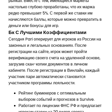
рынках. Вместе с тем, имеющиеся маркеты
настолько глубоко проработаны, что их маржа
редко превышает 5%. С первой же ставки им
начисляются баллы, которые можно превратить в
деньги или бонусы для игр.
Бк С Лучшими Коэффициентами
Сегодня Pari оперирует для игроков из России на
законных и легальных основаниях. После
регистрации на сайте, игрок может пройти
верификацию своего счета на удаленной основе,
загрузив скан-копии документов в личном
кабинете. После регистрации в Винлайн, каждый
участник пари автоматически становится
участником программы лояльности.
Рейтинг букмекеров с оптимальным
выбором событий и прогнозов в Survive.
Работает по лицензии ФНС РФ и предлагает
игрокам ставки на 20 видов спорта.