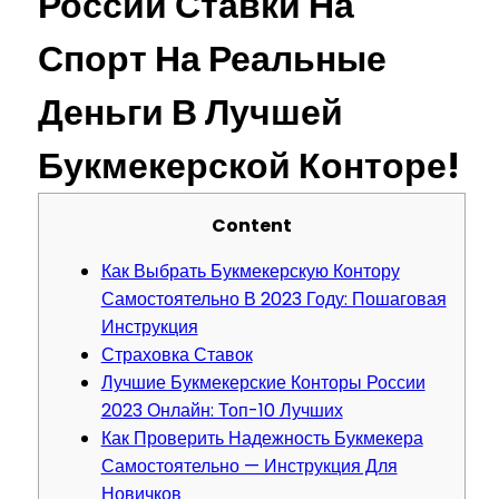
России Ставки На
Спорт На Реальные
Деньги В Лучшей
Букмекерской Конторе!
Content
Как Выбрать Букмекерскую Контору
Самостоятельно В 2023 Году: Пошаговая
Инструкция
Страховка Ставок
Лучшие Букмекерские Конторы России
2023 Онлайн: Топ-10 Лучших
Как Проверить Надежность Букмекера
Самостоятельно — Инструкция Для
Новичков