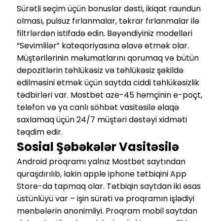
Sürətli seçim üçün bonuslar dəsti, ikiqat raundun
olması, pulsuz fırlanmalar, təkrar fırlanmalar ilə
filtrlərdən istifadə edin. Bəyəndiyiniz modelləri
“Sevimlilər” kateqoriyasına əlavə etmək olar.
Müştərilərinin məlumatlarını qorumaq və bütün
depozitlərin təhlükəsiz və təhlükəsiz şəkildə
edilməsini etmək üçün saytda ciddi təhlükəsizlik
tədbirləri var. Mostbet aze-45 həmçinin e-poçt,
telefon və ya canlı söhbət vasitəsilə əlaqə
saxlamaq üçün 24/7 müştəri dəstəyi xidməti
təqdim edir.
Sosial Şəbəkələr Vasitəsilə
Android proqramı yalnız Mostbet saytından
quraşdırılıb, lakin apple iphone tətbiqini App
Store-da tapmaq olar. Tətbiqin saytdan iki əsas
üstünlüyü var – işin sürəti və proqramın işlədiyi
mənbələrin anonimliyi. Proqram mobil saytdan