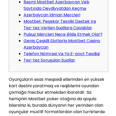
Rəsmi Mostbet Azerbaycan Veb
Saytında Qeydiyyatdan Keçmə
Azerbaycan İdman Mərcləri
Mostbet: Peşəkar Texniki Dəstək Və
Tez-tez Verilən Suallara Cavablar
Pulsuz Mərcləri Necə Əldə Etmək Olar?
Geniş Çeşidli Slotlarla Mostbet Casino
Azərbaycan
Telefon Nömrəsi Və Ya E-poçt Təsdiqi
Tez-tez Soruşulan Suallar
Oyunçuların əsas məqsədi əllərindən ən yüksək
kart dəstini yaratmaq və rəqiblərini oyundan
çıxmağa məcbur etməkdən ibarətdir. Siz
həmçinin Mostbet poker otağına da qoşula
bilərsiniz ki, burada dünyanın hər yerindən olan
oyunçular müxtlif formatlardan olan turnirlərdə