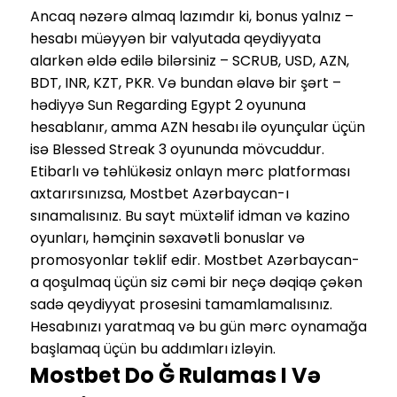
Ancaq nəzərə almaq lazımdır ki, bonus yalnız –
hesabı müəyyən bir valyutada qeydiyyata
alarkən əldə edilə bilərsiniz – SCRUB, USD, AZN,
BDT, INR, KZT, PKR. Və bundan əlavə bir şərt –
hədiyyə Sun Regarding Egypt 2 oyununa
hesablanır, amma AZN hesabı ilə oyunçular üçün
isə Blessed Streak 3 oyununda mövcuddur.
Etibarlı və təhlükəsiz onlayn mərc platforması
axtarırsınızsa, Mostbet Azərbaycan-ı
sınamalısınız. Bu sayt müxtəlif idman və kazino
oyunları, həmçinin səxavətli bonuslar və
promosyonlar təklif edir. Mostbet Azərbaycan-
a qoşulmaq üçün siz cəmi bir neçə dəqiqə çəkən
sadə qeydiyyat prosesini tamamlamalısınız.
Hesabınızı yaratmaq və bu gün mərc oynamağa
başlamaq üçün bu addımları izləyin.
Mostbet Do Ğ Rulamas I Və