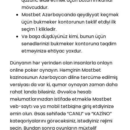
qazanc əldə etmək üçün bütün imkanlar
mövcuddur.
Mostbet Azərbaycanda qeydiyyat keçmək
üçün bukmeker kontorunun təklif etdiyi ilk
seçim 1 kliklədir.
Və başa düşdüyünüz kimi, bunun üçün
sənədlərinizi bukmeker kontoruna təqdim
etməyinizə ehtiyac yoxdur.
Dünyanın hər yerindən olan insanlarla onlayn
online poker oynayın. Həmçinin Mostbet
kazinosunun Azərbaycan dilinə tərcümə edilmiş
versiyası da var ki, qumar oynayan zaman daha
rahat landa biləsiniz. Əvvəlcə hesab
məlumatlarınızdan istifadə etməklə Mostbet
veb-saytı və ya mobil tətbiqinə giriş etdiyinizə
əmin olun. Əsas səhifədə “CANLI” və “KAZİNO”
kateqoriyalarını görəcəksiniz, istədiyiniz rejimi
seçin. Bundan sonra oyunların müxtəlif