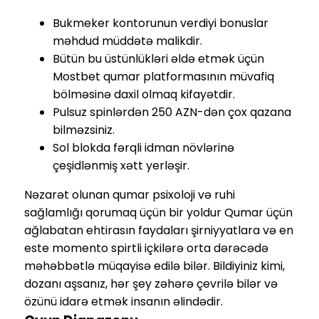
Bukmeker kontorunun verdiyi bonuslar
məhdud müddətə malikdir.
Bütün bu üstünlükləri əldə etmək üçün
Mostbet qumar platformasının müvafiq
bölməsinə daxil olmaq kifayətdir.
Pulsuz spinlərdən 250 AZN-dən çox qazana
bilməzsiniz.
Sol blokda fərqli idman növlərinə
çeşidlənmiş xətt yerləşir.
Nəzarət olunan qumar psixoloji və ruhi
sağlamlığı qorumaq üçün bir yoldur Qumar üçün
ağlabatan ehtirasın faydaları şirniyyatlara və en
este momento spirtli içkilərə orta dərəcədə
məhəbbətlə müqayisə edilə bilər. Bildiyiniz kimi,
dozanı aşsanız, hər şey zəhərə çevrilə bilər və
özünü idarə etmək insanın əlindədir.