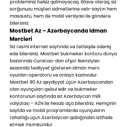
probleminiz həlsiz qalmayacaq. Əlavə olaraq, siz
sorğunuzu müştəri xidmətlərinə veb-saytın həm
masaüstü, həm də mobil versiyası ilə göndərə
bilərsiniz.
Mostbet Az – Azərbaycanda Idman
Mərcləri
Siz rəsmi internet saytında və tətbiqdə ödəniş
edə bilərsiniz. Mostbet bukmeker kontoru dünya
bazarında Curacao-dan ofşor lisenziyası
əsasında fəaliyyət göstərən idman mərc
oyunları operatoru və onlayn kazinodur.
Mostbet 90 Az qeydiyyat üçün Azərbaycandan
olan oyunçuları qəbul edir və bukmeker
kontorunun saytında siz Azərbaycan milli
valyutası – AZN ilə hesab aça bilərsiniz. Həmçinin
saytda və mobil proqramlarda oyunçuların
rahatlığı üçün Azərbaycan qabığından istifadə
etmək mümkündür.