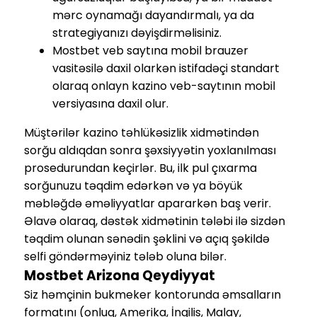
mərc oynamağı dayandırmalı, ya da
strategiyanızı dəyişdirməlisiniz.
Mostbet veb saytına mobil brauzer
vasitəsilə daxil olarkən istifadəçi standart
olaraq onlayn kazino veb-saytının mobil
versiyasına daxil olur.
Müştərilər kazino təhlükəsizlik xidmətindən
sorğu aldıqdan sonra şəxsiyyətin yoxlanılması
prosedurundan keçirlər. Bu, ilk pul çıxarma
sorğunuzu təqdim edərkən və ya böyük
məbləğdə əməliyyatlar apararkən baş verir.
Əlavə olaraq, dəstək xidmətinin tələbi ilə sizdən
təqdim olunan sənədin şəklini və açıq şəkildə
selfi göndərməyiniz tələb oluna bilər.
Mostbet Arizona Qeydiyyat
Siz həmçinin bukmeker kontorunda əmsalların
formatını (onluq, Amerika, İngilis, Malay,