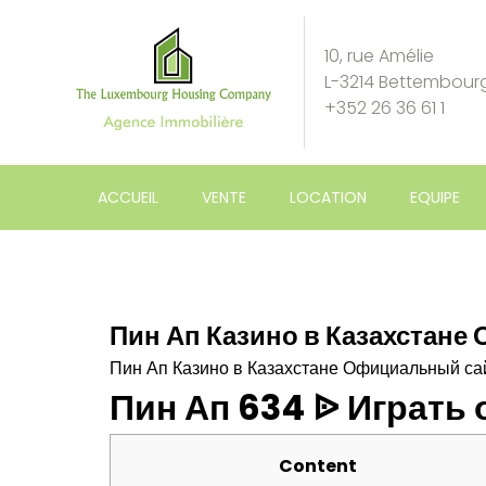
10, rue Amélie
L-3214 Bettembour
+352 26 36 61 1
ACCUEIL
VENTE
LOCATION
EQUIPE
Пин Ап Казино в Казахстане
Пин Ап Казино в Казахстане Официальный сай
Пин Ап 634 ᐉ Играть
Content