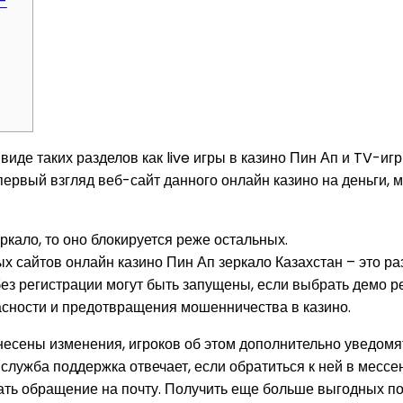
-
иде таких разделов как live игры в казино Пин Ап и TV-игр
ервый взгляд веб-сайт данного онлайн казино на деньги, 
ркало, то оно блокируется реже остальных.
 сайтов онлайн казино Пин Ап зеркало Казахстан – это ра
ез регистрации могут быть запущены, если выбрать демо р
сности и предотвращения мошенничества в казино.
есены изменения, игроков об этом дополнительно уведомят.
 служба поддержка отвечает, если обратиться к ней в месс
ть обращение на почту. Получить еще больше выгодных по