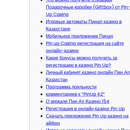
Подарочные коробки (Giftbox) от Pin
Up Casino
Игровые автоматы Пинап казино в
Казахстане
Мобильное приложение Пинап
Pin up Casino регистрация на сайте
онлайн-казино
Какие бонусы можно получить за
регистрацию в казино Pin Up?
Личный кабинет казино онлайн Пин Ап
Казахстан
Программа лояльности
комментариев к “PinUp KZ”
О зеркале Пин Ап Казино 154
Регистрация в онлайн казино Pin Up
Скачать приложение Pin Up казино на
айфон