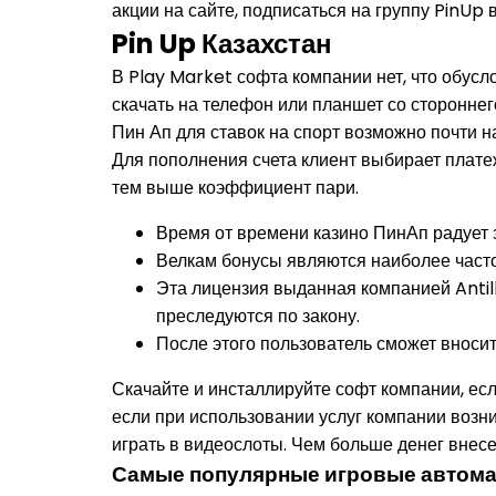
акции на сайте, подписаться на группу PinUp
Pin Up Казахстан
В Play Market софта компании нет, что обус
скачать на телефон или планшет со стороннег
Пин Ап для ставок на спорт возможно почти н
Для пополнения счета клиент выбирает плате
тем выше коэффициент пари.
Время от времени казино ПинАп радует
Велкам бонусы являются наиболее част
Эта лицензия выданная компанией Antil
преследуются по закону.
После этого пользователь сможет вносит
Скачайте и инсталлируйте софт компании, есл
если при использовании услуг компании воз
играть в видеослоты. Чем больше денег внес
Самые популярные игровые автома