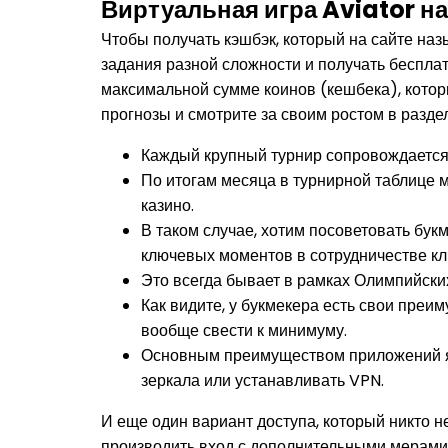
Виртуальная игра Aviator н
Чтобы получать кэшбэк, который на сайте на
задания разной сложности и получать беспла
максимальной сумме коинов (кешбека), котор
прогнозы и смотрите за своим ростом в разде
Каждый крупный турнир сопровождается 
По итогам месяца в турнирной таблице 
казино.
В таком случае, хотим посоветовать бук
ключевых моментов в сотрудничестве кли
Это всегда бывает в рамках Олимпийски
Как видите, у букмекера есть свои преим
вообще свести к минимуму.
Основным преимуществом приложений яв
зеркала или устанавливать VPN.
И еще один вариант доступа, который никто н
производить вход с дополнительными мерами б