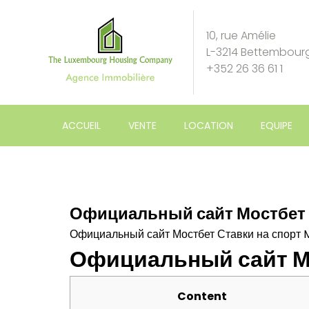
10, rue Amélie
L-3214 Bettembour
+352 26 36 61 1
ACCUEIL
VENTE
LOCATION
EQUIPE
Официальный сайт Мостбет 
Официальный сайт Мостбет Ставки на спорт 
Официальный сайт Мо
Content