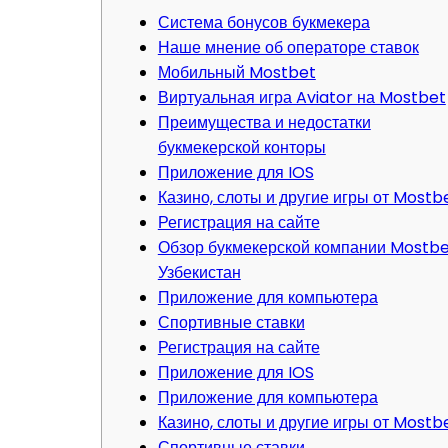
Система бонусов букмекера
Наше мнение об операторе ставок
Мобильный Mostbet
Виртуальная игра Aviator на Mostbet
Преимущества и недостатки
букмекерской конторы
Приложение для IOS
Казино, слоты и другие игры от Mostb
Регистрация на сайте
Обзор букмекерской компании Mostb
Узбекистан
Приложение для компьютера
Спортивные ставки
Регистрация на сайте
Приложение для IOS
Приложение для компьютера
Казино, слоты и другие игры от Mostb
Спортивные ставки