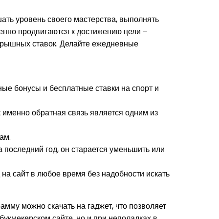
ать уровень своего мастерства, выполнять
енно продвигаются к достижению цели –
игрышных ставок. Делайте ежедневные
ые бонусы и бесплатные ставки на спорт и
к именно обратная связь является одним из
ам.
а последний год, он старается уменьшить или
а сайт в любое время без надобности искать
амму можно скачать на гаджет, что позволяет
букмекерском сайте, но и при неполадках в