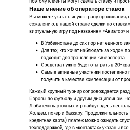
поэтому клиенты могут сделать ставку и прос
Наше мнение об операторе ставок
Вы можете указать иную страну проживания, 
сожалению, в нашей стране сделки по ставка
виртуальную игру под названием «Авиатор» и 
В Узбекистане до сих пор нет единого з
Для тех, кто хочет наблюдать за ходом 
подходит для трансляции киберспорта.
Средства нужно будет отыграть в 20-кр
Самые активные участники постепенно п
получить в качестве компенсации от пр
Каждый крупный турнир сопровождается разда
Европы по футболу и другим дисциплинам. Но
Любители карточных игр найдут здесь несколь
Холдем, покер и баккару. Продолжительность 
кредитная карта) платеж можно ожидать спустя
техподдержкой, где в «контактах» указаны вс