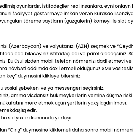
lmiş oyunlardır. İstifadəçilər real insanlara, eyni onlayn 
nuni fəaliyyət göstərməyə imkan verən Kürasao lisenziya
nçuları törəmə saytların (güzgülərin) köməyi ilə slot o
izi (Azərbaycan) və valyutanızı (AZN) seçmək və “Qeydiy
adə edə biləcəyiniz istifadəçi adı və parol alacaqsınız. Si
iniz. Bu üsul sizdən mobil telefon nömrənizi daxil etməyi 
onra növbəti addımda daxil etməli olduğunuz SMS vasitəsil
 keç” düyməsini klikləyə bilərsiniz.
ğu sosial şəbəkəni və ya messengeri seçirsiniz.
siniz, amma vicdansız bukmeykerlərin yeminə düşmə riski a
ükafatını mərc etmək üçün şərtlərin yaxşılaşdırılması.
 əməkdaşlıq edir.
ın sol yuxarı küncündə yerləşir.
lan “Giriş” düyməsinə klikləməli daha sonra mobil nömrənizi/