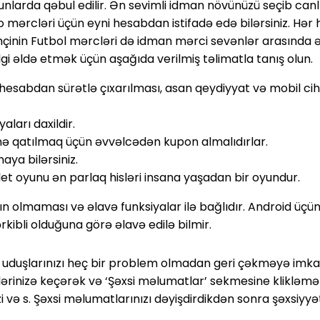
larda qəbul edilir. Ən sevimli idman növünüzü seçib canlı
mərcləri üçün eyni hesabdan istifadə edə bilərsiniz. Hər h
mçinin Futbol mərcləri də idman mərci sevənlər arasında ə
i əldə etmək üçün aşağıda verilmiş təlimatla tanış olun.
 hesabdan sürətlə çıxarılması, asan qeydiyyat və mobil ci
aları daxildir.
inə qatılmaq üçün əvvəlcədən kupon almalıdırlar.
aya bilərsiniz.
et oyunu ən parlaq hisləri insana yaşadan bir oyundur.
anın olmaması və əlavə funksiyalar ilə bağlıdır. Android ü
kibli olduğuna görə əlavə edilə bilmir.
 və uduşlarınızı heç bir problem olmadan geri çəkməyə imk
ərinizə keçərək və ‘Şəxsi məlumatlar’ sekmesine klikləməkl
i və s. Şəxsi məlumatlarınızı dəyişdirdikdən sonra şəxsiyyə