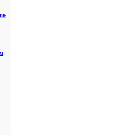
ənə
sı