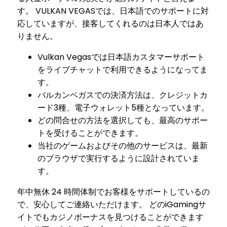
す。 VULKAN VEGASでは、日本語でのサポートに対
応していますが、接客してくれるのは日本人ではあ
りません。
Vulkan Vegasでは日本語カスタマーサポート
をライブチャットで利用できるようになってま
す。
バルカンベガスでの決済方法は、クレジットカ
ード3種、電子ウォレット5種となっています。
どの問合せの方法を選択しても、最高のサポー
トを受けることができます。
当社のゲームおよびその他のサービスは、最新
のブラウザで実行するように設計されていま
す。
年中無休 24 時間体制でお客様をサポートしているの
で、安心してご連絡いただけます。 どのiGamingサ
イトでもカジノボーナスを見つけることができます