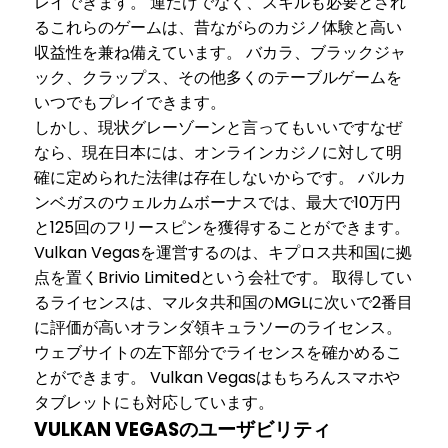
レイできます。 運だけでなく、スキルも必要とされ
るこれらのゲームは、昔ながらのカジノ体験と高い
収益性を兼ね備えています。 バカラ、ブラックジャ
ック、クラップス、その他多くのテーブルゲームを
いつでもプレイできます。
しかし、現状グレーゾーンと言ってもいいですなぜ
なら、現在日本には、オンラインカジノに対して明
確に定められた法律は存在しないからです。 バルカ
ンベガスのウェルカムボーナスでは、最大で10万円
と125回のフリースピンを獲得することができます。
Vulkan Vegasを運営するのは、キプロス共和国に拠
点を置くBrivio Limitedという会社です。 取得してい
るライセンスは、マルタ共和国のMGLに次いで2番目
に評価が高いオランダ領キュラソーのライセンス。
ウェブサイトの左下部分でライセンスを確かめるこ
とができます。 Vulkan Vegasはもちろんスマホや
タブレットにも対応しています。
VULKAN VEGASのユーザビリティ