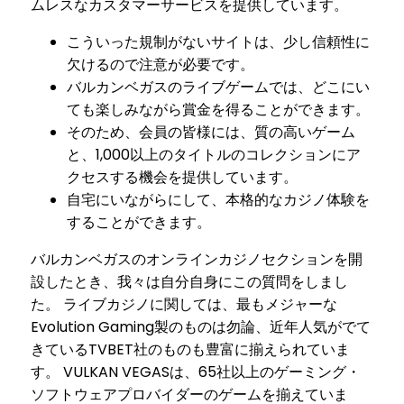
ムレスなカスタマーサービスを提供しています。
こういった規制がないサイトは、少し信頼性に
欠けるので注意が必要です。
バルカンベガスのライブゲームでは、どこにい
ても楽しみながら賞金を得ることができます。
そのため、会員の皆様には、質の高いゲーム
と、1,000以上のタイトルのコレクションにア
クセスする機会を提供しています。
自宅にいながらにして、本格的なカジノ体験を
することができます。
バルカンベガスのオンラインカジノセクションを開
設したとき、我々は自分自身にこの質問をしまし
た。 ライブカジノに関しては、最もメジャーな
Evolution Gaming製のものは勿論、近年人気がでて
きているTVBET社のものも豊富に揃えられていま
す。 VULKAN VEGASは、65社以上のゲーミング・
ソフトウェアプロバイダーのゲームを揃えていま