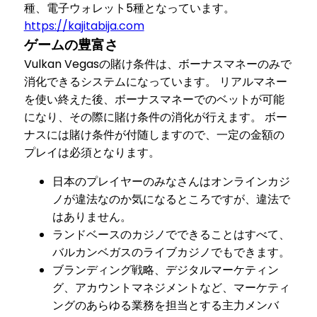
種、電子ウォレット5種となっています。
https://kajitabija.com
ゲームの豊富さ
Vulkan Vegasの賭け条件は、ボーナスマネーのみで
消化できるシステムになっています。 リアルマネー
を使い終えた後、ボーナスマネーでのベットが可能
になり、その際に賭け条件の消化が行えます。 ボー
ナスには賭け条件が付随しますので、一定の金額の
プレイは必須となります。
日本のプレイヤーのみなさんはオンラインカジ
ノが違法なのか気になるところですが、違法で
はありません。
ランドベースのカジノでできることはすべて、
バルカンベガスのライブカジノでもできます。
ブランディング戦略、デジタルマーケティン
グ、アカウントマネジメントなど、マーケティ
ングのあらゆる業務を担当とする主力メンバ