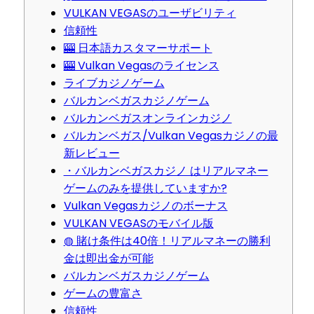
VULKAN VEGASのユーザビリティ
信頼性
🎰 日本語カスタマーサポート
🎰 Vulkan Vegasのライセンス
ライブカジノゲーム
バルカンベガスカジノゲーム
バルカンベガスオンラインカジノ
バルカンベガス/Vulkan Vegasカジノの最
新レビュー
・バルカンベガスカジノ はリアルマネー
ゲームのみを提供していますか?
Vulkan Vegasカジノのボーナス
VULKAN VEGASのモバイル版
◍ 賭け条件は40倍！リアルマネーの勝利
金は即出金が可能
バルカンベガスカジノゲーム
ゲームの豊富さ
信頼性