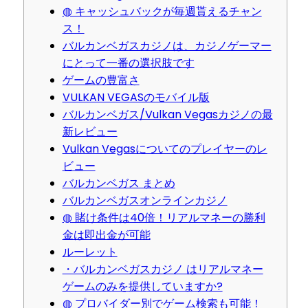
◍ キャッシュバックが毎週貰えるチャン
ス！
バルカンベガスカジノは、カジノゲーマー
にとって一番の選択肢です
ゲームの豊富さ
VULKAN VEGASのモバイル版
バルカンベガス/Vulkan Vegasカジノの最
新レビュー
Vulkan Vegasについてのプレイヤーのレ
ビュー
バルカンベガス まとめ
バルカンベガスオンラインカジノ
◍ 賭け条件は40倍！リアルマネーの勝利
金は即出金が可能
ルーレット
・バルカンベガスカジノ はリアルマネー
ゲームのみを提供していますか?
◍ プロバイダー別でゲーム検索も可能！