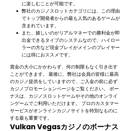
に楽しむことが可能です。
弊社のカジノスロットカテゴリには、この理由
でトップ開発者からの最も人気のあるゲームが
含まれています。
また、嬉しいのがリアルマネーでの勝利金が即
出金できるタイプのシステムなので、ハイロー
ラーの方など現金プレイがメインのプレイヤー
には得におススメです。
賞金の大小にかかわらず、何の制限もなく引き出す
ことができます。 最後に、弊社は会員の皆様に最高
のカジノ提供をしていますので、ご入金の前に必ず
カジノプロモーションページをご覧ください。 ボー
ナスは、カジノスロットゲームやその他のオンライ
ンゲームでご利用いただけます。 プロのカスタマー
サービスがオンラインカジノサイトを特別なものに
する最も重要です。
Vulkan Vegasカジノのボーナス