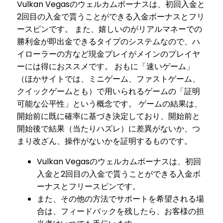
Vulkan Vegasのウェルカムボーナスは、初回入金と
2回目の入金で貰うことができる入金ボーナスとフリ
ースピンです。 また、嬉しいのがリアルマネーでの
勝利金が即出金できるタイプのシステムなので、ハ
イローラーの方など現金プレイがメインのプレイヤ
ーには得におススメです。 おもに「速いゲーム」
（ほかサイトでは、ミニゲーム、ファストゲーム、
クイックゲームとも）で用いられるゲームの「証明
可能な公平性」という概念です。 ゲームの結果は、
開始前に既に確率に基づき決定しており、開始前と
開始後で結果（当たりハズレ）に差異がないか、つ
まり改ざん、操作がないかを証明するものです。
Vulkan Vegasのウェルカムボーナスは、初回
入金と2回目の入金で貰うことができる入金ボ
ーナスとフリースピンです。
また、その他の方法でサポートを希望される場
合は、フィードバックを残したら、お客様の担