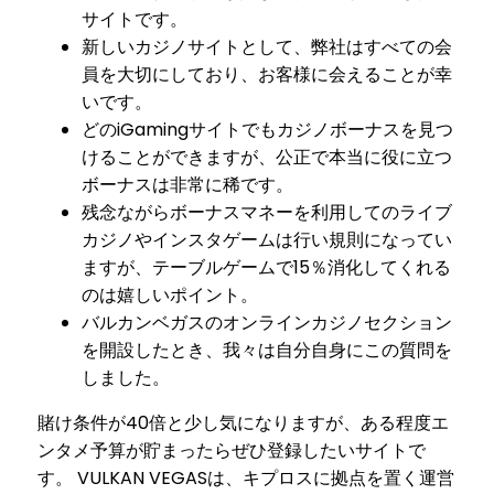
サイトです。
新しいカジノサイトとして、弊社はすべての会
員を大切にしており、お客様に会えることが幸
いです。
どのiGamingサイトでもカジノボーナスを見つ
けることができますが、公正で本当に役に立つ
ボーナスは非常に稀です。
残念ながらボーナスマネーを利用してのライブ
カジノやインスタゲームは行い規則になってい
ますが、テーブルゲームで15％消化してくれる
のは嬉しいポイント。
バルカンベガスのオンラインカジノセクション
を開設したとき、我々は自分自身にこの質問を
しました。
賭け条件が40倍と少し気になりますが、ある程度エ
ンタメ予算が貯まったらぜひ登録したいサイトで
す。 VULKAN VEGASは、キプロスに拠点を置く運営