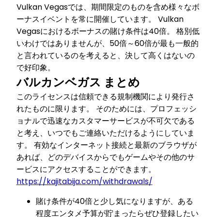
Vulkan Vegasでは、期間限定のものを含め様々なボ
ーナスイベントを常に開催しています。 Vulkan
Vegasにおけるボーナスの賭け条件は40倍。 格別低
いわけではありませんが、50倍～60倍が最も一般的
と言われているのを考えると、決して高くはないの
で好印象。
バルカンベガス まとめ
このライセンスは信頼できる規制機関により発行さ
れたものに限ります。 そのためには、プロフェッシ
ョナルで迅速なカスタマーサービスが不可欠である
と考え、いつでもご連絡いただけるようにしていま
す。 有効なインターネット接続と最新のブラウザが
あれば、どのデバイスからでもゲームやその他のサ
ービスにアクセスすることができます。
https://kajitabija.com/withdrawals/
賭け条件が40倍と少し気になりますが、ある
程度エンタメ予算が貯まったらぜひ登録したい