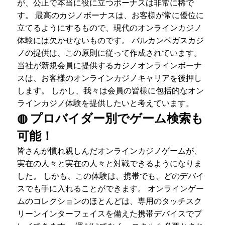
が、公正で本当に役に立つボーナスは非常に稀で
す。 最高のカジノボーナスは、お客様が常に優位に
立てるようにするもので、現代のオンラインカジノ
体験には欠かせないものです。 バルカンベガスカジ
ノの提供は、この原則に従って作成されています。
当社が新規会員に提供するカジノオンラインボーナ
スは、お客様のオンラインカジノキャリアを後押し
します。 しかし、我々は会員の皆様に包括的なオン
ラインカジノ体験を提供したいと考えています。
◍ プロバイダー別でゲーム検索も
可能！
皆さんが慣れ親しんだオンラインカジノゲームが、
実在の人々と実在の人々と対戦できるようになりま
した。 しかも、この体験は、携帯でも、どのデバイ
スでも手に入れることができます。 オンラインゲー
ムのコレクションのほとんどは、専用のタッチスク
リーンインターフェイスを備えた携帯デバイスでプ