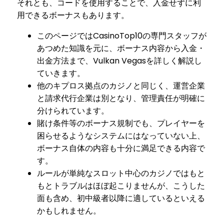
それとも、コードを使用することで、入金せずに利
用できるボーナスもあります。
このページではCasinoTop10の専門スタッフが
あつめた知識を元に、ボーナス内容から入金・
出金方法まで、Vulkan Vegasを詳しく解説し
ていきます。
他のキプロス拠点のカジノと同じく、運営企業
と請求代行企業は別となり、管理責任が明確に
分けられています。
賭け条件等のボーナス規制でも、プレイヤーを
困らせるようなシステムにはなっていない上、
ボーナス自体の内容も十分に満足できる内容で
す。
ルールが単純なスロット中心のカジノではもと
もとトラブルはほぼ起こりませんが、こうした
面も含め、初中級者以降に適しているといえる
かもしれません。