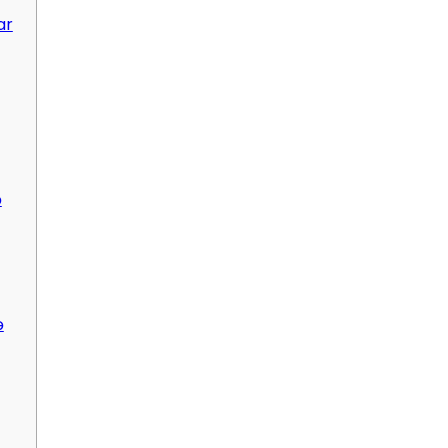
ar
ə
ə