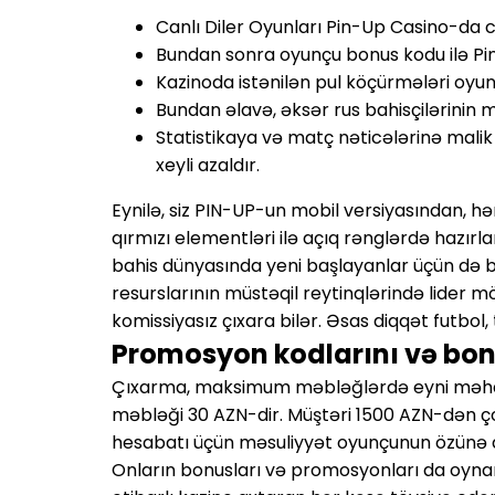
Canlı Diler Oyunları Pin-Up Casino-da c
Bundan sonra oyunçu bonus kodu ilə Pin
Kazinoda istənilən pul köçürmələri oyun
Bundan əlavə, əksər rus bahisçilərinin m
Statistikaya və matç nəticələrinə malik 
xeyli azaldır.
Eynilə, siz PIN-UP-un mobil versiyasından, həm
qırmızı elementləri ilə açıq rənglərdə hazır
bahis dünyasında yeni başlayanlar üçün də
resurslarının müstəqil reytinqlərində lider m
komissiyasız çıxara bilər. Əsas diqqət futbol,
Promosyon kodlarını və bonu
Çıxarma, maksimum məbləğlərdə eyni məhdudi
məbləği 30 AZN-dir. Müştəri 1500 AZN-dən çox
hesabatı üçün məsuliyyət oyunçunun özünə 
Onların bonusları və promosyonları da oyna