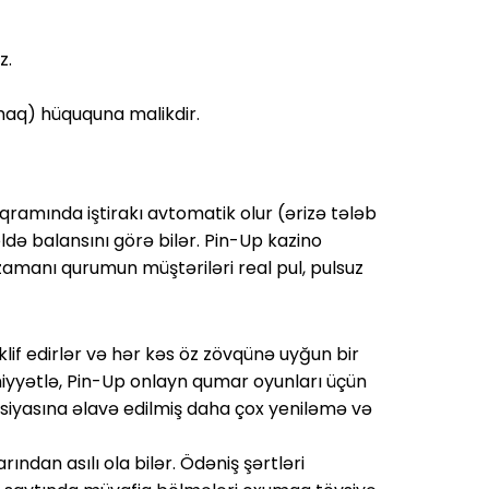
z.
aq) hüququna malikdir.
qramında iştirakı avtomatik olur (ərizə tələb
də balansını görə bilər. Pin-Up kazino
 zamanı qurumun müştəriləri real pul, pulsuz
klif edirlər və hər kəs öz zövqünə uyğun bir
miyyətlə, Pin-Up onlayn qumar oyunları üçün
ksiyasına əlavə edilmiş daha çox yeniləmə və
ndan asılı ola bilər. Ödəniş şərtləri