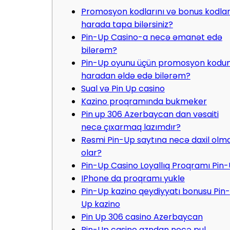
Promosyon kodlarını və bonus kodlar
harada tapa bilərsiniz?
Pin-Up Casino-a necə əmanət edə
bilərəm?
Pin-Up oyunu üçün promosyon kodu
haradan əldə edə bilərəm?
Sual və Pin Up casino
Kazino proqramında bukmeker
Pin up 306 Azerbaycan dan vəsaiti
necə çıxarmaq lazımdır?
Rəsmi Pin-Up saytına necə daxil olm
olar?
Pin-Up Casino Loyallıq Proqramı Pin
IPhone da proqramı yukle
Pin-Up kazino qeydiyyatı bonusu Pin-
Up kazino
Pin Up 306 casino Azerbaycan
Pin-Up casino azndan necə pul