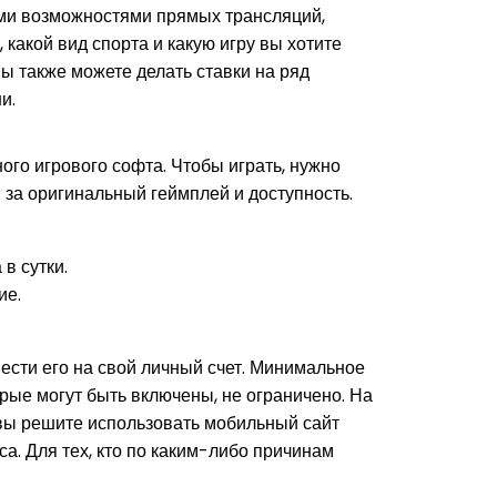
еми возможностями прямых трансляций,
акой вид спорта и какую игру вы хотите
ы также можете делать ставки на ряд
и.
ого игрового софта. Чтобы играть, нужно
r за оригинальный геймплей и доступность.
в сутки.
ие.
ести его на свой личный счет. Минимальное
рые могут быть включены, не ограничено. На
вы решите использовать мобильный сайт
а. Для тех, кто по каким-либо причинам