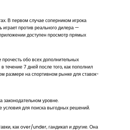
тах. В первом случае соперником игрока
ь играет против реального дилера —
в приложении доступен просмотр прямых
е прочесть обо всех дополнительных
в течение 7 дней после того, как пополнил
ном размере на спортивном рынке для ставок-
на законодательном уровне.
ые условия для поиска выгодных решений.
авки, как over/under, гандикап и другие. Она