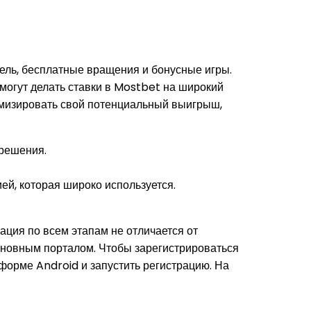
тель, бесплатные вращения и бонусные игры.
могут делать ставки в Mostbet на широкий
тимизировать свой потенциальный выигрыш,
 решения.
ей, которая широко используется.
ация по всем этапам не отличается от
сновным порталом. Чтобы зарегистрироваться
форме Android и запустить регистрацию. На