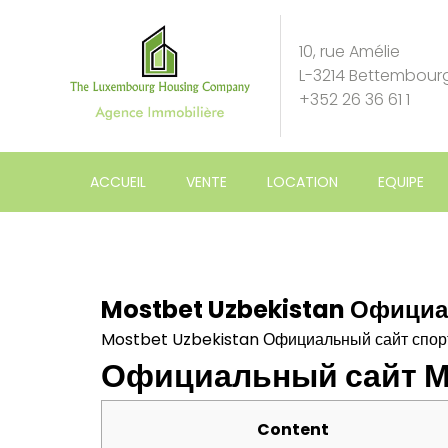
10, rue Amélie
L-3214 Bettembour
+352 26 36 61 1
ACCUEIL
VENTE
LOCATION
EQUIPE
Mostbet Uzbekistan Официа
Mostbet Uzbekistan Официальный сайт спорт
Официальный сайт Мо
Content