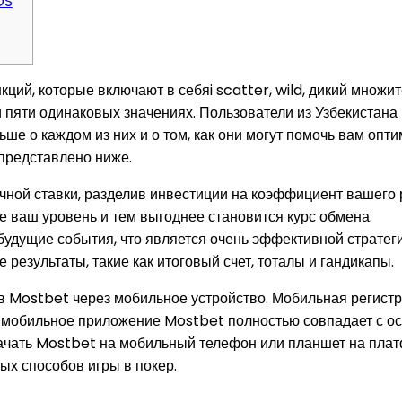
OS
ий, которые включают в себяi scatter, wild, дикий множи
 пяти одинаковых значениях. Пользователи из Узбекистана 
ьше о каждом из них и о том, как они могут помочь вам оп
 представлено ниже.
чной ставки, разделив инвестиции на коэффициент вашего
 ваш уровень и тем выгоднее становится курс обмена.
будущие события, что является очень эффективной стратеги
результаты, такие как итоговый счет, тоталы и гандикапы.
в Mostbet через мобильное устройство. Мобильная регистр
и мобильное приложение Mostbet полностью совпадает с о
ачать Mostbet на мобильный телефон или планшет на плат
х способов игры в покер.