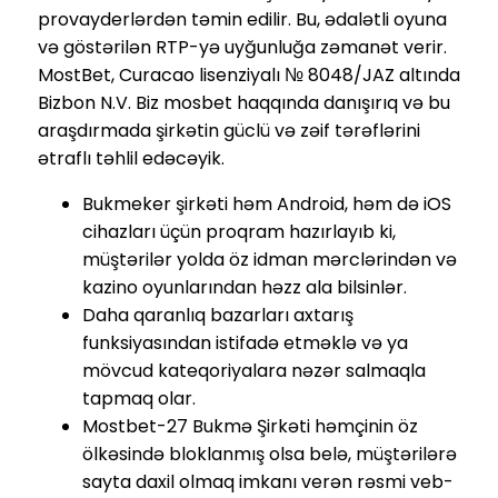
provayderlərdən təmin edilir. Bu, ədalətli oyuna
və göstərilən RTP-yə uyğunluğa zəmanət verir.
MostBet, Curacao lisenziyalı № 8048/JAZ altında
Bizbon N.V. Biz mosbet haqqında danışırıq və bu
araşdırmada şirkətin güclü və zəif tərəflərini
ətraflı təhlil edəcəyik.
Bukmeker şirkəti həm Android, həm də iOS
cihazları üçün proqram hazırlayıb ki,
müştərilər yolda öz idman mərclərindən və
kazino oyunlarından həzz ala bilsinlər.
Daha qaranlıq bazarları axtarış
funksiyasından istifadə etməklə və ya
mövcud kateqoriyalara nəzər salmaqla
tapmaq olar.
Mostbet-27 Bukmə Şirkəti həmçinin öz
ölkəsində bloklanmış olsa belə, müştərilərə
sayta daxil olmaq imkanı verən rəsmi veb-