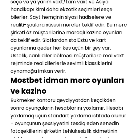
seçə və ya yarım vaxt/tam vaxt və Asiya
handikapı kimi daha ekzotik seçimləri seçə
bilərlər. Sayt həmçinin siyasi hadisələrə və
realiti-şoulara xüsusi mərclər təklif edir. Bu mərc
şirkəti öz müştərilərinə maraqlı kazino oyunları
da təklif edir. Slotlardan stolüstü və kart
oyunlarına qədər hər kəs üçün bir şey var.
Üstəlik, canlı diler bölməsi müştərilərə real vaxt
rejimində real dilerlərlə sevimli klassiklərini
oynamağa imkan verir.
Mostbet idman mərc oyunları
və kazino
Bukmeker kontoru qeydiyyatdan keçdikdən
sonra oyunçuların hesablarını yoxlamır. Hesabı
yoxlamaq üçün standart yoxlama istifadə olunur
– oyunçunun şəxsiyyətini təsdiq edən sənədin
fotoşəkillərini şirkətin təhlükəsizlik xidmətinin