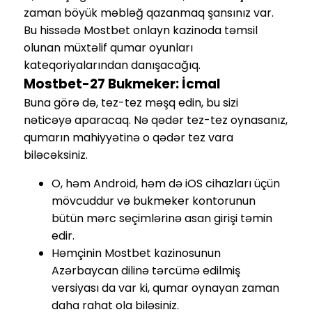
zaman böyük məbləğ qazanmaq şansınız var.
Bu hissədə Mostbet onlayn kazinoda təmsil
olunan müxtəlif qumar oyunları
kateqoriyalarından danışacağıq.
Mostbet-27 Bukmeker: İcmal
Buna görə də, tez-tez məşq edin, bu sizi
nəticəyə aparacaq. Nə qədər tez-tez oynasanız,
qumarın mahiyyətinə o qədər tez vara
biləcəksiniz.
O, həm Android, həm də iOS cihazları üçün
mövcuddur və bukmeker kontorunun
bütün mərc seçimlərinə asan girişi təmin
edir.
Həmçinin Mostbet kazinosunun
Azərbaycan dilinə tərcümə edilmiş
versiyası da var ki, qumar oynayan zaman
daha rahat ola biləsiniz.