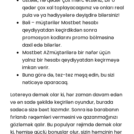
Üstəlik, nə qədər çox mərc etsəniz, bir o
qədər çox xal toplayacaqsınız və onları real
pula və ya hədiyyələrə dəyişdirə bilərsiniz!
Bəli – müştərilər Mostbet hesabı
qeydiyyatdan keçirdikdən sonra
promosyon kodlarını promo bölməsinə
daxil edə bilərlər.
Mostbet AZmüştərilərə bir nəfər üçün
yalnız bir hesabı qeydiyyatdan keçirməyə
imkan verir.
Buna görə də, tez-tez məşq edin, bu sizi
nəticəyə aparacaq.
Lotereya demək olar ki, hər zaman davam edən
və ən sadə şəkildə keçirilən oyundur, burada
sadəcə sizə bəxt lazımdır. Sonra isə barabanın
fırlanıb rəqəmləri verməsini və qazanmağınızı
gözləmək qalır. Bu populyar rejimdə demək olar
ki, həmişə güclü bonuslar olur, sizin həmçinin hər