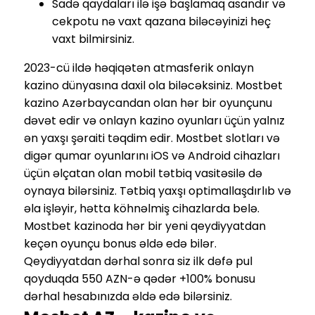
Sadə qaydaları ilə işə başlamaq asandır və
cekpotu nə vaxt qazana biləcəyinizi heç
vaxt bilmirsiniz.
2023-cü ildə həqiqətən atmasferik onlayn
kazino dünyasına daxil ola biləcəksiniz. Mostbet
kazino Azərbaycandan olan hər bir oyunçunu
dəvət edir və onlayn kazino oyunları üçün yalnız
ən yaxşı şəraiti təqdim edir. Mostbet slotları və
digər qumar oyunlarını iOS və Android cihazları
üçün əlçatan olan mobil tətbiq vasitəsilə də
oynaya bilərsiniz. Tətbiq yaxşı optimallaşdırlıb və
əla işləyir, hətta köhnəlmiş cihazlarda belə.
Mostbet kazinoda hər bir yeni qeydiyyatdan
keçən oyunçu bonus əldə edə bilər.
Qeydiyyatdan dərhal sonra siz ilk dəfə pul
qoyduqda 550 AZN-ə qədər +100% bonusu
dərhal hesabınızda əldə edə bilərsiniz.