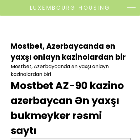
LUXEMBOURG HOUSING
Mostbet, Azərbaycanda ən
yaxşı onlayn kazinolardan bir
Mostbet, Azərbaycanda ən yaxşı onlayn
kazinolardan biri
Mostbet AZ-90 kazino
azerbaycan Ən yaxşı
bukmeyker rəsmi
saytı