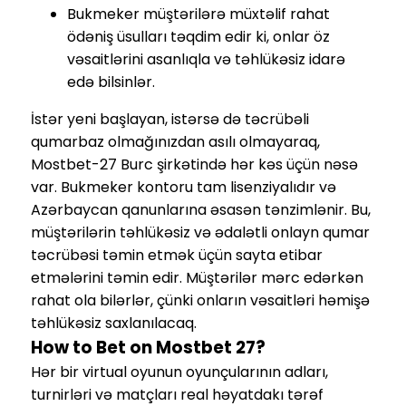
Bukmeker müştərilərə müxtəlif rahat
ödəniş üsulları təqdim edir ki, onlar öz
vəsaitlərini asanlıqla və təhlükəsiz idarə
edə bilsinlər.
İstər yeni başlayan, istərsə də təcrübəli
qumarbaz olmağınızdan asılı olmayaraq,
Mostbet-27 Burc şirkətində hər kəs üçün nəsə
var. Bukmeker kontoru tam lisenziyalıdır və
Azərbaycan qanunlarına əsasən tənzimlənir. Bu,
müştərilərin təhlükəsiz və ədalətli onlayn qumar
təcrübəsi təmin etmək üçün sayta etibar
etmələrini təmin edir. Müştərilər mərc edərkən
rahat ola bilərlər, çünki onların vəsaitləri həmişə
təhlükəsiz saxlanılacaq.
How to Bet on Mostbet 27?
Hər bir virtual oyunun oyunçularının adları,
turnirləri və matçları real həyatdakı tərəf