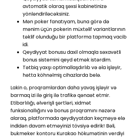
avtomatik olaraq şəxsi kabinetinizə
yönləndiriləcəksiniz.
Mən poker fanatıyam, buna görə də
mənim üçün pokerin müxtəlif variantlarının
təklif olunduğu bir platforma tapmaq vacib
idi.
Qeydiyyat bonusu daxil olmaqla səxavətli
bonus sistemini qeyd etmək istərdim.
Tətbiq yaxşı optimallaşdırlıb və əla işləyir,
hətta köhnəlmiş cihazlarda belə.
Lakin o, proqramlardan daha yavaş işləyir və
barmaq izi ilə giriş ilə trafikə qənaət etmir.
Etibarlılığı, əlverişli şərtləri, xidmət
funksionallığını və bonus proqramını nəzərə
alaraq, platformada qeydiyyatdan keçməyə elə
indidən davam etməyinizi tövsiyə edirik! Bəli,
bukmeker kontoru Kurakao hökumətinin verdiyi