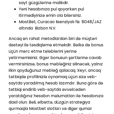
sayt güzgülərinə malikdir.
Yəni hesabınıza pul qoyarkən pul
itirmədiyinizə əmin ola bilərsiniz.
MostBet, Curacao lisenziyalı № 8048/JAZ
altında Bizbon N.V.
Ancaq ən rahat metodlardan biri də müştəri
dəstəyi ilə təsdiqləmə etməkdir. Bəlkə də bonus
üçün mərc etmə tələblərini yerinə
yetirməmisiniz. Əgər bonusun şərtlərinə cavab
vermirsinizsə, bonus məbləğiniz silinəcək, yalnız
ilkin qoyduğunuz məbləğ qalacaq. Xeyr, ancaq
tətbiqdə profilinizlə oynamaq üçün sizə veb-
saytda yaradılmış hesab lazımdır. Buna görə də
tətbiqi endirib veb-saytda əvvəlcədən
yaratdığınız hesabın məlumatları ilə hesabınıza
daxil olun. Bəli, əlbəttə, düzgün strategiya
qurmaqla Mostbet slotları və digər qumar