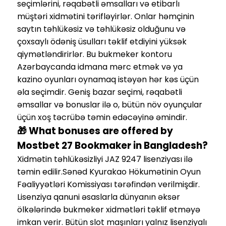
seçimlərini, rəqabətli əmsalları və etibarlı
müştəri xidmətini tərifləyirlər. Onlar həmçinin
saytın təhlükəsiz və təhlükəsiz olduğunu və
çoxsaylı ödəniş üsulları təklif etdiyini yüksək
qiymətləndirirlər. Bu bukmeker kontoru
Azərbaycanda idmana mərc etmək və ya
kazino oyunları oynamaq istəyən hər kəs üçün
əla seçimdir. Geniş bazar seçimi, rəqabətli
əmsallar və bonuslar ilə o, bütün növ oyunçular
üçün xoş təcrübə təmin edəcəyinə əmindir.
🎁 What bonuses are offered by
Mostbet 27 Bookmaker in Bangladesh?
Xidmətin təhlükəsizliyi JAZ 9247 lisenziyası ilə
təmin edilir.Sənəd Kyurakao Hökumətinin Oyun
Fəaliyyətləri Komissiyası tərəfindən verilmişdir.
Lisenziya qanuni əsaslarla dünyanın əksər
ölkələrində bukmeker xidmətləri təklif etməyə
imkan verir. Bütün slot maşınları yalnız lisenziyalı