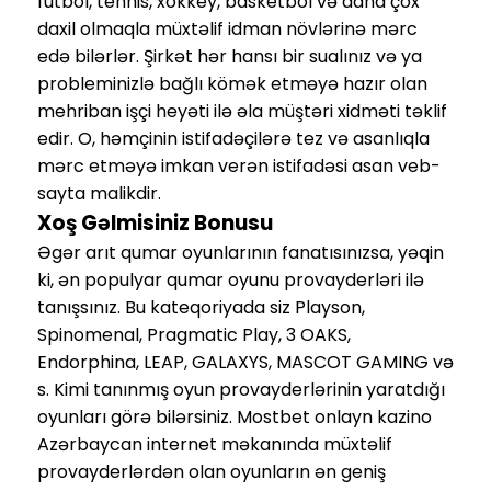
futbol, tennis, xokkey, basketbol və daha çox
daxil olmaqla müxtəlif idman növlərinə mərc
edə bilərlər. Şirkət hər hansı bir sualınız və ya
probleminizlə bağlı kömək etməyə hazır olan
mehriban işçi heyəti ilə əla müştəri xidməti təklif
edir. O, həmçinin istifadəçilərə tez və asanlıqla
mərc etməyə imkan verən istifadəsi asan veb-
sayta malikdir.
Xoş Gəlmisiniz Bonusu
Əgər arıt qumar oyunlarının fanatısınızsa, yəqin
ki, ən populyar qumar oyunu provayderləri ilə
tanışsınız. Bu kateqoriyada siz Playson,
Spinomenal, Pragmatic Play, 3 OAKS,
Endorphina, LEAP, GALAXYS, MASCOT GAMING və
s. Kimi tanınmış oyun provayderlərinin yaratdığı
oyunları görə bilərsiniz. Mostbet onlayn kazino
Azərbaycan internet məkanında müxtəlif
provayderlərdən olan oyunların ən geniş