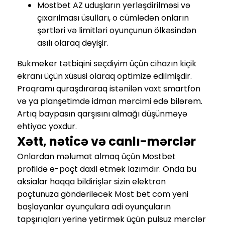
Mostbet AZ uduşların yerləşdirilməsi və
çıxarılması üsulları, o cümlədən onların
şərtləri və limitləri oyunçunun ölkəsindən
asılı olaraq dəyişir.
Bukmeker tətbiqini seçdiyim üçün cihazın kiçik
ekranı üçün xüsusi olaraq optimize edilmişdir.
Proqramı quraşdıraraq istənilən vaxt smartfon
və ya planşetimdə idman mərcimi edə bilərəm.
Artıq baypasın qarşısını almağı düşünməyə
ehtiyac yoxdur.
Xətt, nəticə və canlı-mərclər
Onlardan məlumat almaq üçün Mostbet
profildə e-poçt daxil etmək lazımdır. Onda bu
aksialar haqqa bildirişlər sizin elektron
poçtunuza göndəriləcək Most bet com yeni
başlayanlar oyunçulara adi oyunçuların
tapşırıqları yerinə yetirmək üçün pulsuz mərclər