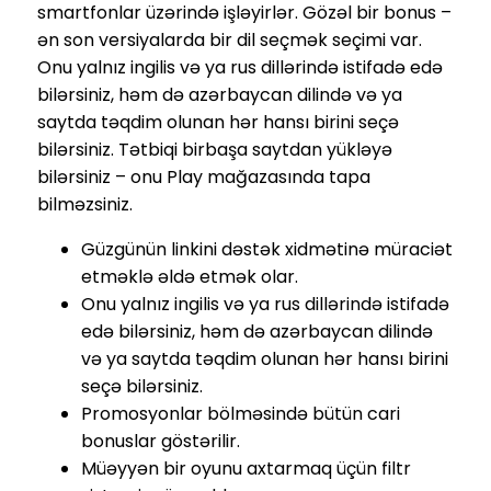
smartfonlar üzərində işləyirlər. Gözəl bir bonus –
ən son versiyalarda bir dil seçmək seçimi var.
Onu yalnız ingilis və ya rus dillərində istifadə edə
bilərsiniz, həm də azərbaycan dilində və ya
saytda təqdim olunan hər hansı birini seçə
bilərsiniz. Tətbiqi birbaşa saytdan yükləyə
bilərsiniz – onu Play mağazasında tapa
bilməzsiniz.
Güzgünün linkini dəstək xidmətinə müraciət
etməklə əldə etmək olar.
Onu yalnız ingilis və ya rus dillərində istifadə
edə bilərsiniz, həm də azərbaycan dilində
və ya saytda təqdim olunan hər hansı birini
seçə bilərsiniz.
Promosyonlar bölməsində bütün cari
bonuslar göstərilir.
Müəyyən bir oyunu axtarmaq üçün filtr