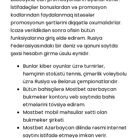
İstifadəçilər bonuslardan və promosyon
kodlarından faydalanmaq istəsələr
promosyonun şərtlərini diqqətlə oxumalıdırlar.
İcazə verildikdən sonra ofisin bütün
funksiyalarına giriş əldə edirəm. Rusiya
Federasiyasındakı bir dəniz və qanuni saytda
şəxsi hesabın girmə üsulu eynidır.
Bunlar kiber oyunlar üzrə turnirlər,
həmçinin stolüstü tennis, çimərlik voleybolu
üzrə Rusiya və Belarus çempionatlarıdır.
Bütün bahisçilərə Mostbet azerbaycan
bukmeker kontoru veb saytında bahis
etmələrini tövsiyə edirəm.
Mostbet mobil məhsullar xətti olan
bukmeker şirkəti.
Mostbet Azərbaycan dilində rəsmi internet
saytını istifadə etməyə imkan verir.