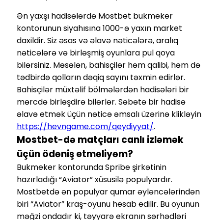
Ən yaxşı hadisələrdə Mostbet bukmeker
kontorunun siyahısına 1000-ə yaxın market
daxildir. Siz əsas və əlavə nəticələrə, aralıq
nəticələrə və birləşmiş oyunlara pul qoya
bilərsiniz. Məsələn, bahisçilər həm qalibi, həm də
tədbirdə qolların dəqiq sayını təxmin edirlər.
Bahisçilər müxtəlif bölmələrdən hadisələri bir
mərcdə birləşdirə bilərlər. Səbətə bir hadisə
əlavə etmək üçün nəticə əmsalı üzərinə klikləyin
https://hevngame.com/qeydiyyat/
.
Mostbet-də matçları canlı izləmək
üçün ödəniş etməliyəm?
Bukmeker kontorunda Spribe şirkətinin
hazırladığı “Aviator” xüsusilə populyardır.
Mostbetdə ən populyar qumar əyləncələrindən
biri “Aviator” kraş-oyunu hesab edilir. Bu oyunun
məğzi ondadır ki, təyyarə ekranın sərhədləri