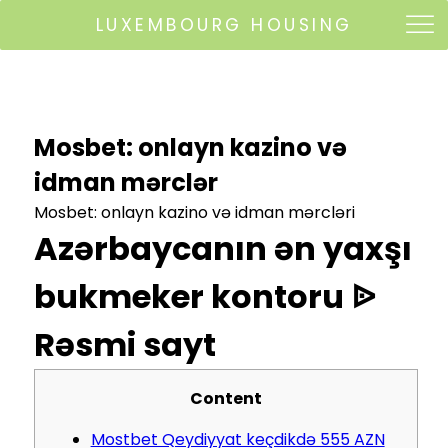
LUXEMBOURG HOUSING
Mosbet: onlayn kazino və
idman mərclər
Mosbet: onlayn kazino və idman mərcləri
Azərbaycanın ən yaxşı
bukmeker kontoru ᐉ
Rəsmi sayt
Content
Mostbet Qeydiyyat keçdikdə 555 AZN