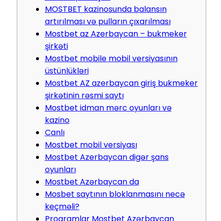
MOSTBET kazinosunda balansın
artırılması və pulların çıxarılması
Mostbet az Azerbaycan – bukmeker
şirkəti
Mostbet mobile mobil versiyasının
üstünlükləri
Mostbet AZ azerbaycan giriş bukmeker
şirkətinin rəsmi saytı
Mostbet idman mərc oyunları və
kazino
Canlı
Mostbet mobil versiyası
Mostbet Azerbaycan digər şans
oyunları
Mostbet Azərbaycan da
Mosbet saytının bloklanmasını necə
keçməli?
Proqramlar Mostbet Azərbaycan