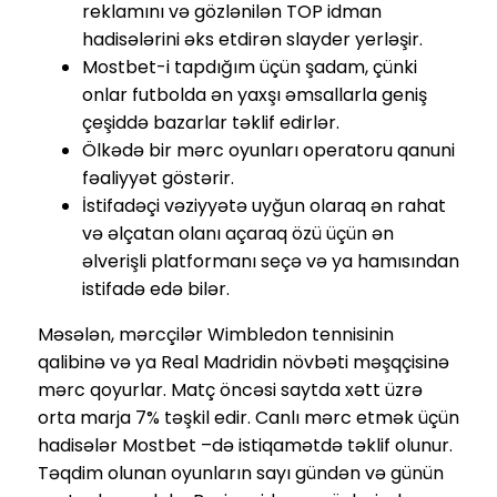
reklamını və gözlənilən TOP idman
hadisələrini əks etdirən slayder yerləşir.
Mostbet-i tapdığım üçün şadam, çünki
onlar futbolda ən yaxşı əmsallarla geniş
çeşiddə bazarlar təklif edirlər.
Ölkədə bir mərc oyunları operatoru qanuni
fəaliyyət göstərir.
İstifadəçi vəziyyətə uyğun olaraq ən rahat
və əlçatan olanı açaraq özü üçün ən
əlverişli platformanı seçə və ya hamısından
istifadə edə bilər.
Məsələn, mərcçilər Wimbledon tennisinin
qalibinə və ya Real Madridin növbəti məşqçisinə
mərc qoyurlar. Matç öncəsi saytda xətt üzrə
orta marja 7% təşkil edir. Canlı mərc etmək üçün
hadisələr Mostbet –də istiqamətdə təklif olunur.
Təqdim olunan oyunların sayı gündən və günün