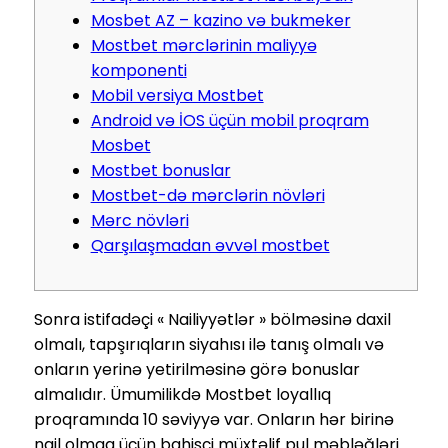
Mosbet AZ – kazino və bukmeker
Mostbet mərclərinin maliyyə
komponenti
Mobil versiya Mostbet
Android və İOS üçün mobil proqram
Mosbet
Mostbet bonuslar
Mostbet-də mərclərin növləri
Mərc növləri
Qarşılaşmadan əvvəl mostbet
Sonra istifadəçi « Nailiyyətlər » bölməsinə daxil
olmalı, tapşırıqların siyahısı ilə tanış olmalı və
onların yerinə yetirilməsinə görə bonuslar
almalıdır. Ümumilikdə Mostbet loyallıq
proqramında 10 səviyyə var. Onların hər birinə
nail olmaq üçün bahisçi müxtəlif pul məbləğləri