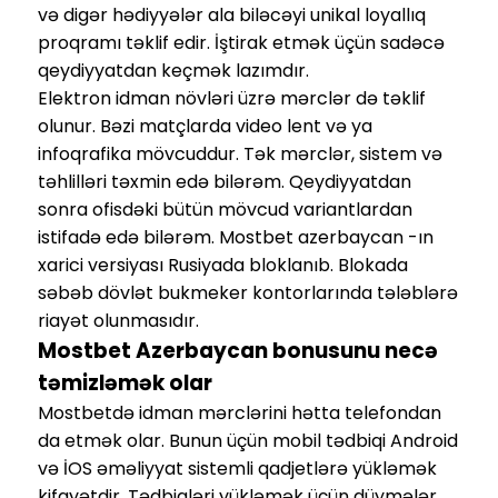
və digər hədiyyələr ala biləcəyi unikal loyallıq
proqramı təklif edir. İştirak etmək üçün sadəcə
qeydiyyatdan keçmək lazımdır.
Elektron idman növləri üzrə mərclər də təklif
olunur. Bəzi matçlarda video lent və ya
infoqrafika mövcuddur. Tək mərclər, sistem və
təhlilləri təxmin edə bilərəm. Qeydiyyatdan
sonra ofisdəki bütün mövcud variantlardan
istifadə edə bilərəm. Mostbet azerbaycan -ın
xarici versiyası Rusiyada bloklanıb. Blokada
səbəb dövlət bukmeker kontorlarında tələblərə
riayət olunmasıdır.
Mostbet Azerbaycan bonusunu necə
təmizləmək olar
Mostbetdə idman mərclərini hətta telefondan
da etmək olar. Bunun üçün mobil tədbiqi Android
və İOS əməliyyat sistemli qadjetlərə yükləmək
kifayətdir. Tədbiqləri yükləmək üçün düymələr