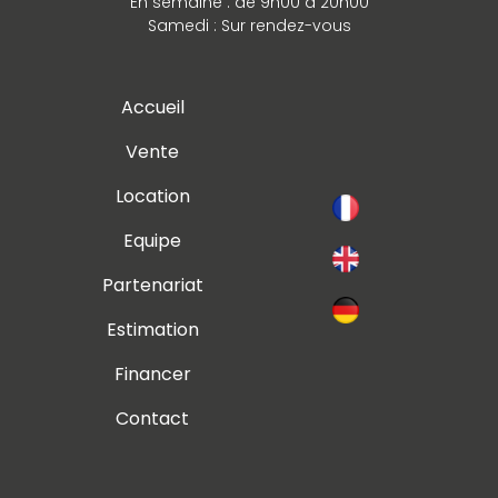
En semaine : de 9h00 à 20h00
Samedi : Sur rendez-vous
Accueil
Vente
Location
Equipe
Partenariat
Estimation
Financer
Contact