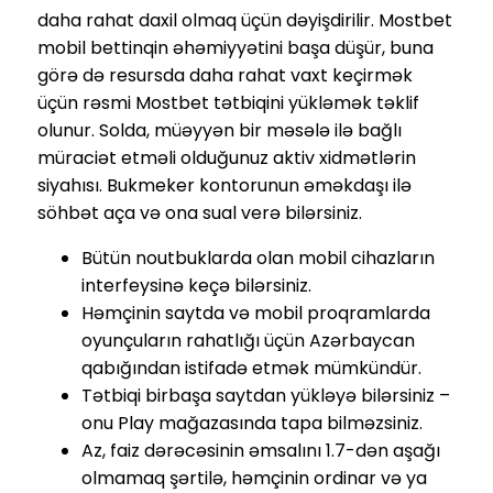
daha rahat daxil olmaq üçün dəyişdirilir. Mostbet
mobil bettinqin əhəmiyyətini başa düşür, buna
görə də resursda daha rahat vaxt keçirmək
üçün rəsmi Mostbet tətbiqini yükləmək təklif
olunur. Solda, müəyyən bir məsələ ilə bağlı
müraciət etməli olduğunuz aktiv xidmətlərin
siyahısı. Bukmeker kontorunun əməkdaşı ilə
söhbət aça və ona sual verə bilərsiniz.
Bütün noutbuklarda olan mobil cihazların
interfeysinə keçə bilərsiniz.
Həmçinin saytda və mobil proqramlarda
oyunçuların rahatlığı üçün Azərbaycan
qabığından istifadə etmək mümkündür.
Tətbiqi birbaşa saytdan yükləyə bilərsiniz –
onu Play mağazasında tapa bilməzsiniz.
Az, faiz dərəcəsinin əmsalını 1.7-dən aşağı
olmamaq şərtilə, həmçinin ordinar və ya