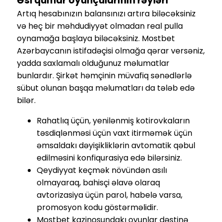
Əsl qumar oyunçularının rəyləri
Artıq hesabınızın balansınızı artıra biləcəksiniz
və heç bir məhdudiyyət olmadan real pulla
oynamağa başlaya biləcəksiniz. Mostbet
Azərbaycanın istifadəçisi olmağa qərar versəniz,
yadda saxlamalı olduğunuz məlumatlar
bunlardır. Şirkət həmçinin müvafiq sənədlərlə
sübut olunan başqa məlumatları da tələb edə
bilər.
Rahatlıq üçün, yenilənmiş kotirovkaların
təsdiqlənməsi üçün vaxt itirməmək üçün
əmsaldakı dəyişikliklərin avtomatik qəbul
edilməsini konfiqurasiya edə bilərsiniz.
Qeydiyyat keçmək növündən asılı
olmayaraq, bahisçi əlavə olaraq
avtorizasiya üçün parol, habelə varsa,
promosyon kodu göstərməlidir.
Mostbet kazinosundakı oyunlar dəstinə