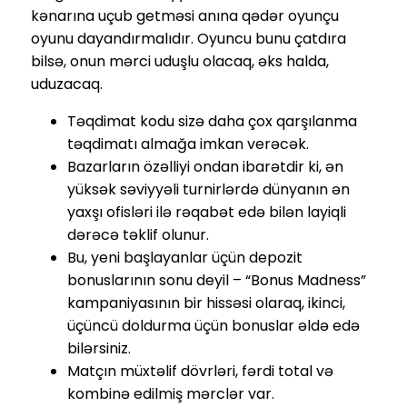
kənarına uçub getməsi anına qədər oyunçu
oyunu dayandırmalıdır. Oyuncu bunu çatdıra
bilsə, onun mərci uduşlu olacaq, əks halda,
uduzacaq.
Təqdimat kodu sizə daha çox qarşılanma
təqdimatı almağa imkan verəcək.
Bazarların özəlliyi ondan ibarətdir ki, ən
yüksək səviyyəli turnirlərdə dünyanın ən
yaxşı ofisləri ilə rəqabət edə bilən layiqli
dərəcə təklif olunur.
Bu, yeni başlayanlar üçün depozit
bonuslarının sonu deyil – “Bonus Madness”
kampaniyasının bir hissəsi olaraq, ikinci,
üçüncü doldurma üçün bonuslar əldə edə
bilərsiniz.
Matçın müxtəlif dövrləri, fərdi total və
kombinə edilmiş mərclər var.