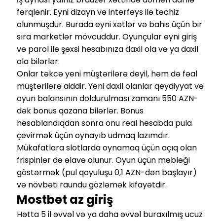
fərqlənir. Eyni dizayn və interfeys ilə təchiz
olunmuşdur. Burada eyni xətlər və bahis üçün bir
sıra marketlər mövcuddur. Oyunçular eyni giriş
və parol ilə şəxsi hesabınıza daxil ola və ya daxil
ola bilərlər.
Onlar təkcə yeni müştərilərə deyil, həm də fəal
müştərilərə aiddir. Yeni daxil olanlar qeydiyyat və
oyun balansının doldurulması zamanı 550 AZN-
dək bonus qazana bilərlər. Bonus
hesablandıqdan sonra onu real hesabda pula
çevirmək üçün oynayıb udmaq lazımdır.
Mükafatlara slotlarda oynamaq üçün açıq olan
frispinlər də əlavə olunur. Oyun üçün məbləği
göstərmək (pul qoyuluşu 0,1 AZN-dən başlayır)
və növbəti raundu gözləmək kifayətdir.
Mostbet az giriş
Hətta 5 il əvvəl və ya daha əvvəl buraxılmış ucuz