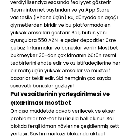
verdiyi lisenziya əsasında fəaliyyət göstərir
Rəsmi internet saytından və ya App Store
vasitəsilə (iPhone üçün) Bu, dünyada ən aşağı
qiymətlərdən biridir və bu platformada ən
yüksək əmsalları göstərir Bəli, bütün yeni
oyunçulara 550 AZN-ə qədər depozitlər üzrə
pulsuz fırlanmalar və bonuslar verilir Mostbet
bukmeyker 30-dan çox idmanın bütün rəsmi
tədbirlərini əhatə edir və öz istifadəçilərinə hər
bir matç üçün yüksək əmsallar və müxtəlif
bazarlar təklif edir. Sizi həmçinin çox sayda
səxavətli bonuslar gözləyir!
Pul vəsaitlərinin yerləşdirilməsi və
çıxarılması mostbet
Ən qısa müddətdə cavab veriləcək və əksər
problemlər tez-tez bu üsulla həll olunur. Sol
blokda fərqli idman növlərinə çeşidlənmiş xətt
yerləşir. Saytın mərkəzi blokunda aktual