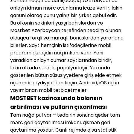
xidməti haqqında danışacağıq. Azərbaycanda
onlayn idman mərc oyunlarına icazə verilir, lakin
qanuni olaraq bunu yalnız bir şirkət qəbul edir.
Bu ölkənin sakinləri yaxşı bahislərdən və
Mostbet Azərbaycan tərəfindən təqdim olunan
olduqca fərqli və maraqlı bonuslardan yararlana
bilərlər. Sayt həmçinin istifadəçilərinə mobil
proqram quraşdırmaq imkanı verir. Yeni
yaradılan onlayn qumar saytlarından biridir,
lakin ölkədə sürətlə populyarlaşır. Yuxarıda
göstərilən bütün xüsusiyyətlərə giriş əldə etmək
üçün indi qeydiyyatdan keçin. Android, iOS üçün
yayımlanan mobil tətbiqetmələr.
MOSTBET kazinosunda balansın
artırılması və pulların çıxarılması
Tam nağd pul var – tədbirin sonuna qədər tam
mərc geri qaytarılması imkanı, qismən geri
qaytarılma yoxdur. Canlı rejimdə qısa statistik