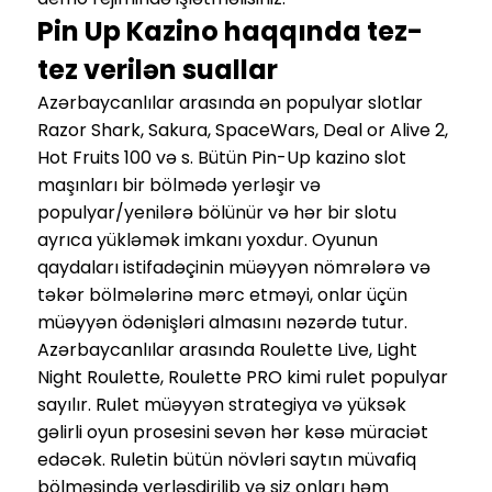
Pin Up Kazino haqqında tez-
tez verilən suallar
Azərbaycanlılar arasında ən populyar slotlar
Razor Shark, Sakura, SpaceWars, Deal or Alive 2,
Hot Fruits 100 və s. Bütün Pin-Up kazino slot
maşınları bir bölmədə yerləşir və
populyar/yenilərə bölünür və hər bir slotu
ayrıca yükləmək imkanı yoxdur. Oyunun
qaydaları istifadəçinin müəyyən nömrələrə və
təkər bölmələrinə mərc etməyi, onlar üçün
müəyyən ödənişləri almasını nəzərdə tutur.
Azərbaycanlılar arasında Roulette Live, Light
Night Roulette, Roulette PRO kimi rulet populyar
sayılır. Rulet müəyyən strategiya və yüksək
gəlirli oyun prosesini sevən hər kəsə müraciət
edəcək. Ruletin bütün növləri saytın müvafiq
bölməsində yerləşdirilib və siz onları həm