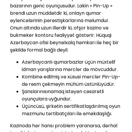
bazarının gənc oyunçusudur. Lakin « Pin-Up »
brendi uzun müddətdir ki, onlayn qumar
əyləncələrinin pərəstişkarlarına məlumdur.
Onun altında uzun illərdir ki, ofşor kazino və
bukmeker kontoru fəaliyyət göstərir. Hüquqi
Azərbaycan ofisi beynəlxalq həmkarı ilə heç bir
şəkildə formal bağlı deyil.
Azərbaycanlı qumarbazlar üçün müxtəlif
idman yarışlarına mərclər də mövcuddur.
Kombinə edilmiş və xüsusi mərclər Pin-Up-
də rəsm çəkməyin mühüm üstünlüyüdür.
Şanslarınısınamaq istəyən cəsarətli
oyunçulara uyğundur.
Üçüncüsü, şirkətin sertifikatlaşdırılmış oyun
məzmunu tərtibatçıları ilə əməkdaşlığı.
Kazinoda hər hansı problem yaranarsa, dərhal