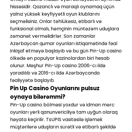
hissəsidir. Qazanclı və maraqlı oynamaq üçün
yalnız yüksək keyfiyyətli oyun klublarını
seçməlisiniz. Onlar təhlükəsiz, etibarlı və
funksional olmalı, həmçinin müntəzəm uduşlara
zəmanət verməlidirlər. Son zamanlar
Azərbaycan qumar oyunları istiqamətində fəal
inkişaf etməyə başlayıb və bu gün Pin-Up casino
ölkədə ən populyar kazinolardan biri hesab
olunur. Məşhur Pin-Up casino 2006-cı ildə
yaradılıb və 2016-cı ildə Azərbaycanda
fəaliyyətə başlayıb.
Pin Up Casino Oyunlarını pulsuz
oynaya bilərəmmi?
Pin-Up casino bölməsi yoxdur və idman mərc
oyunları yerli qanunvericiliyə tam uyğun olaraq
həyata keçirilir. TsUPIS vasitəsilə işləmək
müştərilərə uduşların sürətli və etibarlı şəkildə