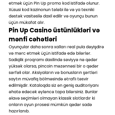
etmək üçün Pin Up promo kod istifadə olunur.
Xüsusi kod kazinonun tələbi ilə və ya texniki
dəstək vasitəsilə daxil edilir və oyunçu bunun
üçün mükafat alır.
Pin Up Casino üstünlükləri və
mənfi cəhətləri
Oyunçular daha sonra xalları real pula dəyişdirə
və mərc etmək üçün istifadə edə bilərlər.
Sadiqlik proqramı daxilində səviyyə nə qədər
yüksək olarsa, pincoin məzənnəsi bir o qədər
sərfəli olar. Aksiyaların və bonusların şərtləri
saytın müvafiq bölməsində ətraflı təsvir
edilmişdir. Kataloqda siz ən geniş auditoriyanı
əhatə edəcək əyləncə tapa bilərsiniz. Bunlar
əlavə seçimləri olmayan klassik slotlardır ki
onların oyun prosesi mümkün qədər sadə
hazırlanıb.