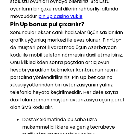
stolüstü oyunları oynaya bilərsiniz. Stolüstü
oyunların bir çoxu real dilerin rəhbərliyi altında
mövcuddur
pin up casino yukle
.
Pin Up bonus pul çıxarılır?
Sonuncular əksər canlı hadisələr üçün saxlanılan
qrafik uyğunluq mərkəzi ilə əvəz olunur. Pin-Up-
də müştəri profili yaratmaq üçün Azərbaycan
kodu ilə mobil telefon nömrəsini daxil etməlisiniz.
Onu kliklədikdən sonra poçtdan artıq oyun
hesabı yaradılan bukmeker kontorunun rəsmi
portalına yönləndirilirsiniz. Pin Up bet casino
xüsusiyyətlərindən biri avtorizasiyanın yalnız
telefonla həyata keçirilməsidir. Hər dəfə sayta
daxil olan zaman müştəri avtorizasiya üçün parol
olan SMS kodu alır.
Dəstək xidmətində bu sahə üzrə
mükəmməl biliklərə və geniş təcrübəyə