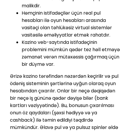
malikdir.
Həmçinin istifadəçilər üçün real pul
hesabları ilə oyun hesabları arasında
vasitəçi olan təhlükəsiz virtual sistemlər
vasitəsilə əməliyyatlar etmək rahatdır.
Kazino veb-saytında istifadəçinin
problemini mümkün qədər tez həll etməyə
zəmanət verən mütəxəssis çağırmaq üçün
bir düymə var.
Ərizə kazino tərəfindən nəzərdən keçirilir və pul
ödəniş sisteminin şərtlərinə uyğun olaraq oyun
hesabından çıxarılır. Onlar bir neçə dəqiqədən
bir neçə iş gününə qədər dəyişə bilər (bank
kartları vəziyyətində). Bu, bonusun çıxarılması
onun öz qaydaları (şəxsi hədiyyə və ya
cashback) ilə təmin edildiyi təqdirdə
mümkündür. Əlavə pul və ya pulsuz spinlər əldə