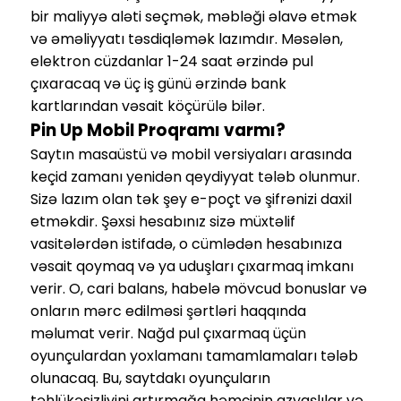
bir maliyyə aləti seçmək, məbləği əlavə etmək
və əməliyyatı təsdiqləmək lazımdır. Məsələn,
elektron cüzdanlar 1-24 saat ərzində pul
çıxaracaq və üç iş günü ərzində bank
kartlarından vəsait köçürülə bilər.
Pin Up Mobil Proqramı varmı?
Saytın masaüstü və mobil versiyaları arasında
keçid zamanı yenidən qeydiyyat tələb olunmur.
Sizə lazım olan tək şey e-poçt və şifrənizi daxil
etməkdir. Şəxsi hesabınız sizə müxtəlif
vasitələrdən istifadə, o cümlədən hesabınıza
vəsait qoymaq və ya uduşları çıxarmaq imkanı
verir. O, cari balans, habelə mövcud bonuslar və
onların mərc edilməsi şərtləri haqqında
məlumat verir. Nağd pul çıxarmaq üçün
oyunçulardan yoxlamanı tamamlamaları tələb
olunacaq. Bu, saytdakı oyunçuların
təhlükəsizliyini artırmağa həmçinin azyaşlılar və