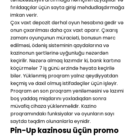
fırıldaqçılar üçün sayta girişi məhdudlaşdırmağa
imkan verir.
Çox vaxt depozit dərhal oyun hesabına gedir və
onun çıxarılması daha çox vaxt aparır. Çıxarış
zamanı oyunçunun müraciəti, bonusun mərc
edilməsi, ödəniş sisteminin qaydalarına və
kazinonun şərtlərinə uyğunluğu nəzərdən
keçirilir. Nəzərə almaq lazımdır ki, bank kartına
köçürmələr 7 iş günü ərzində həyata keçirilə
bilər. Yüklənmiş proqram yalnız qeydiyyatdan
keçmiş və daxil olmuş istifadəçilər üçün işləyir.
Proqram ən son proqram yeniləməsini və lazımi
boş yaddaş miqdarını yoxladıqdan sonra
müvafiq cihaza yüklənməlidir. Kazino
proqramındakı funksiyalar və oyunların sayı
saytda təqdim olunanlarla eynidir.
Pin-Up kazinosu üçün promo