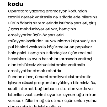
kodu
Operatora yazaraq promosyon kodundan
texniki dəstək vasitəsilə də istifadə edə bilərsiniz.
Bütün ödəniş sistemlərində istifadə şərtləri, giriş
/ çıxış məhdudiyyətləri var, həmçinin
əməliyyatlar üçün öz şərtlərini
müəyyənləşdirirlər. Bu yaxınlarda kriptovalyuta
pul kisələri vasitəsilə köçürmələr ən populyar
hala gəldi. Həmçinin istifadəçilər üçün real pul
hesabları ilə oyun hesabları arasında vasitəçi
olan təhlükəsiz virtual sistemlər vasitəsilə
əməliyyatlar etmək rahatdır.
Bundan əlavə, ümumi əməliyyat sistemləri ilə
işləyən xüsusi proqramları yükləyə bilərsiniz. Bu,
sabit İnternet bağlantısı ilə istənilən yerdə və
istənilən vaxt sevimli oyunları oynamağa imkan
verəcək. Dileri məğlub etmək üçün onları yalnız
demo rejimində işlətməlisiniz.