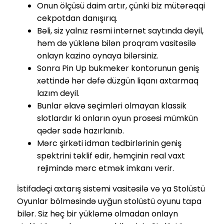
Onun ölçüsü daim artır, çünki biz mütərəqqi
cekpotdan danışırıq.
Bəli, siz yalnız rəsmi internet saytında deyil,
həm də yüklənə bilən proqram vasitəsilə
onlayn kazino oynaya bilərsiniz.
Sonra Pin Up bukmeker kontorunun geniş
xəttində hər dəfə düzgün liqanı axtarmaq
lazım deyil.
Bunlar əlavə seçimləri olmayan klassik
slotlardır ki onların oyun prosesi mümkün
qədər sadə hazırlanıb.
Mərc şirkəti idman tədbirlərinin geniş
spektrini təklif edir, həmçinin real vaxt
rejimində mərc etmək imkanı verir.
İstifadəçi axtarış sistemi vasitəsilə və ya Stolüstü
Oyunlar bölməsində uyğun stolüstü oyunu tapa
bilər. Siz heç bir yükləmə olmadan onlayn