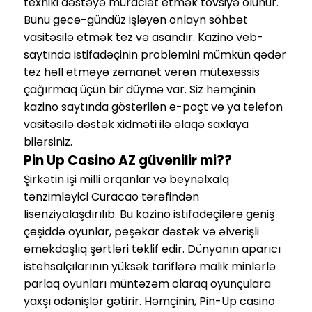
texniki dəstəyə müraciət etmək tövsiyə olunur.
Bunu gecə-gündüz işləyən onlayn söhbət
vasitəsilə etmək tez və asandır. Kazino veb-
saytında istifadəçinin problemini mümkün qədər
tez həll etməyə zəmanət verən mütəxəssis
çağırmaq üçün bir düymə var. Siz həmçinin
kazino saytında göstərilən e-poçt və ya telefon
vasitəsilə dəstək xidməti ilə əlaqə saxlaya
bilərsiniz.
Pin Up Casino AZ güvenilir mi??
Şirkətin işi milli orqanlar və beynəlxalq
tənzimləyici Curacao tərəfindən
lisenziyalaşdırılıb. Bu kazino istifadəçilərə geniş
çeşiddə oyunlar, peşəkar dəstək və əlverişli
əməkdaşlıq şərtləri təklif edir. Dünyanın aparıcı
istehsalçılarının yüksək tariflərə malik minlərlə
parlaq oyunları müntəzəm olaraq oyunçulara
yaxşı ödənişlər gətirir. Həmçinin, Pin-Up casino