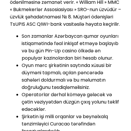
ödənilməsinə zəmanət verir. « William Hill » MMC
« Bukmekerlər Assosiasiyası » SRO-nun üzvüdür –
üzvlük şəhadətnaməsi № 8. Müştəri ödənişləri
TsUPIS ASC QIWI-bank vasitəsilə həyata keçirilir.
Son zamanlar Azərbaycan qumar oyunları
istiqamətində fəal inkişaf etməyə başlayıb
və bu gün Pin-Up casino ölkədə ən
populyar kazinolardan biri hesab olunur.
Oyun mərc şirkətinin saytında xüsusi bir
düyməni tapmalı, açılan pəncərədə
sahələri doldurmalı və bu məlumatın
doğruluğunu təsdiqləməlisiniz.
Operatorlar dərhal köməyə gələcək və
çətin vəziyyətdən düzgün çıxış yolunu təklif
edəcəklər.
Şirkətin işi milli orqanlar və beynəlxalq
tənzimləyici Curacao tərəfindən