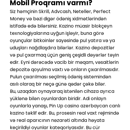
Mobil Proqramı varmı?
Siz həmçinin Skrill, Advcash, Neteller, Perfect
Money və bəzi digər ödəniş xidmətlərindən
istifadə edə bilərsiniz. Kazino müasir blokçeyn
texnologiyalarına uyğun işləyir, buna görə
oyunçular bitkoinlər sayəsində pul yatıra və ya
uduşları nağdlaşdıra bilərlər. Kazino depozitlər
və pul çıxarmaq üçün geniş çeşidli dəyərlər təyin
edir. Eyni dərəcədə vacib bir məqam, vəsaitlərin
depozitə qoyulma vaxtı və onların çıxarılmasıdır.
Pulun çıxarılması seçilmiş ödəniş sistemindən
asılı olaraq bir neçə günə qədər çəkə bilər.
Bu, uzaqdan oynayaraq istənilən cihaza ayrıca
yüklənə bilən oyunlardan biridir. Adi onlayn
oyunlarla yanaşı, Pin Up casino azerbaycan canlı
kazino təklif edir. Bu, prosesin real vaxt rejimində
və real aparıcının nəzarəti altında həyata
keçirildiyi oyunlar kateqoriyasıdır. Bu cür