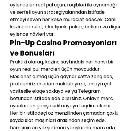
əyləncələr real pul üçün, rəqibləri ilə oynamağı
və sərfəli oyun strategiyalarından istifadə
etməyi sevən hər kəsə müraciət edəcək. Canlı
kazinoda rulet, blackjack, poker, bakara və digər
əyləncə növləri var.
Pin-Up Casino Promosyonları
və Bonusları
Praktiki olaraq, kazino saytındaki hər hansı bir
oyun real pul mərcləri üçün mövcuddur.
Məsləhət almaq üçün qaynar xəttə zəng edə,
problemi izah edən məktub yaza, onlayn çat
vasitəsilə əlaqə saxlaya və ya Telegram
botundan istifadə edə bilərsiniz. Onlayn mərc
oyunları ən geniş auditoriyaya təqdim olunur.
Hər bir istifadəçi öz mənzilindən çıxmadan çoxlu
sayda slot maşınları arasından seçim edə,
həmçinin ən yaxşı idman yarışlarına mərc edə