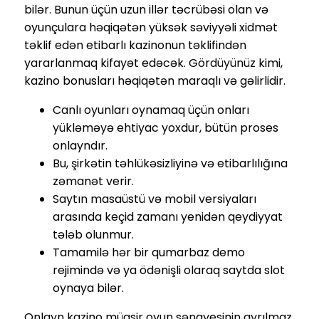
bilər. Bunun üçün uzun illər təcrübəsi olan və
oyunçulara həqiqətən yüksək səviyyəli xidmət
təklif edən etibarlı kazinonun təklifindən
yararlanmaq kifayət edəcək. Gördüyünüz kimi,
kazino bonusları həqiqətən maraqlı və gəlirlidir.
Canlı oyunları oynamaq üçün onları
yükləməyə ehtiyac yoxdur, bütün proses
onlayndır.
Bu, şirkətin təhlükəsizliyinə və etibarlılığına
zəmanət verir.
Saytın masaüstü və mobil versiyaları
arasında keçid zamanı yenidən qeydiyyat
tələb olunmur.
Tamamilə hər bir qumarbaz demo
rejimində və ya ödənişli olaraq saytda slot
oynaya bilər.
Onlayn kazino müasir oyun sənayesinin ayrılmaz