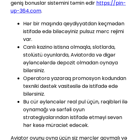
geniş bonuslar sistemini təmin edir
https://pin-
up-364.com
.
Hər bir maşında qeydiyyatdan keçmədən
istifadə edə biləcəyiniz pulsuz mərc rejimi
var.
Canlı kazino istisna olmaqla, slotlarda,
stolüstü oyunlarda, Aviatorda və digər
əyləncələrdə depozit olmadan oynaya
bilərsiniz.
Operatora yazaraq promosyon kodundan
texniki dəstək vasitəsilə də istifadə edə
bilərsiniz.
Bu cür əyləncələr real pul üçün, rəqibləri ilə
oynamağı və sərfəli oyun
strategiyalarından istifadə etməyi sevən
hər kəsə müraciət edəcək.
Aviator oyunu oyna üçün siz mərclər qoymalı və