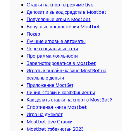
Ставки на спорт в режиме Live
Депозит и вывод средств в Mostbet
Популярные игры в Mostbet
Бонусные предложения Mostbet
Покер
Лучшие игровые автоматы
Через социальные сети
Программа лояльности
Зарегистрироваться в Mostbet
Играть в онлайн-казино MostBet на
реальные деньги
Приложение Мостбет
Линия, ставки и коэффициенты
Как делать ставки на спорт в MostBet?
Спортивная книга Mostbet
Игра на джекпот
Mostbet Live Ставки
Mostbet Узбекистан 2023