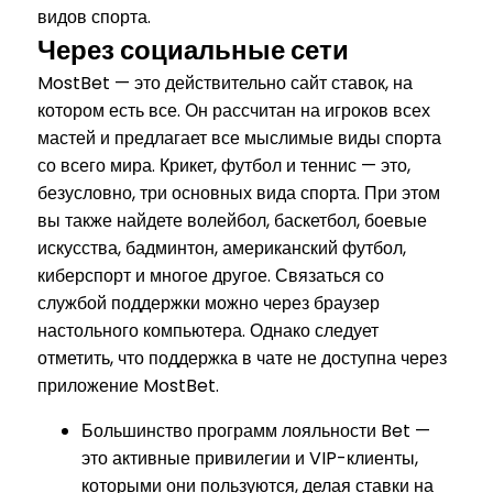
видов спорта.
Через социальные сети
MostBet — это действительно сайт ставок, на
котором есть все. Он рассчитан на игроков всех
мастей и предлагает все мыслимые виды спорта
со всего мира. Крикет, футбол и теннис — это,
безусловно, три основных вида спорта. При этом
вы также найдете волейбол, баскетбол, боевые
искусства, бадминтон, американский футбол,
киберспорт и многое другое. Связаться со
службой поддержки можно через браузер
настольного компьютера. Однако следует
отметить, что поддержка в чате не доступна через
приложение MostBet.
Большинство программ лояльности Bet —
это активные привилегии и VIP-клиенты,
которыми они пользуются, делая ставки на