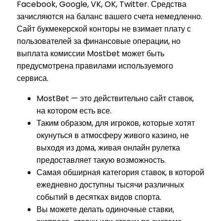
Facebook, Google, VK, OK, Twitter. Средства
зачисляются на баланс вашего счета немедленно.
Сайт букмекерской конторы не взимает плату с
пользователей за финансовые операции, но
выплата комиссии Mostbet может быть
предусмотрена правилами используемого
сервиса.
MostBet — это действительно сайт ставок,
на котором есть все.
Таким образом, для игроков, которые хотят
окунуться в атмосферу живого казино, не
выходя из дома, живая онлайн рулетка
предоставляет такую возможность.
Самая обширная категория ставок, в которой
ежедневно доступны тысячи различных
событий в десятках видов спорта.
Вы можете делать одиночные ставки,