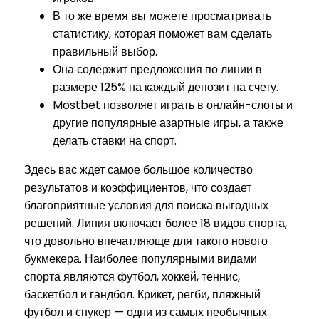
В то же время вы можете просматривать
статистику, которая поможет вам сделать
правильный выбор.
Она содержит предложения по линии в
размере 125% на каждый депозит на счету.
Mostbet позволяет играть в онлайн-слоты и
другие популярные азартные игры, а также
делать ставки на спорт.
Здесь вас ждет самое большое количество
результатов и коэффициентов, что создает
благоприятные условия для поиска выгодных
решений. Линия включает более 18 видов спорта,
что довольно впечатляюще для такого нового
букмекера. Наиболее популярными видами
спорта являются футбол, хоккей, теннис,
баскетбол и гандбол. Крикет, регби, пляжный
футбол и снукер — одни из самых необычных