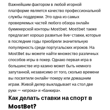
Важнейшим фактором в любой игорной
платформе является качество профессиональной
службы поддержки. Это одна из самых
проверяемых частей любого обзора онлайн
букмекерской конторы Mostbet. Mostbet также
предлагает хорошо развитые live-ставки, которые
в последние годы приобрели значительную
популярность среди португальских игроков. На
MostBet вы можете найти множество различных
способов игры в покер. Однако первая игра в
большинстве игр казино может быть немного
запутанной, независимо от того, сколько времени
вы посвятили онлайн-покеру или домашним
играм. Живой дилер выкладывает на стол две
руки — «игрока» и «банкира».
Как делать ставки на спорт в
MostBet?