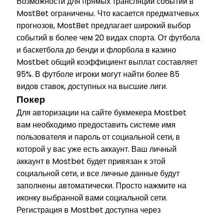
Возможности для прямых трансляций событий в
MostBet ограничены. Что касается предматчевых
прогнозов, MostBet предлагает широкий выбор
событий в более чем 20 видах спорта. От футбола
и баскетбола до бенди и флорбола в казино
Mostbet общий коэффициент выплат составляет
95%. В футболе игроки могут найти более 85
видов ставок, доступных на высшие лиги.
Покер
Для авторизации на сайте букмекера Mostbet
вам необходимо предоставить системе имя
пользователя и пароль от социальной сети, в
которой у вас уже есть аккаунт. Ваш личный
аккаунт в Mostbet будет привязан к этой
социальной сети, и все личные данные будут
заполнены автоматически. Просто нажмите на
иконку выбранной вами социальной сети.
Регистрация в Mostbet доступна через