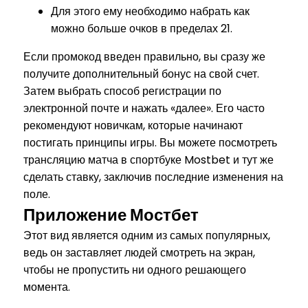
Для этого ему необходимо набрать как
можно больше очков в пределах 21.
Если промокод введен правильно, вы сразу же
получите дополнительный бонус на свой счет.
Затем выбрать способ регистрации по
электронной почте и нажать «далее». Его часто
рекомендуют новичкам, которые начинают
постигать принципы игры. Вы можете посмотреть
трансляцию матча в спортбуке Mostbet и тут же
сделать ставку, заключив последние изменения на
поле.
Приложение Мостбет
Этот вид является одним из самых популярных,
ведь он заставляет людей смотреть на экран,
чтобы не пропустить ни одного решающего
момента.