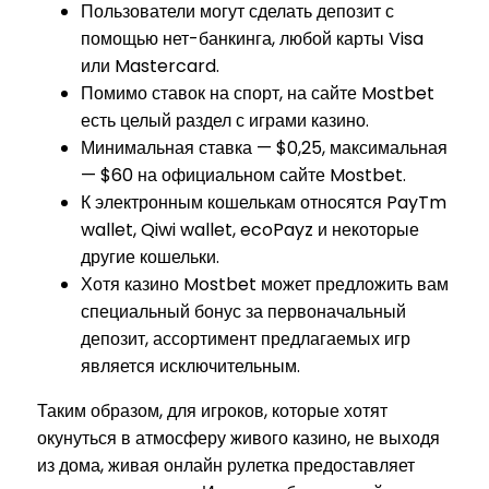
Пользователи могут сделать депозит с
помощью нет-банкинга, любой карты Visa
или Mastercard.
Помимо ставок на спорт, на сайте Mostbet
есть целый раздел с играми казино.
Минимальная ставка — $0,25, максимальная
— $60 на официальном сайте Mostbet.
К электронным кошелькам относятся PayTm
wallet, Qiwi wallet, ecoPayz и некоторые
другие кошельки.
Хотя казино Mostbet может предложить вам
специальный бонус за первоначальный
депозит, ассортимент предлагаемых игр
является исключительным.
Таким образом, для игроков, которые хотят
окунуться в атмосферу живого казино, не выходя
из дома, живая онлайн рулетка предоставляет