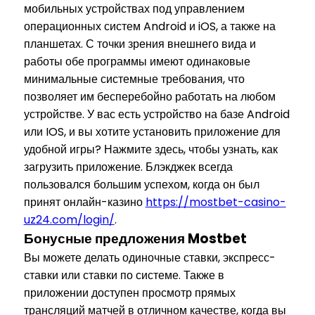
мобильных устройствах под управлением
операционных систем Android и iOS, а также на
планшетах. С точки зрения внешнего вида и
работы обе программы имеют одинаковые
минимальные системные требования, что
позволяет им бесперебойно работать на любом
устройстве. У вас есть устройство на базе Android
или IOS, и вы хотите установить приложение для
удобной игры? Нажмите здесь, чтобы узнать, как
загрузить приложение. Блэкджек всегда
пользовался большим успехом, когда он был
принят онлайн-казино
https://mostbet-casino-
uz24.com/login/
.
Бонусные предложения Mostbet
Вы можете делать одиночные ставки, экспресс-
ставки или ставки по системе. Также в
приложении доступен просмотр прямых
трансляций матчей в отличном качестве, когда вы