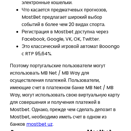
электронные кошельки.
Что касается предматчевых прогнозов,
MostBet предлагает широкий выбор
событий в более чем 20 видах спорта.
Регистрация в Mostbet доступна через
Facebook, Google, VK, OK, Twitter.
Это классический игровой автомат Booongo
с RTP 95,64%.
Поэтому португальские пользователи могут
использовать MB Net / MB Way для
осуществления платежей. Пользователи,
имеющие счет в платежном банке MB Net / MB
Way, могут использовать свою виртуальную карту
для совершения и получения платежей в
Mostbet. Однако, прежде чем сделать депозит в
Mostbet, необходимо иметь счет в одном из
банков
mostbet uz
.