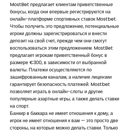
MostBet предлагает клиентам приветственные
бонусы, когда они впервые регистрируются на
онлайн-платформе спортивных ставок Mostbet.
Чтобы получить это предложение, потенциальные
игроки должны зарегистрироваться и внести
депозит на свой счет, прежде чем они смогут
воспользоваться этим предложением. MostBet
предлагает игрокам приветственный бонус в
размере €300, в зависимости от выбранной
валюты. Платежи осуществляются по
зашифрованным каналам, а наличие лицензии
гарантирует безопасность платежей. Mostbet
позволяет играть в онлайн-слоты и другие
популярные азартные игры, а также делать ставки
на спорт.
Банкир в баккара не имеет отношения к дому, а
игрок не имеет отношения к вам — это просто две
стороны, на которые можно делать ставки. Только