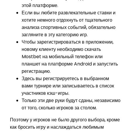
этой платформе.
Если вы любите развлекательные ставки и
хотите немного отдохнуть от тщательного
анализа спортивных событий, обязательно
загляните в эту категорию игр.
Чтобы зарегистрироваться в приложении,
новому клиенту необходимо скачать
Mostbet на мобильный телефон или
планшет на платформе Android и запустить
регистрацию.
Здесь вы регистрируетесь в выбранном
вами турнире или записываетесь в список
участников кэш-игры.
Только эти две руки будут сданы, независимо
от того, сколько игроков за столом.
Поэтому у игроков не было другого выбора, кроме
как бросить игру и наслаждаться любимым