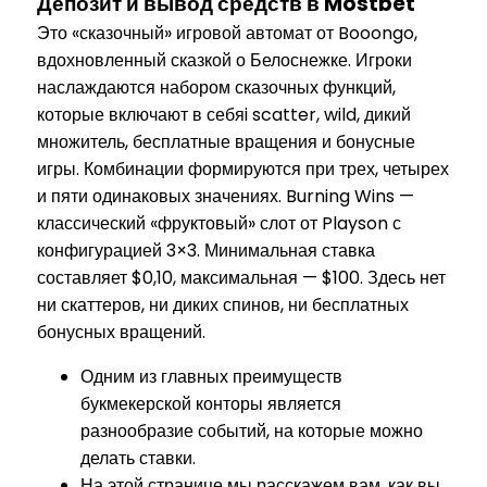
Депозит и вывод средств в Mostbet
Это «сказочный» игровой автомат от Booongo,
вдохновленный сказкой о Белоснежке. Игроки
наслаждаются набором сказочных функций,
которые включают в себяi scatter, wild, дикий
множитель, бесплатные вращения и бонусные
игры. Комбинации формируются при трех, четырех
и пяти одинаковых значениях. Burning Wins —
классический «фруктовый» слот от Playson с
конфигурацией 3×3. Минимальная ставка
составляет $0,10, максимальная — $100. Здесь нет
ни скаттеров, ни диких спинов, ни бесплатных
бонусных вращений.
Одним из главных преимуществ
букмекерской конторы является
разнообразие событий, на которые можно
делать ставки.
На этой странице мы расскажем вам, как вы