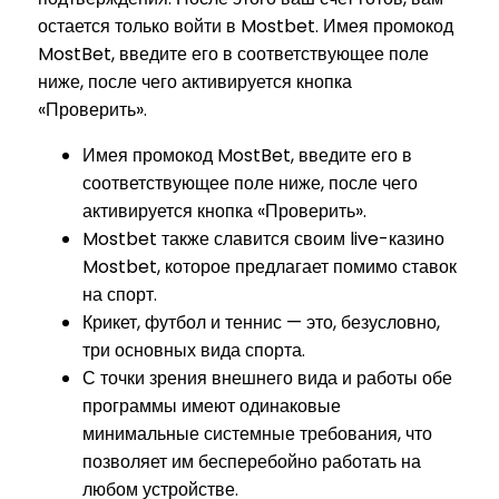
остается только войти в Mostbet. Имея промокод
MostBet, введите его в соответствующее поле
ниже, после чего активируется кнопка
«Проверить».
Имея промокод MostBet, введите его в
соответствующее поле ниже, после чего
активируется кнопка «Проверить».
Mostbet также славится своим live-казино
Mostbet, которое предлагает помимо ставок
на спорт.
Крикет, футбол и теннис — это, безусловно,
три основных вида спорта.
С точки зрения внешнего вида и работы обе
программы имеют одинаковые
минимальные системные требования, что
позволяет им бесперебойно работать на
любом устройстве.