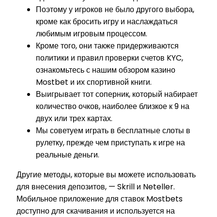
Поэтому у игроков не было другого выбора,
кроме как бросить игру и наслаждаться
любимым игровым процессом.
Кроме того, они также придерживаются
политики и правил проверки счетов KYC,
ознакомьтесь с нашим обзором казино
Mostbet и их спортивной книги.
Выигрывает тот соперник, который набирает
количество очков, наиболее близкое к 9 на
двух или трех картах.
Мы советуем играть в бесплатные слоты в
рулетку, прежде чем приступать к игре на
реальные деньги.
Другие методы, которые вы можете использовать
для внесения депозитов, — Skrill и Neteller.
Мобильное приложение для ставок Mostbets
доступно для скачивания и используется на