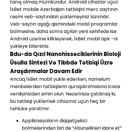
tanış olmaq mümkündür. Android cihazlar üçün
1xBet mobile Azerbaijan tətbiqini mərc saytının
rəsmi veb-saytından yükləməyiniz lazımdır.
Veb-saytın aşağı qismindəki mobil proqramlar
bölməsinə, daha sonra açılan yeni səhifədə isə
Android üzərinə klikləyərək, 1xBet mobil apk -ni
yukleye bilərsiniz.
Bdu-da Qızıl Nanohissəciklərinin Bioloji
Üsulla Sintezi Və Tibbdə Tətbiqi Üzrə
Araşdırmalar Davam Edir
Ancaq 1xBet mobil yukle edərkən, naməlum
mənbələrdən tətbiqlərin quraşdırılmasına icazə
verdiyinizdən əmin olun. Nəzərinizə çatdıraq ki,
bu tətbiqi yükləmək cihazınız üçün heç bir
təhlükə yaratmır.
Applikasiyaların diqqətçəkici
bölmələrindən biri də “Abunəlikləri idarə et”