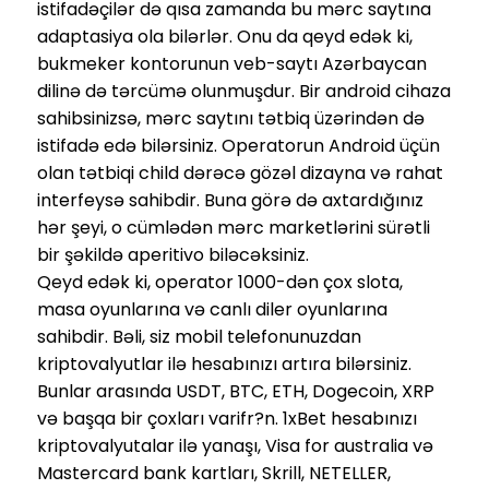
istifadəçilər də qısa zamanda bu mərc saytına
adaptasiya ola bilərlər. Onu da qeyd edək ki,
bukmeker kontorunun veb-saytı Azərbaycan
dilinə də tərcümə olunmuşdur. Bir android cihaza
sahibsinizsə, mərc saytını tətbiq üzərindən də
istifadə edə bilərsiniz. Operatorun Android üçün
olan tətbiqi child dərəcə gözəl dizayna və rahat
interfeysə sahibdir. Buna görə də axtardığınız
hər şeyi, o cümlədən mərc marketlərini sürətli
bir şəkildə aperitivo biləcəksiniz.
Qeyd edək ki, operator 1000-dən çox slota,
masa oyunlarına və canlı diler oyunlarına
sahibdir. Bəli, siz mobil telefonunuzdan
kriptovalyutlar ilə hesabınızı artıra bilərsiniz.
Bunlar arasında USDT, BTC, ETH, Dogecoin, XRP
və başqa bir çoxları varifr?n. 1xBet hesabınızı
kriptovalyutalar ilə yanaşı, Visa for australia və
Mastercard bank kartları, Skrill, NETELLER,