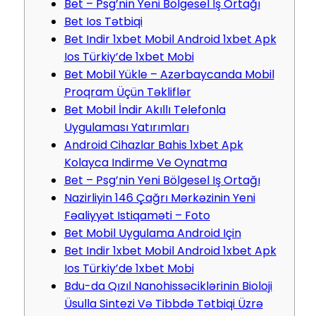
Bet – Psg’nin Yeni Bölgesel Iş Ortağı
Bet Ios Tətbiqi
Bet Indir 1xbet Mobil Android 1xbet Apk
Ios Türkiy’de 1xbet Mobi
Bet Mobil Yükle – Azərbaycanda Mobil
Proqram Üçün Təkliflər
Bet Mobil İndir Akıllı Telefonla
Uygulaması Yatırımları
Android Cihazlar Bahis 1xbet Apk
Kolayca Indirme Ve Oynatma
Bet – Psg’nin Yeni Bölgesel Iş Ortağı
Nazirliyin 146 Çağrı Mərkəzinin Yeni
Fəaliyyət Istiqaməti – Foto
Bet Mobil Uygulama Android Için
Bet Indir 1xbet Mobil Android 1xbet Apk
Ios Türkiy’de 1xbet Mobi
Bdu-da Qızıl Nanohissəciklərinin Bioloji
Üsulla Sintezi Və Tibbdə Tətbiqi Üzrə