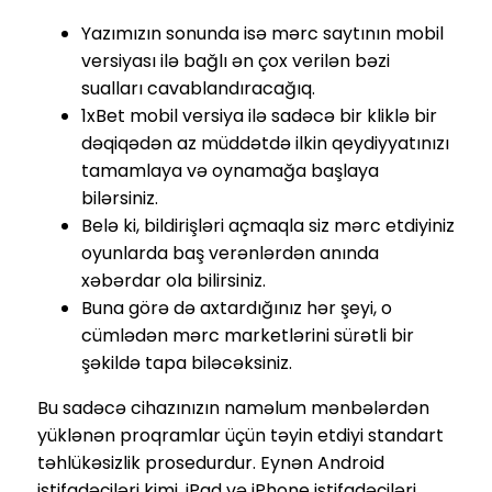
Yazımızın sonunda isə mərc saytının mobil
versiyası ilə bağlı ən çox verilən bəzi
sualları cavablandıracağıq.
1xBet mobil versiya ilə sadəcə bir kliklə bir
dəqiqədən az müddətdə ilkin qeydiyyatınızı
tamamlaya və oynamağa başlaya
bilərsiniz.
Belə ki, bildirişləri açmaqla siz mərc etdiyiniz
oyunlarda baş verənlərdən anında
xəbərdar ola bilirsiniz.
Buna görə də axtardığınız hər şeyi, o
cümlədən mərc marketlərini sürətli bir
şəkildə tapa biləcəksiniz.
Bu sadəcə cihazınızın naməlum mənbələrdən
yüklənən proqramlar üçün təyin etdiyi standart
təhlükəsizlik prosedurdur. Eynən Android
istifadəçiləri kimi, iPad və iPhone istifadəçiləri