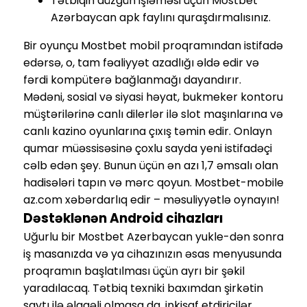
Tətbiqin düzgün işləməsi üçün Mostbet
Azərbaycan apk faylını quraşdırmalısınız.
Bir oyunçu Mostbet mobil proqramından istifadə
edərsə, o, tam fəaliyyət azadlığı əldə edir və
fərdi kompüterə bağlanmağı dayandırır.
Mədəni, sosial və siyasi həyat, bukmeker kontoru
müştərilərinə canlı dilerlər ilə slot maşınlarına və
canlı kazino oyunlarına çıxış təmin edir. Onlayn
qumar müəssisəsinə çoxlu sayda yeni istifadəçi
cəlb edən şey. Bunun üçün ən azı 1,7 əmsalı olan
hadisələri tapın və mərc qoyun. Mostbet-mobile
az.com xəbərdarlıq edir – məsuliyyətlə oynayın!
Dəstəklənən Android cihazları
Uğurlu bir Mostbet Azerbaycan yukle-dən sonra
iş masanızda və ya cihazınızın əsas menyusunda
proqramın başlatılması üçün ayrı bir şəkil
yaradılacaq. Tətbiq texniki baxımdan şirkətin
saytı ilə əlaqəli olmasa da, inkişaf etdiricilər