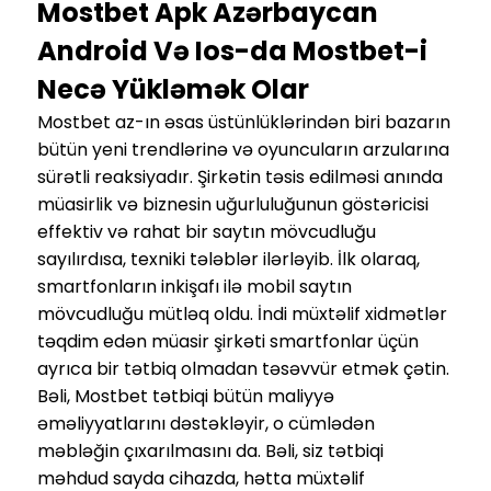
Mostbet Apk Azərbaycan
Android Və Ios-da Mostbet-i
Necə Yükləmək Olar
Mostbet az-ın əsas üstünlüklərindən biri bazarın
bütün yeni trendlərinə və oyuncuların arzularına
sürətli reaksiyadır. Şirkətin təsis edilməsi anında
müasirlik və biznesin uğurluluğunun göstəricisi
effektiv və rahat bir saytın mövcudluğu
sayılırdısa, texniki tələblər ilərləyib. İlk olaraq,
smartfonların inkişafı ilə mobil saytın
mövcudluğu mütləq oldu. İndi müxtəlif xidmətlər
təqdim edən müasir şirkəti smartfonlar üçün
ayrıca bir tətbiq olmadan təsəvvür etmək çətin.
Bəli, Mostbet tətbiqi bütün maliyyə
əməliyyatlarını dəstəkləyir, o cümlədən
məbləğin çıxarılmasını da. Bəli, siz tətbiqi
məhdud sayda cihazda, hətta müxtəlif