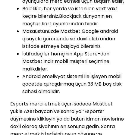
oyunçulara mərc etməsi üçün təqdim edilir.
Beləliklə, hər yerdə və istənilən vaxt vaxt
keçirə bilərsiniz.Blackjack dünyanın ən
məşhur kart oyunlarından biridir.
Masaüstünüzdə Mostbet Google android
qısayolu görünəndə siz daxil olub ondan
istifadə etməyə başlaya bilərsiniz.
İstifadəçilər həmçinin App Store-dan
Mostbet indir mobil müştəri seçiminə
malikdirlər.
Android əməliyyat sistemi ilə işləyən mobil
qacetdə quraşdırmaq üçün 33 MB boş disk
sahəsi olmalıdır.
Esports mərci etmək üçün sadəcə Mostbet
yukle Azerbaycan və sonra ya “Esports”
düyməsinə klikləyin ya da bütün idman növlərinə
daxil olaraq siyahının ən sonuna gedin. Sonra
mərc etmək istədiyiniz oyun növünə və