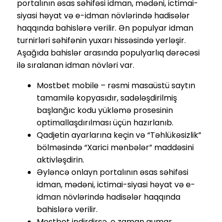
portalının əsas səhifəsi idman, mədəni, ictimai-
siyasi həyat və e-idman növlərində hadisələr
haqqında bahislərə verilir. Ən populyar idman
turnirləri səhifənin yuxarı hissəsində yerləşir.
Aşağıda bahislər arasında populyarlıq dərəcəsi
ilə sıralanan idman növləri var.
Mostbet mobile – rəsmi masaüstü saytın
tamamilə kopyasıdır, sadələşdirilmiş
başlanğıc kodu yükləmə prosesinin
optimallaşdırılması üçün hazırlanıb.
Qadjetin ayarlarına keçin və “Təhlükəsizlik”
bölməsində “Xarici mənbələr” maddəsini
aktivləşdirin.
Əyləncə onlayn portalının əsas səhifəsi
idman, mədəni, ictimai-siyasi həyat və e-
idman növlərində hadisələr haqqında
bahislərə verilir.
Mostbet indirdirsə, o zaman qumar