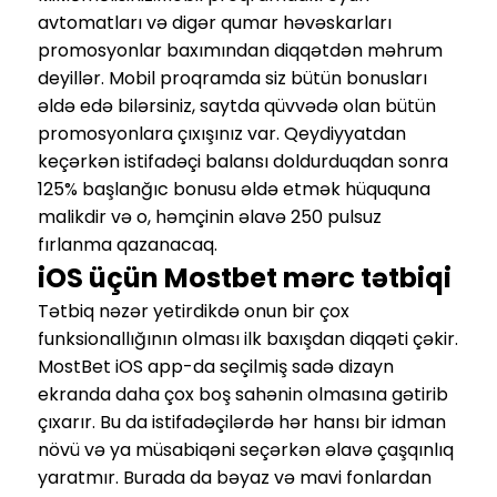
avtomatları və digər qumar həvəskarları
promosyonlar baxımından diqqətdən məhrum
deyillər. Mobil proqramda siz bütün bonusları
əldə edə bilərsiniz, saytda qüvvədə olan bütün
promosyonlara çıxışınız var. Qeydiyyatdan
keçərkən istifadəçi balansı doldurduqdan sonra
125% başlanğıc bonusu əldə etmək hüququna
malikdir və o, həmçinin əlavə 250 pulsuz
fırlanma qazanacaq.
iOS üçün Mostbet mərc tətbiqi
Tətbiq nəzər yetirdikdə onun bir çox
funksionallığının olması ilk baxışdan diqqəti çəkir.
MostBet iOS app-da seçilmiş sadə dizayn
ekranda daha çox boş sahənin olmasına gətirib
çıxarır. Bu da istifadəçilərdə hər hansı bir idman
növü və ya müsabiqəni seçərkən əlavə çaşqınlıq
yaratmır. Burada da bəyaz və mavi fonlardan