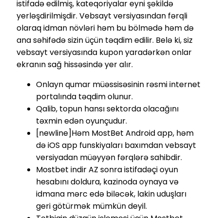
istifadə edilmiş, kateqoriyalar eyni şəkildə
yerləşdirilmişdir. Vebsayt versiyasından fərqli
olaraq idman növləri həm bu bölmədə həm də
ana səhifədə sizin üçün təqdim edilir. Belə ki, siz
vebsayt versiyasında kupon yaradərkən onlar
ekranın sağ hissəsində yer alır.
Onlayn qumar müəssisəsinin rəsmi internet
portalında təqdim olunur.
Qalib, topun hansı sektorda olacağını
təxmin edən oyunçudur.
[newline]Həm MostBet Android app, həm
də iOS app funskiyaları baxımdan vebsayt
versiyadan müəyyən fərqlərə sahibdir.
Mostbet indir AZ sonra istifadəçi oyun
hesabını doldura, kazinoda oynaya və
idmana mərc edə biləcək, lakin uduşları
geri götürmək mümkün deyil.