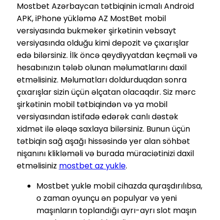
Mostbet Azərbaycan tətbiqinin icmalı Android
APK, iPhone yükləmə AZ MostBet mobil
versiyasında bukmeker şirkətinin vebsayt
versiyasında olduğu kimi depozit və çıxarışlar
edə bilərsiniz. İlk öncə qeydiyyatdan keçməli və
hesabınızın tələb olunan məlumatlarını daxil
etməlisiniz. Məlumatları doldurduqdan sonra
çıxarışlar sizin üçün əlçatan olacaqdır. Siz mərc
şirkətinin mobil tətbiqindən və ya mobil
versiyasından istifadə edərək canlı dəstək
xidmət ilə ələqə saxlaya bilərsiniz. Bunun üçün
tətbiqin sağ aşağı hissəsində yer alan söhbət
nişanını klikləməli və burada müraciətinizi daxil
etməlisiniz
mostbet az yukle
.
Mostbet yukle mobil cihazda quraşdırılıbsa,
o zaman oyunçu ən populyar və yeni
maşınların toplandığı ayrı-ayrı slot maşın