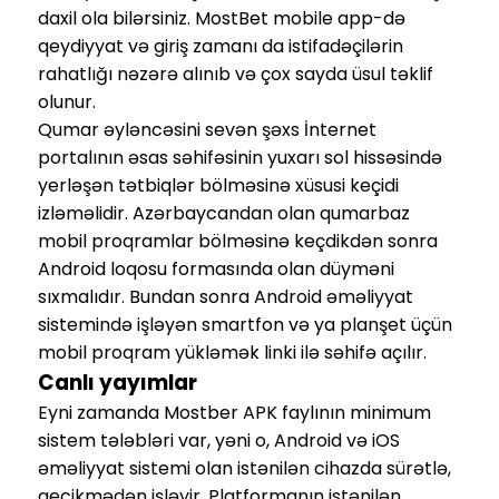
daxil ola bilərsiniz. MostBet mobile app-də
qeydiyyat və giriş zamanı da istifadəçilərin
rahatlığı nəzərə alınıb və çox sayda üsul təklif
olunur.
Qumar əyləncəsini sevən şəxs İnternet
portalının əsas səhifəsinin yuxarı sol hissəsində
yerləşən tətbiqlər bölməsinə xüsusi keçidi
izləməlidir. Azərbaycandan olan qumarbaz
mobil proqramlar bölməsinə keçdikdən sonra
Android loqosu formasında olan düyməni
sıxmalıdır. Bundan sonra Android əməliyyat
sistemində işləyən smartfon və ya planşet üçün
mobil proqram yükləmək linki ilə səhifə açılır.
Canlı yayımlar
Eyni zamanda Mostber APK faylının minimum
sistem tələbləri var, yəni o, Android və iOS
əməliyyat sistemi olan istənilən cihazda sürətlə,
gecikmədən işləyir. Platformanın istənilən