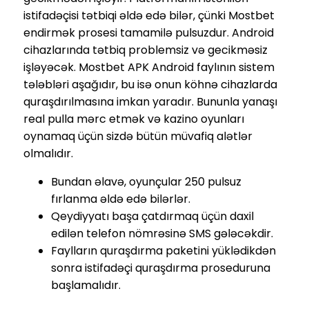
istifadəçisi tətbiqi əldə edə bilər, çünki Mostbet
endirmək prosesi tamamilə pulsuzdur. Android
cihazlarında tətbiq problemsiz və gecikməsiz
işləyəcək. Mostbet APK Android faylının sistem
tələbləri aşağıdır, bu isə onun köhnə cihazlarda
quraşdırılmasına imkan yaradır. Bununla yanaşı
real pulla mərc etmək və kazino oyunları
oynamaq üçün sizdə bütün müvafiq alətlər
olmalıdır.
Bundan əlavə, oyunçular 250 pulsuz
fırlanma əldə edə bilərlər.
Qeydiyyatı başa çatdırmaq üçün daxil
edilən telefon nömrəsinə SMS gələcəkdir.
Faylların quraşdırma paketini yüklədikdən
sonra istifadəçi quraşdırma proseduruna
başlamalıdır.