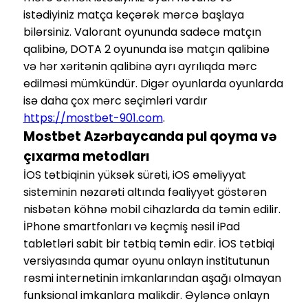
istədiyiniz matça keçərək mərcə başlaya
bilərsiniz. Valorant oyununda sadəcə matçın
qalibinə, DOTA 2 oyununda isə matçın qalibinə
və hər xəritənin qalibinə ayrı ayrılıqda mərc
edilməsi mümkündür. Digər oyunlarda oyunlarda
isə daha çox mərc seçimləri vardır
https://mostbet-901.com
.
Mostbet Azərbaycanda pul qoyma və
çıxarma metodları
İOS tətbiqinin yüksək sürəti, iOS əməliyyat
sisteminin nəzarəti altında fəaliyyət göstərən
nisbətən köhnə mobil cihazlarda da təmin edilir.
İPhone smartfonları və keçmiş nəsil iPad
tabletləri sabit bir tətbiq təmin edir. İOS tətbiqi
versiyasında qumar oyunu onlayn institutunun
rəsmi internetinin imkanlarından aşağı olmayan
funksional imkanlara malikdir. Əyləncə onlayn