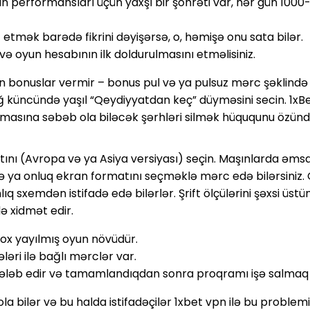
 performansları üçün yaxşı bir şöhrəti var, hər gün 1000-
mək barədə fikrini dəyişərsə, o, həmişə onu sata bilər.
 oyun hesabının ilk doldurulmasını etməlisiniz.
ün bonuslar vermir – bonus pul və ya pulsuz mərc şəklində
ğ küncündə yaşıl “Qeydiyyatdan keç” düyməsini secin. 1xBet
lmasına səbəb ola biləcək şərhləri silmək hüququnu özündə
nı (Avropa və ya Asiya versiyası) seçin. Maşınlarda əmsal
ə və ya onluq ekran formatını seçməklə mərc edə bilərsiniz
anlıq sxemdən istifadə edə bilərlər. Şrift ölçülərini şəxsi 
 xidmət edir.
n çox yayılmış oyun növüdür.
ləri ilə bağlı mərclər var.
ələb edir və tamamlandıqdan sonra proqramı işə salmaq ü
ola bilər və bu halda istifadəçilər 1xbet vpn ilə bu problemi 