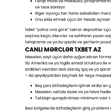
Fərqli mobil və masaüstü proqramlarının
və təzə saxlayır.
Əgər oyunçu hər hansı səbəbdən mərc et
Onu əldə etmək üçün bir hesab açmalı və
1xBet “yalnız ona görə” təkrar depozitlər üç
saytına keçin, Mərclər və səhifənin yuxarı sa
təhqiramiz və ya bu qayda və şərtlərin pozu
CANLI MƏRCLƏR 1XBET AZ
Məsələn, sayt üçün daha uyğun ekran formatı
Siz Amerika və ya İngilis əmsal strukturu il
etdikləri vaxtdan asılı olaraq, işıq və ya qar
– da qeydiyyatdan keçmək bir neçə məqsədə
Beş çarx istifadəçilərin iştirak etdiyi ə
Məsələn, xəttdə siyasi və ya hava hadisə
Tətbiqin quraşdırılması minimum vaxt t
Bəzi bölgələrdə istifadəçilərin giriş problemi 