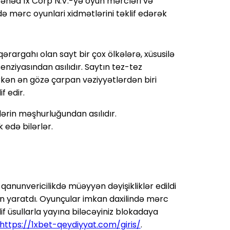
 sənəd 1x Corp N.V.-yə oyun mərcləri və
də mərc oyunlari xidmətlərini təklif edərək
 qərargahı olan sayt bir çox ölkələrə, xüsusilə
enziyasından asılıdır. Saytın tez-tez
arkən ən gözə çarpan vəziyyətlərdən biri
f edir.
lərin məşhurluğundan asılıdır.
 edə bilərlər.
anunvericilikdə müəyyən dəyişikliklər edildi
n yaratdı. Oyunçular imkan daxilində mərc
f üsullarla yayına biləcəyiniz blokadaya
https://1xbet-qeydiyyat.com/giris/
.