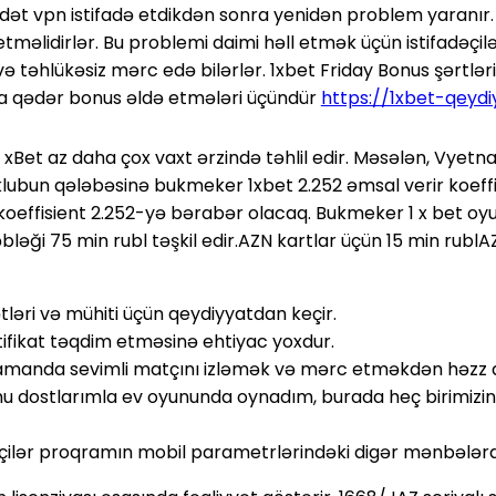
ət vpn istifadə etdikdən sonra yenidən problem yaranır. İş
lidirlər. Bu problemi daimi həll etmək üçün istifadəçilər i
və təhlükəsiz mərc edə bilərlər. 1xbet Friday Bonus şərtlə
a qədər bonus əldə etmələri üçündür
https://1xbet-qeyd
tor xBet az daha çox vaxt ərzində təhlil edir. Məsələn, 
klubun qələbəsinə bukmeker 1xbet 2.252 əmsal verir koef
ə koeffisient 2.252-yə bərabər olacaq. Bukmeker 1 x bet o
ləği 75 min rubl təşkil edir.AZN kartlar üçün 15 min rublA
ətləri və mühiti üçün qeydiyyatdan keçir.
rtifikat təqdim etməsinə ehtiyac yoxdur.
ni zamanda sevimli matçını izləmək və mərc etməkdən həzz 
mu dostlarımla ev oyununda oynadım, burada heç birimizin
ilər proqramın mobil parametrlərindəki digər mənbələrdə