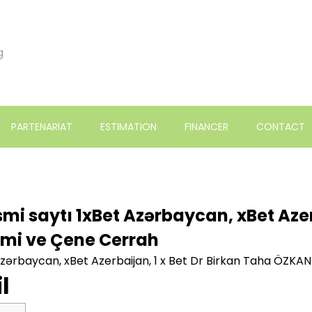
g
PARTENARIAT
ESTIMATION
FINANCER
CONTACT
smi saytı 1xBet Azərbaycan, xBet Azerb
mi ve Çene Cerrah
 Azərbaycan, xBet Azerbaijan, 1 x Bet Dr Birkan Taha ÖZK
l