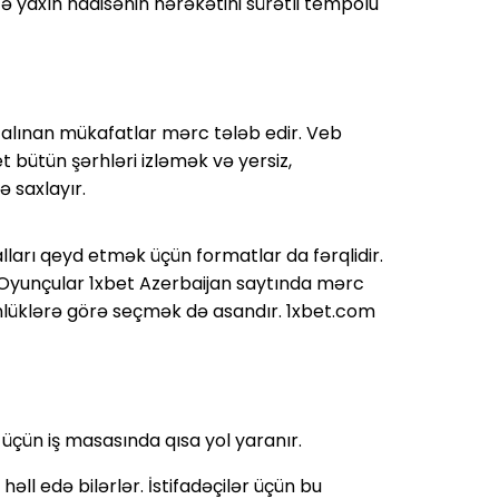
ə yaxın hadisənin hərəkətini sürətli tempolu
 alınan mükafatlar mərc tələb edir. Veb
 bütün şərhləri izləmək və yersiz,
 saxlayır.
ları qeyd etmək üçün formatlar da fərqlidir.
. Oyunçular 1xbet Azerbaijan saytında mərc
üstünlüklərə görə seçmək də asandır. 1xbet.com
çün iş masasında qısa yol yaranır.
həll edə bilərlər. İstifadəçilər üçün bu