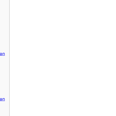
dən
dən