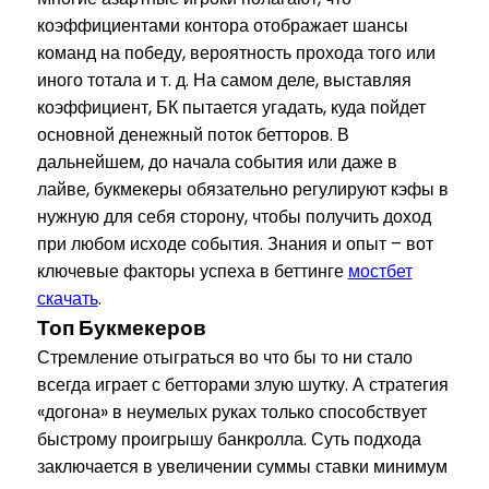
коэффициентами контора отображает шансы
команд на победу, вероятность прохода того или
иного тотала и т. д. На самом деле, выставляя
коэффициент, БК пытается угадать, куда пойдет
основной денежный поток бетторов. В
дальнейшем, до начала события или даже в
лайве, букмекеры обязательно регулируют кэфы в
нужную для себя сторону, чтобы получить доход
при любом исходе события. Знания и опыт – вот
ключевые факторы успеха в беттинге
мостбет
скачать
.
Топ Букмекеров
Стремление отыграться во что бы то ни стало
всегда играет с бетторами злую шутку. А стратегия
«догона» в неумелых руках только способствует
быстрому проигрышу банкролла. Суть подхода
заключается в увеличении суммы ставки минимум