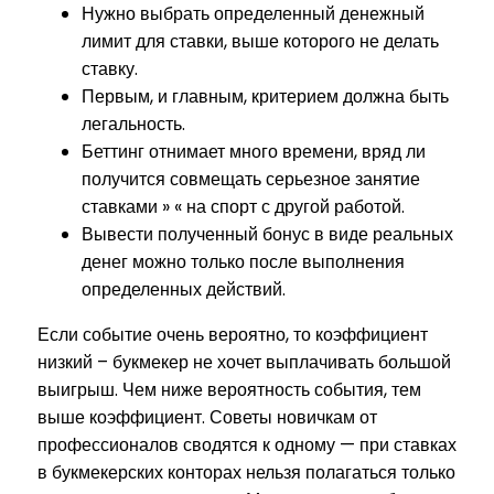
Нужно выбрать определенный денежный
лимит для ставки, выше которого не делать
ставку.
Первым, и главным, критерием должна быть
легальность.
Беттинг отнимает много времени, вряд ли
получится совмещать серьезное занятие
ставками » « на спорт с другой работой.
Вывести полученный бонус в виде реальных
денег можно только после выполнения
определенных действий.
Если событие очень вероятно, то коэффициент
низкий – букмекер не хочет выплачивать большой
выигрыш. Чем ниже вероятность события, тем
выше коэффициент. Советы новичкам от
профессионалов сводятся к одному — при ставках
в букмекерских конторах нельзя полагаться только