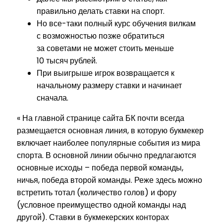
правильно делать ставки на спорт.
Но все-таки полный курс обучения вилкам
с возможностью позже обратиться
за советами не может стоить меньше
10 тысяч рублей.
При выигрыше игрок возвращается к
начальному размеру ставки и начинает
сначала.
« На главной странице сайта БК почти всегда
размещается основная линия, в которую букмекер
включает наиболее популярные события из мира
спорта. В основной линии обычно предлагаются
основные исходы – победа первой команды,
ничья, победа второй команды. Реже здесь можно
встретить тотал (количество голов) и фору
(условное преимущество одной команды над
другой). Ставки в букмекерских конторах