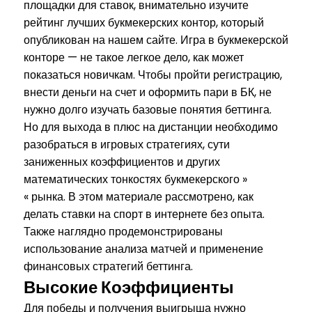
площадки для ставок, внимательно изучите
рейтинг лучших букмекерских контор, который
опубликован на нашем сайте. Игра в букмекерской
конторе — не такое легкое дело, как может
показаться новичкам. Чтобы пройти регистрацию,
внести деньги на счет и оформить пари в БК, не
нужно долго изучать базовые понятия беттинга.
Но для выхода в плюс на дистанции необходимо
разобраться в игровых стратегиях, сути
заниженных коэффициентов и других
математических тонкостях букмекерского »
« рынка. В этом материале рассмотрено, как
делать ставки на спорт в интернете без опыта.
Также наглядно продемонстрированы
использование анализа матчей и применение
финансовых стратегий беттинга.
Высокие Коэффициенты
Для победы и получения выигрыша нужно