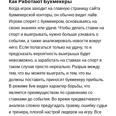
Как Работают Букмекеры
Когда игрок заходит на главную страницу сайта
букмекерской конторы, он обычно видит лайв.
Игроки спорят с букмекером, основываясь на
своих знаниях или удаче. Чтобы делать ставки на
спорт и выигрывать, нужно больше узнавать о
событии, а также анализировать новости вокруг
него. Если полагаться только на удачу, то и
предсказать вероятность выигрыша будет
невозможно, а заработать на ставках на спорт в
таком случае просто нереально. Разрыв между
тем, что вы можете выиграть, и тем, что вы
должны поставить, приносит букмекеру прибыль.
В режиме live виден характер борьбы, что
является преимуществом по сравнению со
ставками до события. Во время предматчевого
анализа сложно предугадать травму, ошибку судьи
и тренера, плохой настрой лидеров на игру. Все