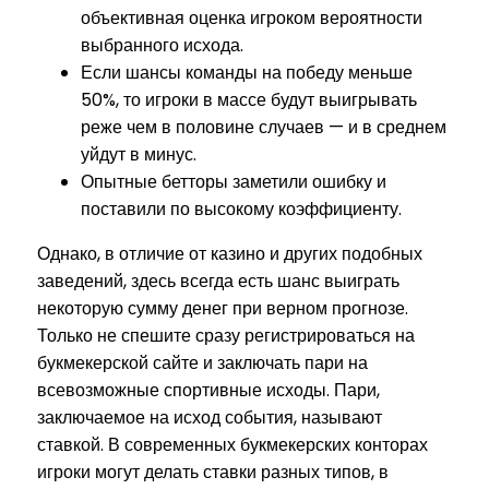
объективная оценка игроком вероятности
выбранного исхода.
Если шансы команды на победу меньше
50%, то игроки в массе будут выигрывать
реже чем в половине случаев — и в среднем
уйдут в минус.
Опытные бетторы заметили ошибку и
поставили по высокому коэффициенту.
Однако, в отличие от казино и других подобных
заведений, здесь всегда есть шанс выиграть
некоторую сумму денег при верном прогнозе.
Только не спешите сразу регистрироваться на
букмекерской сайте и заключать пари на
всевозможные спортивные исходы. Пари,
заключаемое на исход события, называют
ставкой. В современных букмекерских конторах
игроки могут делать ставки разных типов, в