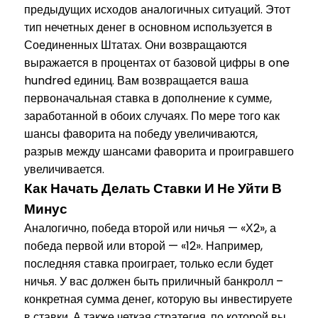
предыдущих исходов аналогичных ситуаций. Этот
тип нечетных денег в основном используется в
Соединенных Штатах. Они возвращаются
выражается в процентах от базовой цифры в one
hundred единиц. Вам возвращается ваша
первоначальная ставка в дополнение к сумме,
заработанной в обоих случаях. По мере того как
шансы фаворита на победу увеличиваются,
разрыв между шансами фаворита и проигравшего
увеличивается.
Как Начать Делать Ставки И Не Уйти В
Минус
Аналогично, победа второй или ничья — «Х2», а
победа первой или второй — «12». Например,
последняя ставка проиграет, только если будет
ничья. У вас должен быть приличный банкролл –
конкретная сумма денег, которую вы инвестируете
в ставки. А также четкая стратегия, по которой вы