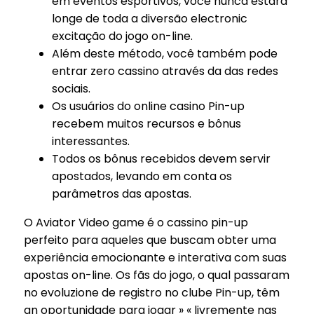
em eventos esportivos, você’nunca estará
longe de toda a diversão electronic
excitação do jogo on-line.
Além deste método, você também pode
entrar zero cassino através da das redes
sociais.
Os usuários do online casino Pin-up
recebem muitos recursos e bônus
interessantes.
Todos os bônus recebidos devem servir
apostados, levando em conta os
parâmetros das apostas.
O Aviator Video game é o cassino pin-up
perfeito para aqueles que buscam obter uma
experiência emocionante e interativa com suas
apostas on-line. Os fãs do jogo, o qual passaram
no evoluzione de registro no clube Pin-up, têm
an oportunidade para jogar » « livremente nas