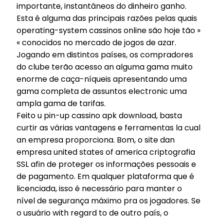
importante, instantâneos do dinheiro ganho.
Esta é alguma das principais razões pelas quais
operating-system cassinos online são hoje tão »
« conocidos no mercado de jogos de azar.
Jogando em distintos países, os compradores
do clube terão acesso an alguma gama muito
enorme de caça-níqueis apresentando uma
gama completa de assuntos electronic uma
ampla gama de tarifas.
Feito u pin-up cassino apk download, basta
curtir as várias vantagens e ferramentas la cual
an empresa proporciona. Bom, o site dan
empresa united states of america criptografia
SSL afin de proteger os informações pessoais e
de pagamento. Em qualquer plataforma que é
licenciada, isso é necessário para manter o
nível de segurança máximo pra os jogadores. Se
o usuário with regard to de outro país, o