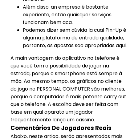
Além disso, an empresa é bastante
experiente, então quaisquer serviços
funcionam bem aca.
Podemos dizer sem dúvida la cual Pin-Up é
alguma plataforma de entrada qualidade,
portanto, as apostas são apropriadas aqui.
A main vantagem do aplicativo no telefone é
que você tem a possibilidade de jogar na
estrada, porque o smartphone está sempre à
mão. Ao mesmo tempo, os gráficos no cliente
do jogo no PERSONAL COMPUTER são melhores,
porque o computador é mais potente carry out
que o telefone. A escolha deve ser feita com
base em qual aparato um jogador
frequentemente lança um cassino.
Comentários De Jogadores Reais
Abaixo, neste artigo, serão apresentados mais