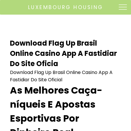
LUXEMBOURG HOUSING
Download Flag Up Brasil️
Online Casino App A Fastidiar
Do Site Oficia
Download Flag Up Brasil️ Online Casino App A
Fastidiar Do Site Oficial
As Melhores Caça-
níqueis E Apostas
Esportivas Por