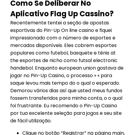
Como Se Deliberar No
Aplicativo Flag Up Cassino?
Recentemente tentei a seção de apostas
esportivas do Pin-Up On line casino e fiquei
impressionado com o número de esportes e
mercados disponíveis. Eles cobrem esportes
populares como futebol, basquete e tênis at
the esportes de nicho como futsal electronic
handebol. Enquanto european union gostava de
jogar no Pin-Up Casino, o processo » « para
saque levou mais tempo do o qual o esperado.
Demorou vários dias así que usted meus fundos
fossem transferidos para minha conta, o o qual
foi frustrante. Eu recomendo o Pin-Up Casino
por tua excelente seleção para jogos e seu site
de fácil utilização.
Clique no botão “Registrar” na página main,