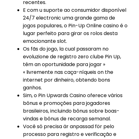
recentes.
E com u suporte ao consumidor disponível
24/7 electronic uma grande gama de
jogos populares, o Pin-Up Online casino é o
lugar perfeito para girar os rolos desta
emocionante slot.
Os fãs do jogo, la cual passaram no
evoluzione de registro zero clube Pin Up,
têm an oportunidade para jogar »
« livremente nas caça-níqueis on the
internet por dinheiro, obtendo bons
ganhos.
Sim, o Pin Upwards Casino oferece vários
bônus e promoções para jogadores
brasileiros, incluindo bônus sobre boas-
vindas e bônus de recarga semanal.
Você só precisa är anpassad för pelo
processo para registro e verificação e