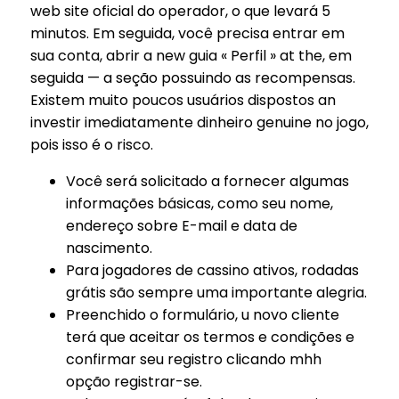
web site oficial do operador, o que levará 5
minutos. Em seguida, você precisa entrar em
sua conta, abrir a new guia « Perfil » at the, em
seguida — a seção possuindo as recompensas.
Existem muito poucos usuários dispostos an
investir imediatamente dinheiro genuine no jogo,
pois isso é o risco.
Você será solicitado a fornecer algumas
informações básicas, como seu nome,
endereço sobre E-mail e data de
nascimento.
Para jogadores de cassino ativos, rodadas
grátis são sempre uma importante alegria.
Preenchido o formulário, u novo cliente
terá que aceitar os termos e condições e
confirmar seu registro clicando mhh
opção registrar-se.