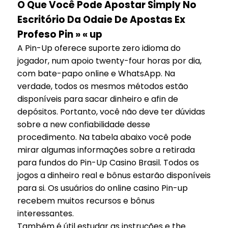
O Que Você Pode Apostar Simply No
Escritório Da Odaie De Apostas Ex
Profeso Pin » « up
A Pin-Up oferece suporte zero idioma do
jogador, num apoio twenty-four horas por dia,
com bate-papo online e WhatsApp. Na
verdade, todos os mesmos métodos estão
disponíveis para sacar dinheiro e afin de
depósitos. Portanto, você não deve ter dúvidas
sobre a new confiabilidade desse
procedimento. Na tabela abaixo você pode
mirar algumas informações sobre a retirada
para fundos do Pin-Up Casino Brasil. Todos os
jogos a dinheiro real e bônus estarão disponíveis
para si. Os usuários do online casino Pin-up
recebem muitos recursos e bônus
interessantes.
Também é útil estudar as instruções e the