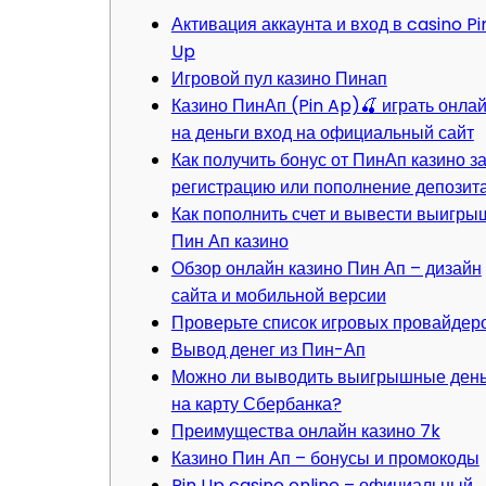
Активация аккаунта и вход в casino Pi
Up
Игровой пул казино Пинап
Казино ПинАп (Pin Ap)🍒 играть онла
на деньги вход на официальный сайт
Как получить бонус от ПинАп казино з
регистрацию или пополнение депозит
Как пополнить счет и вывести выигры
Пин Ап казино
Обзор онлайн казино Пин Ап – дизайн
сайта и мобильной версии
Проверьте список игровых провайдер
Вывод денег из Пин-Ап
Можно ли выводить выигрышные день
на карту Сбербанка?
Преимущества онлайн казино 7k
Казино Пин Ап – бонусы и промокоды
Pin Up casino online – официальный