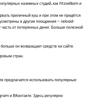
пулярных наземных студий, как Fitzwilliam и
орвать приличный куш и при этом не придётся
усмотрены и другие поощрения – reload-
т часть от потерянных денег. Больше полезной
 больше он возвращает средств на сайте.
ровым стран.
тв предлагается использовать популярные
gram и ВКонтакте. Здесь регулярно