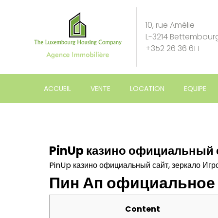
10, rue Amélie
L-3214 Bettembour
+352 26 36 61 1
ACCUEIL
VENTE
LOCATION
EQUIPE
PinUp казино официальный с
PinUp казино официальный сайт, зеркало Иг
Пин Ап официальное 
Content