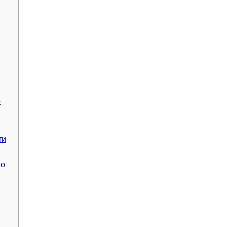
о
ти
но