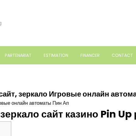
g
PARTENARIAT
ESTIMATION
FINANCER
CONTACT
айт, зеркало Игровые онлайн автом
ровые онлайн автоматы Пин Ап
зеркало сайт казино Pin Up