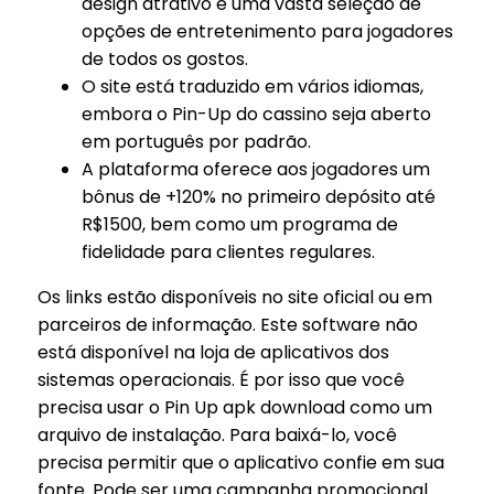
design atrativo e uma vasta seleção de
opções de entretenimento para jogadores
de todos os gostos.
O site está traduzido em vários idiomas,
embora o Pin-Up do cassino seja aberto
em português por padrão.
A plataforma oferece aos jogadores um
bônus de +120% no primeiro depósito até
R$1500, bem como um programa de
fidelidade para clientes regulares.
Os links estão disponíveis no site oficial ou em
parceiros de informação. Este software não
está disponível na loja de aplicativos dos
sistemas operacionais. É por isso que você
precisa usar o Pin Up apk download como um
arquivo de instalação. Para baixá-lo, você
precisa permitir que o aplicativo confie em sua
fonte. Pode ser uma campanha promocional