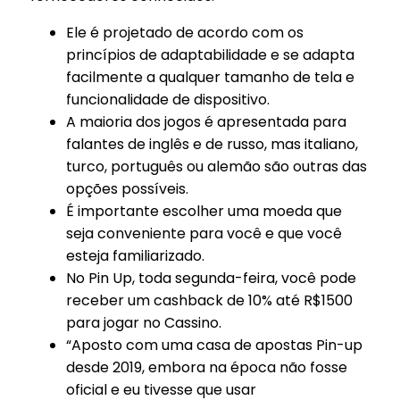
Ele é projetado de acordo com os
princípios de adaptabilidade e se adapta
facilmente a qualquer tamanho de tela e
funcionalidade de dispositivo.
A maioria dos jogos é apresentada para
falantes de inglês e de russo, mas italiano,
turco, português ou alemão são outras das
opções possíveis.
É importante escolher uma moeda que
seja conveniente para você e que você
esteja familiarizado.
No Pin Up, toda segunda-feira, você pode
receber um cashback de 10% até R$1500
para jogar no Cassino.
“Aposto com uma casa de apostas Pin-up
desde 2019, embora na época não fosse
oficial e eu tivesse que usar