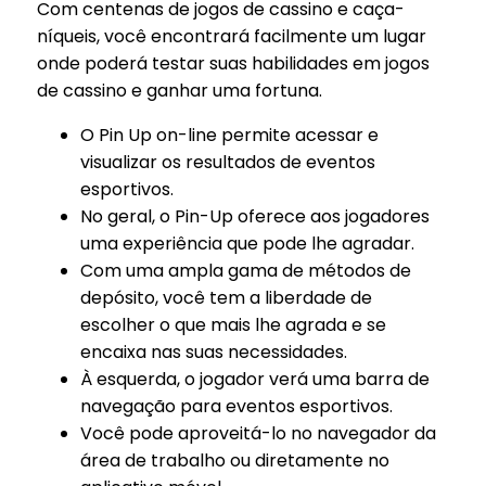
Com centenas de jogos de cassino e caça-
níqueis, você encontrará facilmente um lugar
onde poderá testar suas habilidades em jogos
de cassino e ganhar uma fortuna.
O Pin Up on-line permite acessar e
visualizar os resultados de eventos
esportivos.
No geral, o Pin-Up oferece aos jogadores
uma experiência que pode lhe agradar.
Com uma ampla gama de métodos de
depósito, você tem a liberdade de
escolher o que mais lhe agrada e se
encaixa nas suas necessidades.
À esquerda, o jogador verá uma barra de
navegação para eventos esportivos.
Você pode aproveitá-lo no navegador da
área de trabalho ou diretamente no