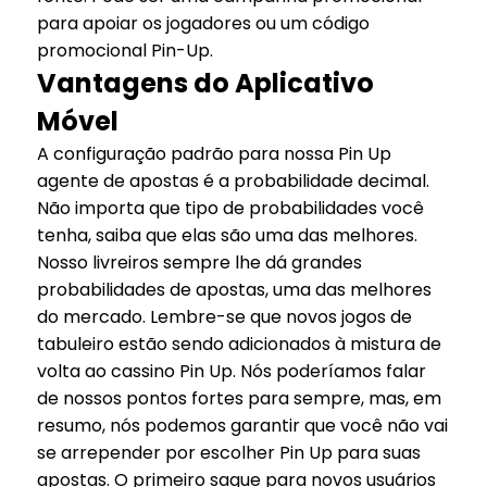
para apoiar os jogadores ou um código
promocional Pin-Up.
Vantagens do Aplicativo
Móvel
A configuração padrão para nossa Pin Up
agente de apostas é a probabilidade decimal.
Não importa que tipo de probabilidades você
tenha, saiba que elas são uma das melhores.
Nosso livreiros sempre lhe dá grandes
probabilidades de apostas, uma das melhores
do mercado. Lembre-se que novos jogos de
tabuleiro estão sendo adicionados à mistura de
volta ao cassino Pin Up. Nós poderíamos falar
de nossos pontos fortes para sempre, mas, em
resumo, nós podemos garantir que você não vai
se arrepender por escolher Pin Up para suas
apostas. O primeiro saque para novos usuários