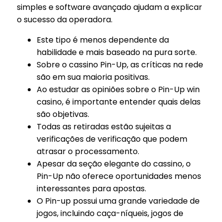
simples e software avançado ajudam a explicar
o sucesso da operadora.
Este tipo é menos dependente da
habilidade e mais baseado na pura sorte.
Sobre o cassino Pin-Up, as críticas na rede
são em sua maioria positivas.
Ao estudar as opiniões sobre o Pin-Up win
casino, é importante entender quais delas
são objetivas.
Todas as retiradas estão sujeitas a
verificações de verificação que podem
atrasar o processamento.
Apesar da seção elegante do cassino, o
Pin-Up não oferece oportunidades menos
interessantes para apostas.
O Pin-up possui uma grande variedade de
jogos, incluindo caça-níqueis, jogos de