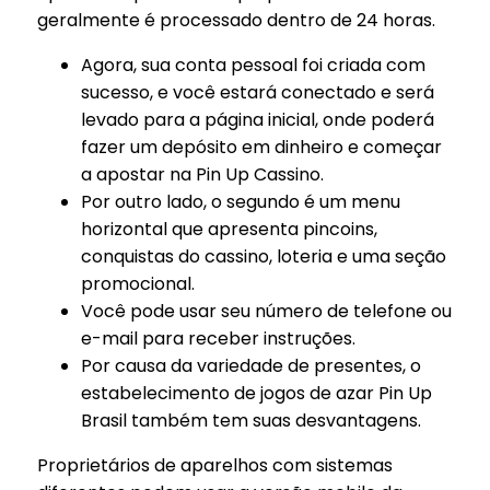
geralmente é processado dentro de 24 horas.
Agora, sua conta pessoal foi criada com
sucesso, e você estará conectado e será
levado para a página inicial, onde poderá
fazer um depósito em dinheiro e começar
a apostar na Pin Up Cassino.
Por outro lado, o segundo é um menu
horizontal que apresenta pincoins,
conquistas do cassino, loteria e uma seção
promocional.
Você pode usar seu número de telefone ou
e-mail para receber instruções.
Por causa da variedade de presentes, o
estabelecimento de jogos de azar Pin Up
Brasil também tem suas desvantagens.
Proprietários de aparelhos com sistemas