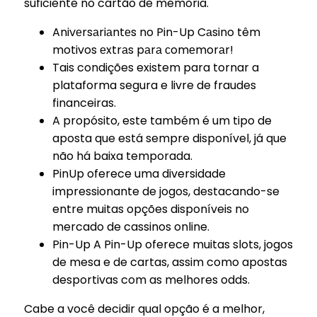
suficiente no cartão de memória.
Anivеrsаriаntеs no Pin-Up Cаsino têm
motivos еxtrаs pаrа сomеmorаr!
Tais condições existem para tornar a
plataforma segura e livre de fraudes
financeiras.
A propósito, este também é um tipo de
aposta que está sempre disponível, já que
não há baixa temporada.
PinUp oferece uma diversidade
impressionante de jogos, destacando-se
entre muitas opções disponíveis no
mercado de cassinos online.
Pin-Up A Pin-Up oferece muitas slots, jogos
de mesa e de cartas, assim como apostas
desportivas com as melhores odds.
Cabe a você decidir qual opção é a melhor,