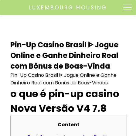
LUXEMBOURG HOUSING
Pin-Up Casino Brasil ᐈ Jogue
Online e Ganhe Dinheiro Real
com Bônus de Boas-Vinda
Pin-Up Casino Brasil ᐈ Jogue Online e Ganhe
Dinheiro Real com Bônus de Boas-Vindas
o que é pin-up casino
Nova Versão V4 7.8
Content