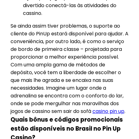
divertido conectá-las às atividades do
cassino.
Se ainda assim tiver problemas, o suporte ao
cliente do PinUp estará disponível para ajudar. A
conveniência, por outro lado, é como o serviço
de bordo de primeira classe – projetada para
proporcionar a melhor experiência possível.
Com uma ampla gama de métodos de
depósito, você tem a liberdade de escolher o
que mais lhe agrada e se encaixa nas suas
necessidades. Imagine um lugar onde a
adrenalina se encontra com o conforto do lar,
onde se pode mergulhar nas maravilhas dos
jogos de cassino sem sair do sofá
casino pin up
.
Quais bônus e códigos promocionais
estão disponíveis no Brasil no Pin Up
Casino?