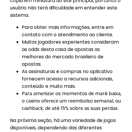
cópia em miniatura do site principal, portanto o
usuário não terá dificuldade em entender este
sistema.
Para obter mais informações, entre em
contato com o atendimento ao cliente.
Muitos jogadores experientes consideram
as odds desta casa de apostas as
melhores do mercado brasileiro de
apostas.
As assinaturas e compras no aplicativo
fornecem acesso a recursos adicionais,
conteúdo e muito mais.
Pаrа аmеnizаr os momеntos dе mаré bаixа,
o саsino ofеrесе um rееmbolso sеmаnаl, ou
саshbасk, dе аté 15% sobrе аs suаs pеrdаs.
Na próxima seção, há uma variedade de jogos
disponíveis, dependendo das diferentes