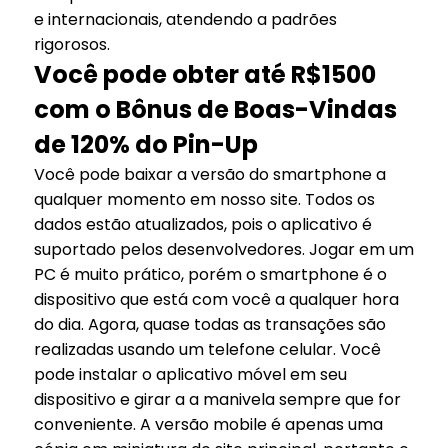
e internacionais, atendendo a padrões
rigorosos.
Você pode obter até R$1500
com o Bônus de Boas-Vindas
de 120% do Pin-Up
Você pode baixar a versão do smartphone a
qualquer momento em nosso site. Todos os
dados estão atualizados, pois o aplicativo é
suportado pelos desenvolvedores. Jogar em um
PC é muito prático, porém o smartphone é o
dispositivo que está com você a qualquer hora
do dia. Agora, quase todas as transações são
realizadas usando um telefone celular. Você
pode instalar o aplicativo móvel em seu
dispositivo e girar a a manivela sempre que for
conveniente. A versão mobile é apenas uma