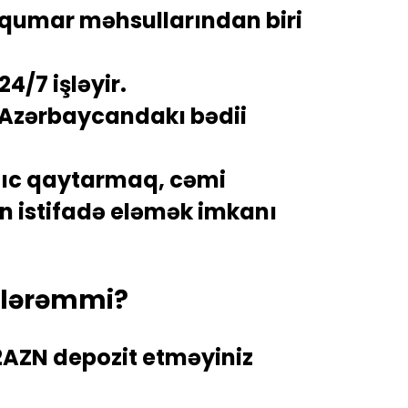
 qumar məhsullarından biri
/7 işləyir.
 Azərbaycandakı bədii
nğıc qaytarmaq, cəmi
n istifadə eləmək imkanı
Bilərəmmi?
AZN depozit etməyiniz