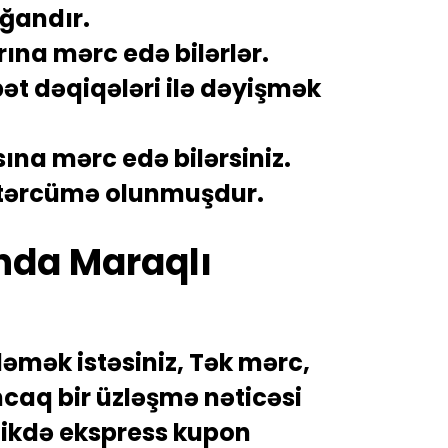
ğandır.
ına mərc edə bilərlər.
ət dəqiqələri ilə dəyişmək
ına mərc edə bilərsiniz.
ə tərcümə olunmuşdur.
nda Maraqlı
ləmək istəsiniz, Tək mərc,
ncaq bir üzləşmə nəticəsi
dikdə ekspress kupon