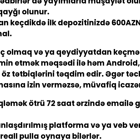
tədbirlər də yayımlarla müşayiət olu
qayğı olunur.
n keçdikdə ilk depozitinizdə 600AZ
al.
ç olmaq və ya qeydiyyatdan keçmək 
 təmin etmək məqsədi ilə həm Android
n öz tətbiqlərini təqdim edir. Əgər
lmasına izin verməzsə, müvafiq icazə
qləmək ötrü 72 saat ərzində emailə 
nlaşdırılmış platforma və ya veb ve
all pulla oynaya bilərlər.