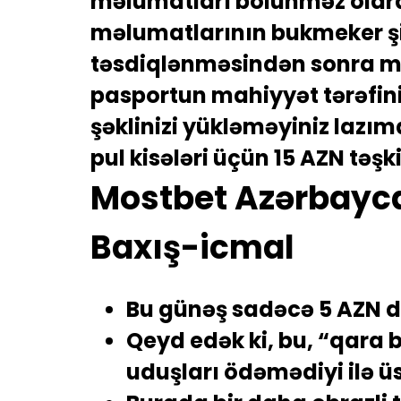
məlumatları bölünməz olara
məlumatlarının bukmeker şir
təsdiqlənməsindən sonra m
pasportun mahiyyət tərəfini
şəklinizi yükləməyiniz lazı
pul kisələri üçün 15 AZN təşki
Mostbet Azərbayc
Baxış-icmal
Bu günəş sadəcə 5 AZN de
Qeyd edək ki, bu, “qara 
uduşları ödəmədiyi ilə üs