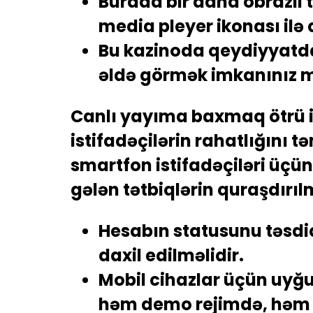
Burada bir daha obrazli 
media pleyer ikonası ilə 
Bu kazinoda qeydiyyatda
əldə görmək imkanınız m
Canlı yayıma baxmaq ötrü i
istifadəçilərin rahatlığını
smartfon istifadəçiləri üçü
gələn tətbiqlərin quraşdırı
Hesabın statusunu təsdi
daxil edilməlidir.
Mobil cihazlar üçün uyğu
həm demo rejimdə, həm re