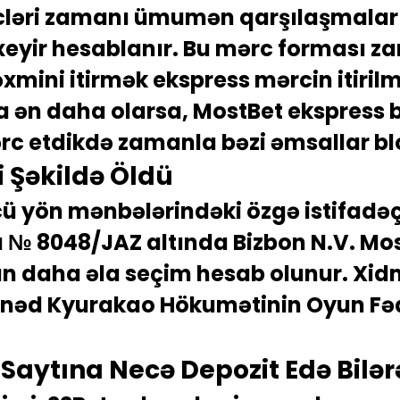
ərcləri zamanı ümumən qarşılaşmaları
eyir hesablanır. Bu mərc forması z
mini itirmək ekspress mərcin itirilmə
ya ən daha olarsa, MostBet ekspress
ərc etdikdə zamanla bəzi əmsallar blo
i Şəkildə Öldü
cü yön mənbələrindəki özgə istifadəçi
lı № 8048/JAZ altında Bizbon N.V. M
 daha əla seçim hesab olunur. Xidmə
r.Sənəd Kyurakao Hökumətinin Oyun Fə
n Saytına Necə Depozit Edə Bilə