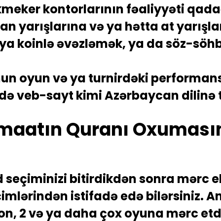
meker kontorlarının fəaliyyəti qada
 yarışlarına və ya hətta at yarışlar
ya koinlə əvəzləmək, ya da söz-söhb
un oyun və ya turnirdəki performans
i də veb-sayt kimi Azərbaycan dilin
amaatın Quranı Oxuması
 seçiminizi bitirdikdən sonra mərc e
mlərindən istifadə edə bilərsiniz. A
pon, 2 və ya daha çox oyuna mərc et