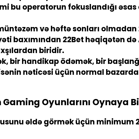
imi bu operatorun fokuslandığı əsas
üntəzəm və həftə sonları olmadan 24
yyəti baxımından 22Bet həqiqətən də
şılardan biridir.
mək, bir handikap ödəmək, bir başla
sənin nəticəsi üçün normal bazarda
on Gaming Oyunlarını Oynaya 
onusunu əldə görmək üçün minimum 2