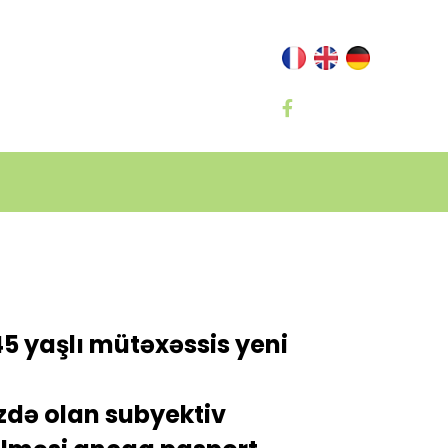
45 yaşlı mütəxəssis yeni
zdə olan subyektiv