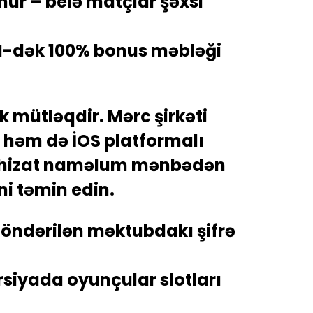
nur – belə matçlar şəxsi
N-dək 100% bonus məbləği
mütləqdir. Mərc şirkəti
, həm də İOS platformalı
 təchizat naməlum mənbədən
ni təmin edin.
göndərilən məktubdakı şifrə
rsiyada oyunçular slotları