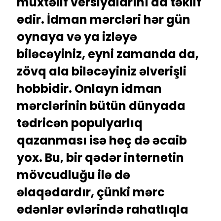
müxtəlif versiyalarını da təklif
edir. İdman mərcləri hər gün
oynaya və ya izləyə
biləcəyiniz, eyni zamanda da,
zövq ala biləcəyiniz əlverişli
hobbidir. Onlayn idman
mərclərinin bütün dünyada
tədricən populyarlıq
qazanması isə heç də əcaib
yox. Bu, bir qədər internetin
mövcudluğu ilə də
əlaqədardır, çünki mərc
edənlər evlərində rahatlıqla