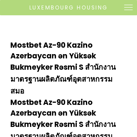
LUXEMBOURG HOUSING
Mostbet Az-90 Kazino
Azerbaycan ən Yüksək
Bukmeyker Rəsmi S สำนักงาน
มาตรฐานผลิตภัณฑ์อุตสาหกรรม
สมอ
Mostbet Az-90 Kazino
Azerbaycan ən Yüksək
Bukmeyker Rəsmi S สำนักงาน
มาตรฐานผลิตภัณฑ์อุตสาหกรรม