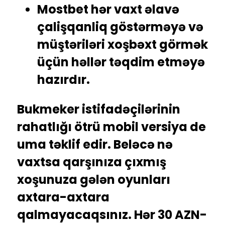
Mostbet hər vaxt əlavə
çalişqanliq göstərməyə və
müştəriləri xoşbəxt görmək
üçün həllər təqdim etməyə
hazırdır.
Bukmeker istifadəçilərinin
rahatlığı ötrü mobil versiya de
uma təklif edir. Beləcə nə
vaxtsa qarşınıza çıxmış
xoşunuza gələn oyunları
axtara-axtara
qalmayacaqsınız. Hər 30 AZN-