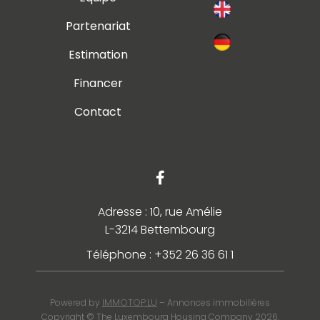
Partenariat
Estimation
Financer
Contact
Adresse : 10, rue Amélie
L-3214 Bettembourg
Téléphone : +352 26 36 61 1
IMMOTOP.LU
Powered by
– Annonces immobilières
Copyright © The Luxembourg Housing Company 2026.