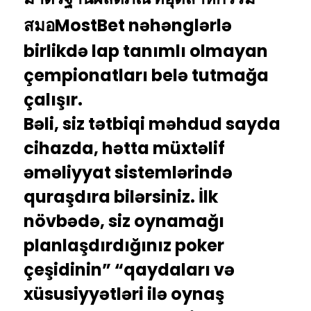
สมอ
MostBet nəhənglərlə
birlikdə lap tanımlı olmayan
çempionatları belə tutmağa
çalışır.
Bəli, siz tətbiqi məhdud sayda
cihazda, hətta müxtəlif
əməliyyat sistemlərində
quraşdıra bilərsiniz. İlk
növbədə, siz oynamağı
planlaşdırdığınız poker
çeşidinin” “qaydaları və
xüsusiyyətləri ilə oynaş