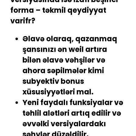
forma – təkmil qeydiyyat
varifr?
Əlavə olaraq, qazanmaq
şansınızı ən weil artıra
bilən əlavə vəhşilər və
ahora səpilmələr kimi
subyektiv bonus
xüsusiyyətləri mal.
Yeni faydalı funksiyalar və
təhlil alətləri artıq edilir və
əvvəlki versiyalardakı
səhvlər düzəldilir.