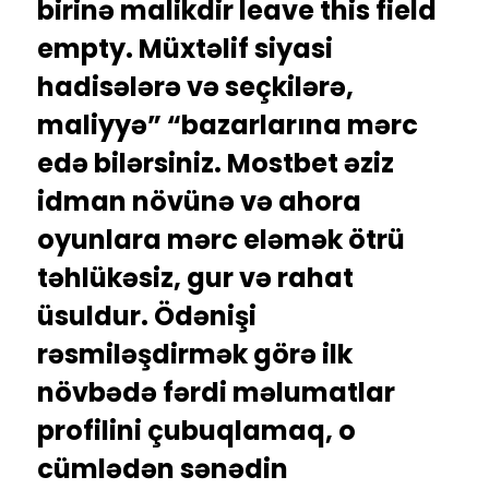
birinə malikdir leave this field
empty. Müxtəlif siyasi
hadisələrə və seçkilərə,
maliyyə” “bazarlarına mərc
edə bilərsiniz. Mostbet əziz
idman növünə və ahora
oyunlara mərc eləmək ötrü
təhlükəsiz, gur və rahat
üsuldur. Ödənişi
rəsmiləşdirmək görə ilk
növbədə fərdi məlumatlar
profilini çubuqlamaq, o
cümlədən sənədin