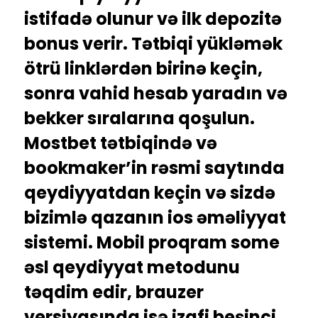
istifadə olunur və ilk depozitə
bonus verir. Tətbiqi yükləmək
ötrü linklərdən birinə keçin,
sonra vahid hesab yaradın və
bekker sıralarına qoşulun.
Mostbet tətbiqində və
bookmaker’in rəsmi saytında
qeydiyyatdan keçin və sizdə
bizimlə qazanın ios əməliyyat
sistemi. Mobil proqram some
əsl qeydiyyat metodunu
təqdim edir, brauzer
versiyasında isə izafi beşinci