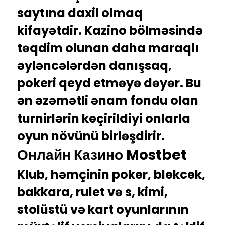
saytına daxil olmaq
kifayətdir. Kazino bölməsində
təqdim olunan daha maraqlı
əyləncələrdən danışsaq,
pokeri qeyd etməyə dəyər. Bu
ən əzəmətli ənam fondu olan
turnirlərin keçirildiyi onlarla
oyun növünü birləşdirir.
Онлайн Казино Mostbet
Klub, həmçinin poker, blekcek,
bakkara, rulet və s, kimi,
stolüstü və kart oyunlarının