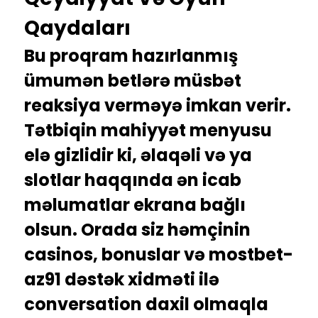
Qaydaları
Bu proqram hazırlanmış
ümumən betlərə müsbət
reaksiya verməyə imkan verir.
Tətbiqin mahiyyət menyusu
elə gizlidir ki, əlaqəli və ya
slotlar haqqında ən icab
məlumatlar ekrana bağlı
olsun. Orada siz həmçinin
casinos, bonuslar və mostbet-
az91 dəstək xidməti ilə
conversation daxil olmaqla